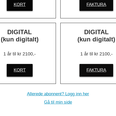
else handler
KORT
FAKTURA
knologi til
.
»
DIGITAL
DIGITAL
(kun digitalt)
(kun digitalt)
1 år til kr 2100,-
1 år til kr 2100,-
KORT
FAKTURA
Allerede abonnent? Logg inn her
Gå til min side