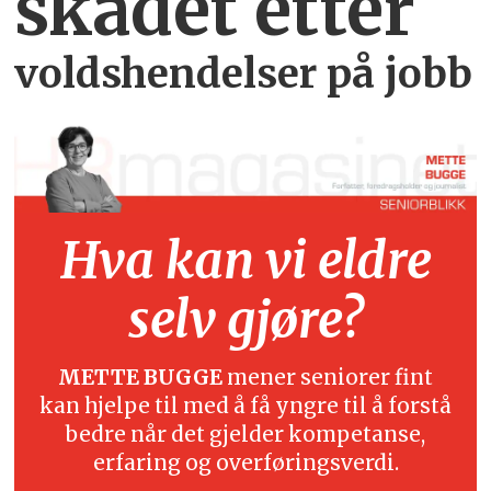
skadet etter
voldshendelser på jobb
Hva kan vi eldre
selv gjøre?
METTE BUGGE
mener seniorer fint
kan hjelpe til med å få yngre til å forstå
bedre når det gjelder kompetanse,
erfaring og overføringsverdi.