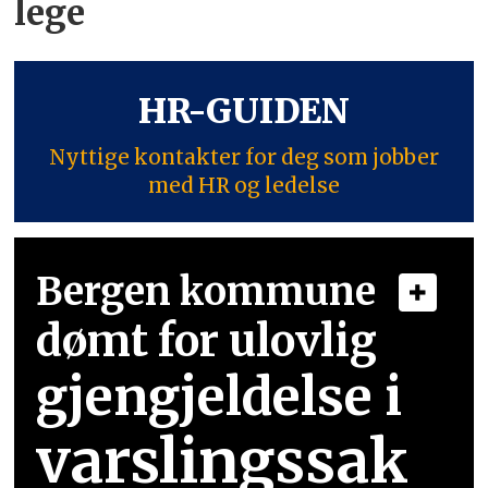
lege
HR-GUIDEN
Nyttige kontakter for deg som jobber
med HR og ledelse
Bergen kommune
dømt for ulovlig
gjengjeldelse i
varslingssak