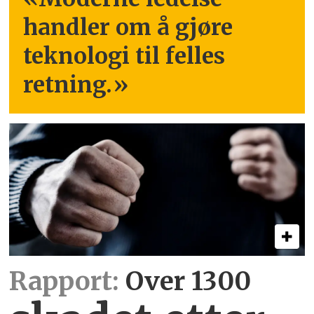
handler om å gjøre
teknologi til felles
retning.
»
Rapport:
Over 1300