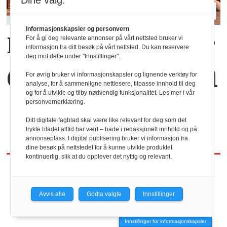
Dine valg:
Informasjonskapsler og personvern
Kaffekoppen binder
For å gi deg relevante annonser på vårt nettsted bruker vi
informasjon fra ditt besøk på vårt nettsted. Du kan reservere
deg mot dette under "Innstillinger".
dem sammen
For øvrig bruker vi informasjonskapsler og lignende verktøy for
analyse, for å sammenligne nettlesere, tilpasse innhold til deg
og for å utvikle og tilby nødvendig funksjonalitet. Les mer i vår
personvernerklæring.
Ditt digitale fagblad skal være like relevant for deg som det
trykte bladet alltid har vært – bade i redaksjonelt innhold og på
annonseplass. I digital publisering bruker vi informasjon fra
dine besøk på nettstedet for å kunne utvikle produktet
kontinuerlig, slik at du opplever det nyttig og relevant.
REDAKTØR
Avvis alle
Godta valgte
Innstillinger
HRmagasinet/hrmagasinet.no
Innstillinger for informasjonskapsler