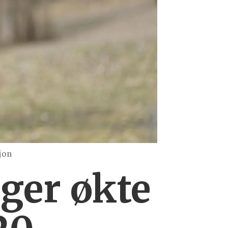
jon
nger økte