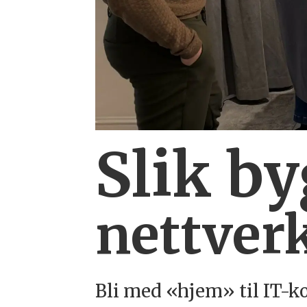
Slik b
nettverk
Bli med «hjem» til IT-k