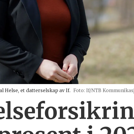
al Helse, et datterselskap av If.
Foto: If/NTB Kommunikas
elseforsikri