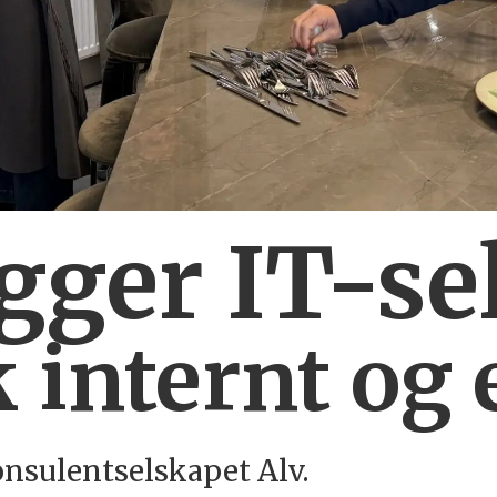
ygger IT-se
 internt og 
onsulentselskapet Alv.