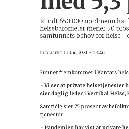
med 5,3 
Rundt 650 000 nordmenn har he
helsebarometer mener 50 prose
samfunnets behov for helse - 
13.04.2021 - 13:46
PUBLISERT
Funnet fremkommer i Kantars helseb
- Vi ser at private helsetjenester
sier daglig leder i Vertikal Helse,
Samtidig sier 75 prosent av befolkn
tjenester.
- Pandemien har vist at private he