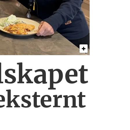
lskapet
eksternt