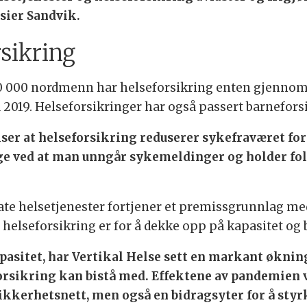
 sier Sandvik.
rsikring
650 000 nordmenn har helseforsikring enten gjennom a
 2019. Helseforsikringer har også passert barneforsik
 viser at helseforsikring reduserer sykefraværet fo
ige ved at man unngår sykemeldinger og holder fol
te helsetjenester fortjener et premissgrunnlag me
helseforsikring er for å dekke opp på kapasitet og
apasitet, har Vertikal Helse sett en markant økni
orsikring kan bistå med. Effektene av pandemien vi
ikkerhetsnett, men også en bidragsyter for å styrk