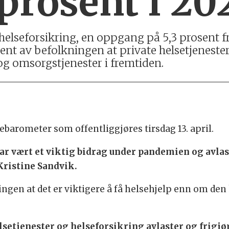
prosent i 20
lseforsikring, en oppgang på 5,3 prosent fra
nt av befolkningen at private helsetjeneste
og omsorgstjenester i fremtiden.
arometer som offentliggjøres tirsdag 13. april.
 har vært et viktig bidrag under pandemien og avlas
 Kristine Sandvik.
ingen at det er viktigere å få helsehjelp enn om den
lsetjenester og helseforsikring avlaster og frigjør