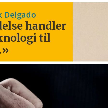
k Delgado
else handler
knologi til
.
»