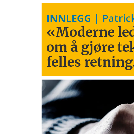
INNLEGG
| Patric
«Moderne led
om å gjøre te
felles retning