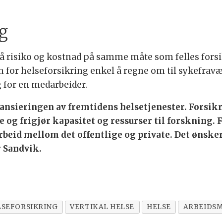
eg
å risiko og kostnad på samme måte som felles forsikr
n for helseforsikring enkel å regne om til sykefravæ
 for en medarbeider.
inansieringen av fremtidens helsetjenester. Forsi
e og frigjør kapasitet og ressurser til forskning.
rbeid mellom det offentlige og private. Det ønsker 
r Sandvik.
LSEFORSIKRING
VERTIKAL HELSE
HELSE
ARBEIDSM