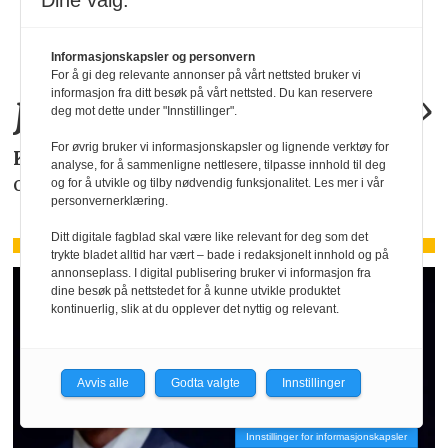
«KI-bruken kan
Dine valg:
allerede by på
Informasjonskapsler og personvern
For å gi deg relevante annonser på vårt nettsted bruker vi
juridiske
problemer
.»
informasjon fra ditt besøk på vårt nettsted. Du kan reservere
deg mot dette under "Innstillinger".
For øvrig bruker vi informasjonskapsler og lignende verktøy for
KAROLINE SCHEIDE
i HR Norge gjør deg
analyse, for å sammenligne nettlesere, tilpasse innhold til deg
oppmerksom på de faktiske forholdene.
og for å utvikle og tilby nødvendig funksjonalitet. Les mer i vår
personvernerklæring.
Ditt digitale fagblad skal være like relevant for deg som det
trykte bladet alltid har vært – bade i redaksjonelt innhold og på
annonseplass. I digital publisering bruker vi informasjon fra
dine besøk på nettstedet for å kunne utvikle produktet
kontinuerlig, slik at du opplever det nyttig og relevant.
Avvis alle
Godta valgte
Innstillinger
Innstillinger for informasjonskapsler