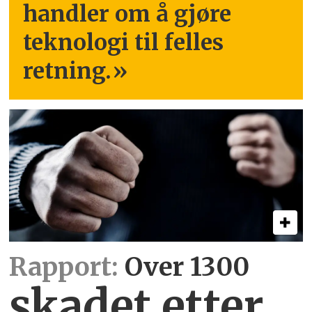
handler om å gjøre
teknologi til felles
retning.
»
Rapport:
Over 1300
skadet etter