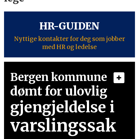
HR-GUIDEN
Nyttige kontakter for deg som jobber
med HR og ledelse
Bergen kommune
dømt for ulovlig
gjengjeldelse i
varslingssak