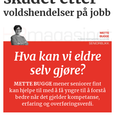
voldshendelser på jobb
Hva kan vi eldre
selv gjøre?
METTE BUGGE
mener seniorer fint
kan hjelpe til med å få yngre til å forstå
bedre når det gjelder kompetanse,
erfaring og overføringsverdi.