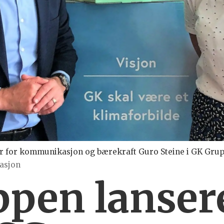
ør for kommunikasjon og bærekraft Guro Steine i GK Grup
asjon
pen lansere