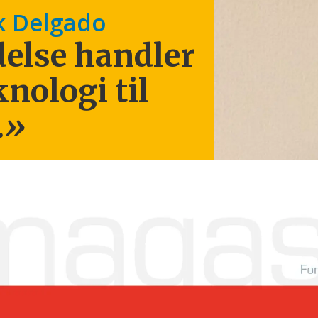
k Delgado
else handler
knologi til
.
»