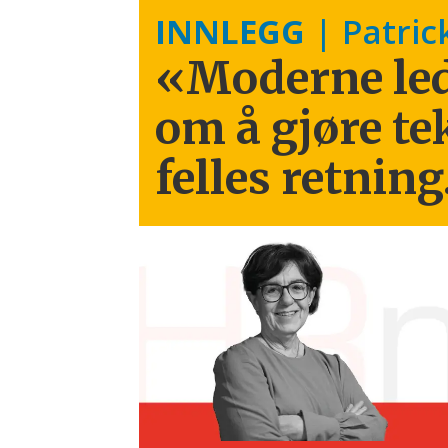
INNLEGG
| Patric
«Moderne led
om å gjøre te
felles retning