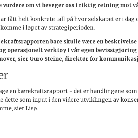
vurdere om vi beveger oss i riktig retning mot vår
ar fått helt konkrete tall på hvor selskapet er i dag 
l komme i løpet av strategiperioden.
ærekraftsrapporten bare skulle være en beskrivelse
og operasjonelt verktøy i vår egen bevisstgjøring
mover, sier Guro Steine, direktør for kommunikas
er
å lage en bærekraftsrapport - det er handlingene som
e dette som input i den videre utviklingen av konser
mme, sier Lisø.