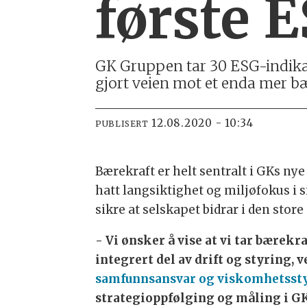
første 
GK Gruppen tar 30 ESG-indikat
gjort veien mot et enda mer bæ
12.08.2020 - 10:34
PUBLISERT
Bærekraft er helt sentralt i GKs ny
hatt langsiktighet og miljøfokus i s
sikre at selskapet bidrar i den sto
- Vi ønsker å vise at vi tar bærekr
integrert del av drift og styring, v
samfunnsansvar og viskomhetssty
strategioppfølging og måling i GK