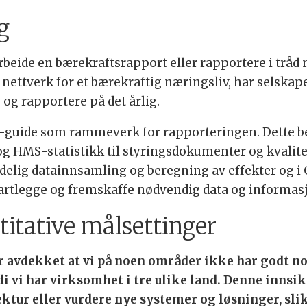
g
arbeide en bærekraftsrapport eller rapportere i t
ttverk for et bærekraftig næringsliv, har selskapet 
 og rapportere på det årlig.
-guide som rammeverk for rapporteringen. Dette bes
og HMS-statistikk til styringsdokumenter og kvalit
delig datainnsamling og beregning av effekter og i
kartlegge og fremskaffe nødvendig data og informas
titative målsettinger
 avdekket at vi på noen områder ikke har godt no
i vi har virksomhet i tre ulike land. Denne innsik
tektur eller vurdere nye systemer og løsninger, slik 