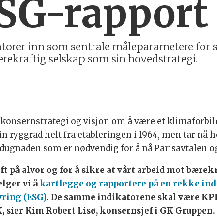
ESG-rapport
orer inn som sentrale måleparametere for s
rekraftig selskap som sin hovedstrategi.
e konsernstrategi og visjon om å være et klimaforbil
in ryggrad helt fra etableringen i 1964, men tar nå he
re dugnaden som er nødvendig for å nå Parisavtalen 
aft på alvor og for å sikre at vårt arbeid mot bære
elger vi å
kartlegge og rapportere på en rekke indi
ring (ESG)
. De samme indikatorene skal være KPI-
, sier Kim Robert Lisø, konsernsjef i GK Gruppen.