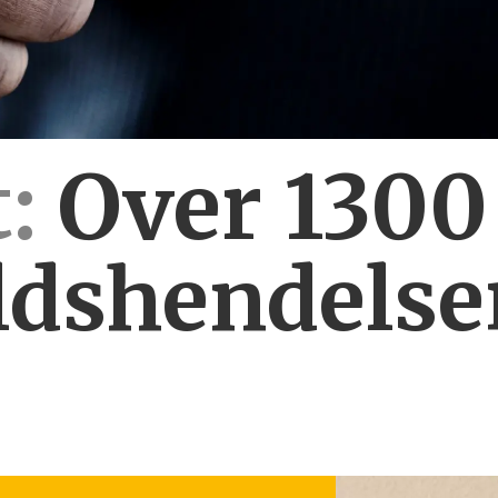
:
Over 130
ldshendelse