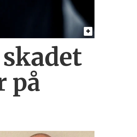
0
skadet
r på