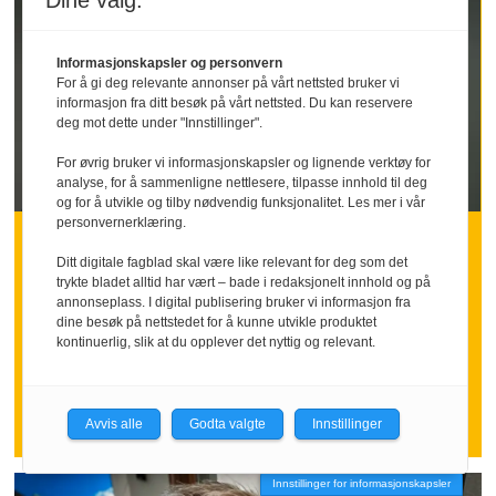
Dine valg:
Informasjonskapsler og personvern
For å gi deg relevante annonser på vårt nettsted bruker vi
informasjon fra ditt besøk på vårt nettsted. Du kan reservere
deg mot dette under "Innstillinger".
For øvrig bruker vi informasjonskapsler og lignende verktøy for
analyse, for å sammenligne nettlesere, tilpasse innhold til deg
og for å utvikle og tilby nødvendig funksjonalitet. Les mer i vår
personvernerklæring.
INNLEGG | Håvard Nybakk Vang
Ditt digitale fagblad skal være like relevant for deg som det
og Kristian Brandt
trykte bladet alltid har vært – bade i redaksjonelt innhold og på
annonseplass. I digital publisering bruker vi informasjon fra
Vern av omvarslede
dine besøk på nettstedet for å kunne utvikle produktet
kontinuerlig, slik at du opplever det nyttig og relevant.
i granskingssaker
Avvis alle
Godta valgte
Innstillinger
Innstillinger for informasjonskapsler