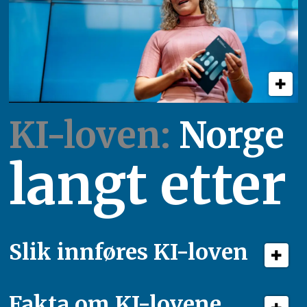
KI-loven:
Norge
langt etter
Slik innføres KI-loven
Fakta om KI-lovene