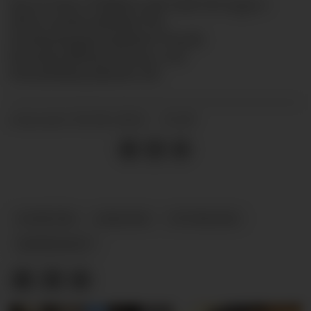
Sporveien Trikken går helt til topps i
årets undersøkelse fra
forskningsprosjektet Norsk
Bærekraftbarometer ved
Handelshøyskolen BI.
02.06.2022 - 13:29
PUBLISERT
NYHETER
ANALYSE
UTVIKLING
BÆREKRAFT