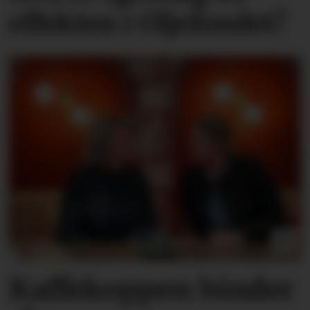
effekten i Oljefondet?
Kaffekoppen binder