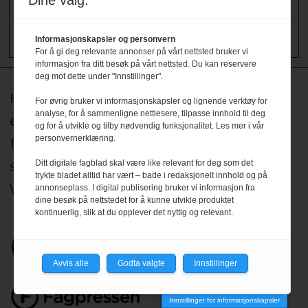
Dine valg:
nyhetsbrev - meld deg på
Informasjonskapsler og personvern
For å gi deg relevante annonser på vårt nettsted bruker vi
informasjon fra ditt besøk på vårt nettsted. Du kan reservere
deg mot dette under "Innstillinger".
HRmagasinet og hrmagasinet.no redigeres
For øvrig bruker vi informasjonskapsler og lignende verktøy for
analyse, for å sammenligne nettlesere, tilpasse innhold til deg
etter Redaktørplakaten, og legger til grunn
og for å utvikle og tilby nødvendig funksjonalitet. Les mer i vår
personvernerklæring.
for sitt arbeid de etiske normer og plikter
som er formulert i Norsk Presseforbunds
Ditt digitale fagblad skal være like relevant for deg som det
trykte bladet alltid har vært – bade i redaksjonelt innhold og på
Vær Varsom-plakat.
Les mer
.
annonseplass. I digital publisering bruker vi informasjon fra
dine besøk på nettstedet for å kunne utvikle produktet
kontinuerlig, slik at du opplever det nyttig og relevant.
Avvis alle
Godta valgte
Innstillinger
Innstillinger for informasjonskapsler