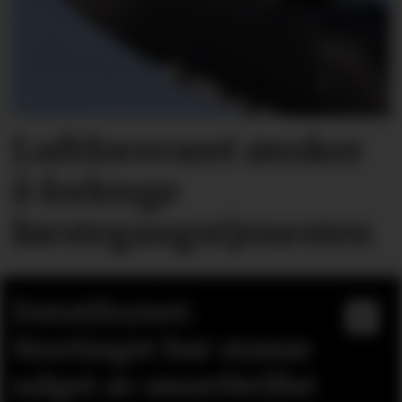
Luftforsvaret ønsker
å forlenge
førstegangstjenesten
Datatilsynet:
Stortinget bør stanse
salget av smartbriller