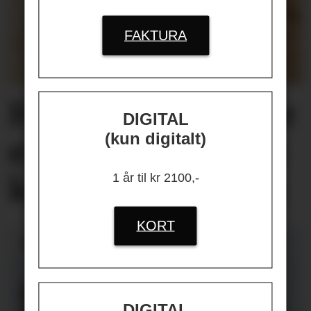
FAKTURA
Helseplagene
våre
DIGITAL
(kun digitalt)
er først og fremst
knyttet
til jobben
1 år til kr 2100,-
KORT
DIGITAL