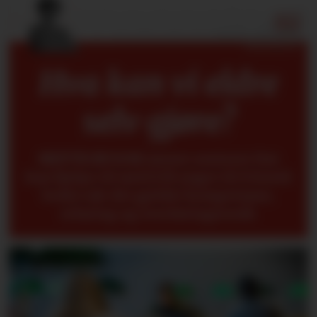
Hva kan vi eldre
selv gjøre?
METTE BUGGE
mener seniorer fint
kan hjelpe til med å få yngre til å forstå
bedre når det gjelder kompetanse,
erfaring og overføringsverdi.