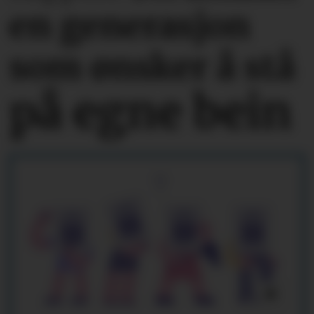
en generasjon
som ønsker å stå
på egne bein