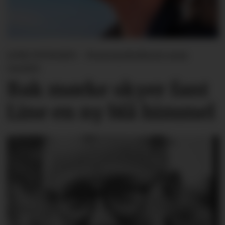
LINE SVINGEN - Forsvarslederen som
varslet
Bak mørke skyer fant
Line en ny blå himmel