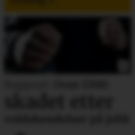
retning.
»
Rapport:
Over 1300
skadet etter
voldshendelser på jobb