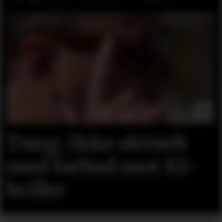
Tung: Ikke aktuelt
med forbud mot KI-
briller