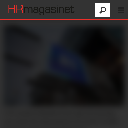
5331 norske forbrukere har sagt sin mening
om totalt 158 virksomheter fra rundt 30 ulike