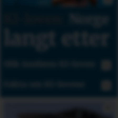
KI-loven:
Norge
langt etter
Slik innføres KI-loven
Fakta om KI-lovene