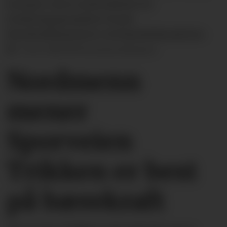
bransjer i årets undersøkelse fra
forskningsprosjektet Norsk
Bærekraftbarometer ved Handelshøyskolen
BI.
Foto: BI/NTB Kommunikasjon
Nordmenn
mener
Sporveien
Trikken er best
på bærekraft