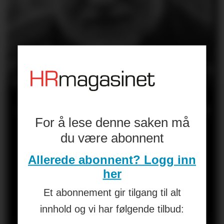
«AI er et inngrep
For å lese denne saken må
i kultur,
du være abonnent
forventninger,
Allerede abonnent? Logg inn
her
makt og
Et abonnement gir tilgang til alt
innhold og vi har følgende tilbud:
selvforståelse. Er