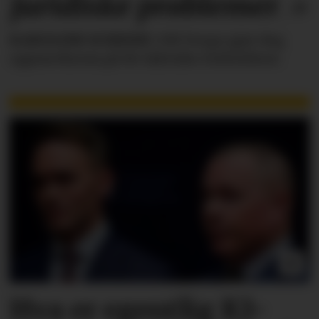
juridiske
problemer
.»
KAROLINE SCHEIDE
i HR Norge gjør deg
oppmerksom på de faktiske forholdene.
Hva er egentlig KI-