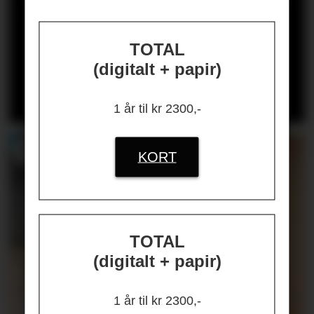
HR på ballen?»
TOTAL
(digitalt + papir)
Les kronikken til
HANS-PETTER
NYGÅRD-HANSEN
(åpen for alle)
1 år til kr 2300,-
KORT
TOTAL
(digitalt + papir)
1 år til kr 2300,-