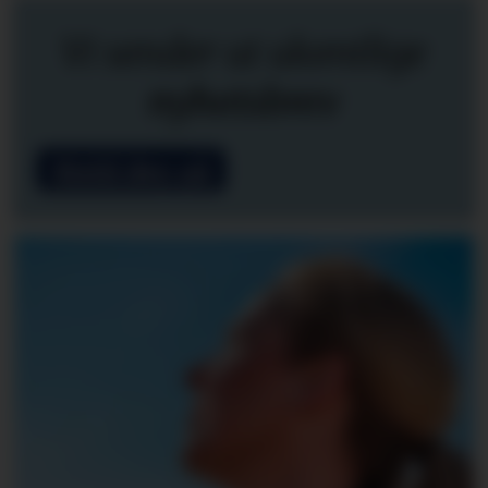
Vi sender ut ukentlige
nyhetsbrev
Meld deg på