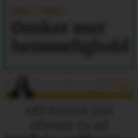
REKRUTTERING
Ønsker mer
hemmelighold
«KI-bruken kan
allerede by på