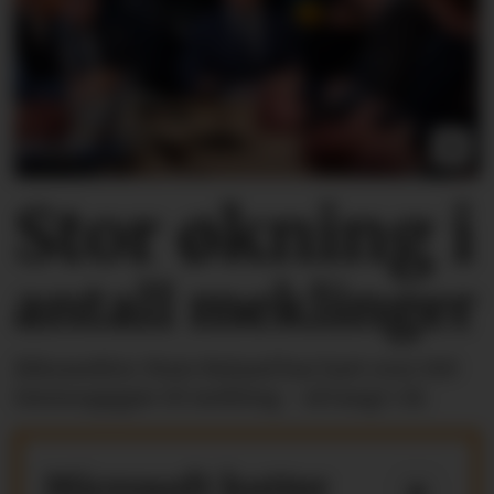
Stor økning i
antall meklinger
Riksmekler Mats Ruland har hatt over 100
lønnsoppgjør til mekling - så langt i år.
Microsoft kutter