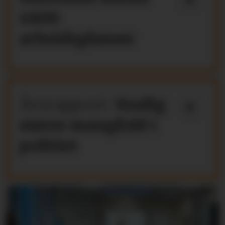
4800
arbeidsplasser
Årsrapport:
Stadig
større mangfold i
politiet