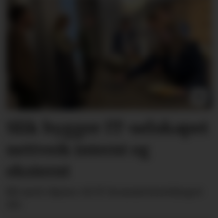
Slik bygger IT-selskapet
nettverk internt og
eksternt
Bli med «hjem» til IT-konsulentselskapet
Alv.