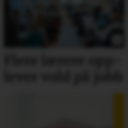
Flere lærere opp­
lever vold på jobb