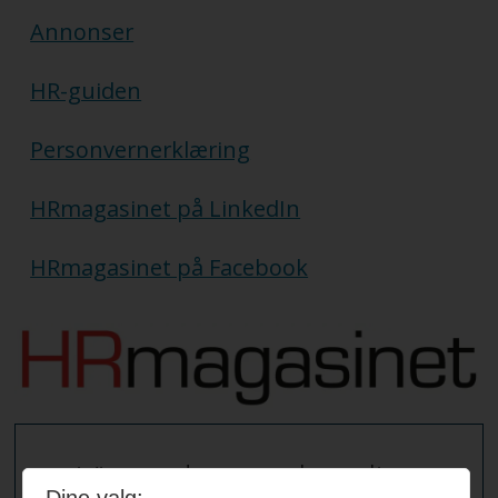
Annonser
HR-guiden
Personvernerklæring
HRmagasinet på LinkedIn
HRmagasinet på Facebook
Vi sender ut ukentlige