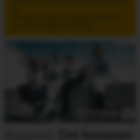
følelsen av å ha stått i høyt tempo over
tid.
Nettopp da kan en tydelig takk bety
mer enn mange ledere tror.
Rapport:
Det kommer