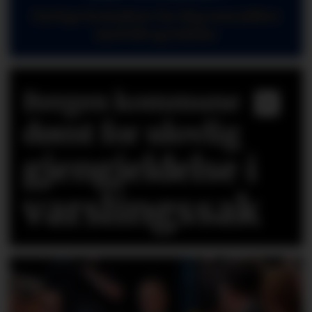
Nyttige kontakter for deg som jobber
med HR og ledelse
Bergen kommune
dømt for ulovlig
gjengjeldelse i
varslingssak