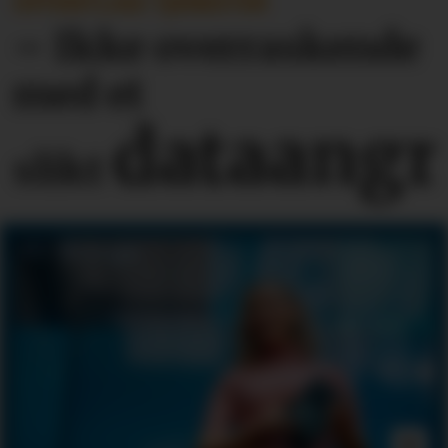
OFFENTLIGE TJENESTER
– Ikke overraskende
med et
dataangr
slikt