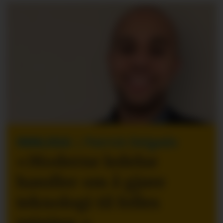
INNLEGG
| Patrick Delgado
«Moderne ledelse
handler om å gjøre
teknologi til felles