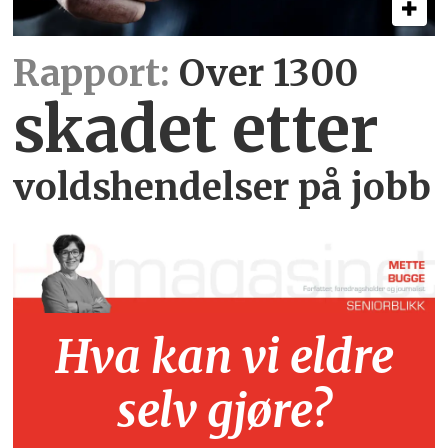
Rapport:
Over 1300
skadet etter
voldshendelser på jobb
Hva kan vi eldre
selv gjøre?