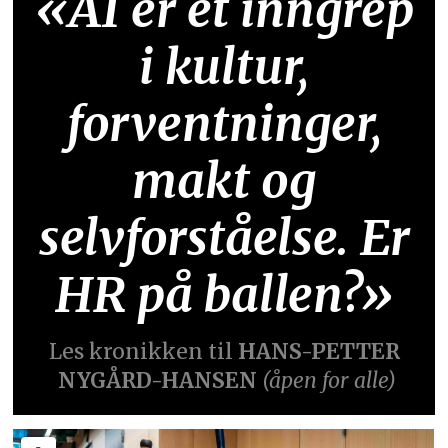
«AI er et inngrep
i kultur,
forventninger,
makt og
selvforståelse. Er
HR på ballen?»
Les kronikken til
HANS-PETTER
NYGÅRD-HANSEN
(åpen for alle)