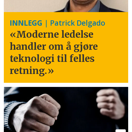
INNLEGG
| Patrick Delgado
«Moderne ledelse
handler om å gjøre
teknologi til felles
retning.
»