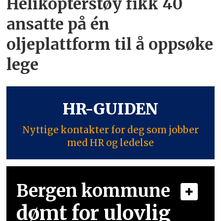
Helikopterstøy fikk 40
ansatte på én
oljeplattform til å oppsøke
lege
HR-GUIDEN
Nyttige kontakter for deg som jobber
med HR og ledelse
Bergen kommune
dømt for ulovlig