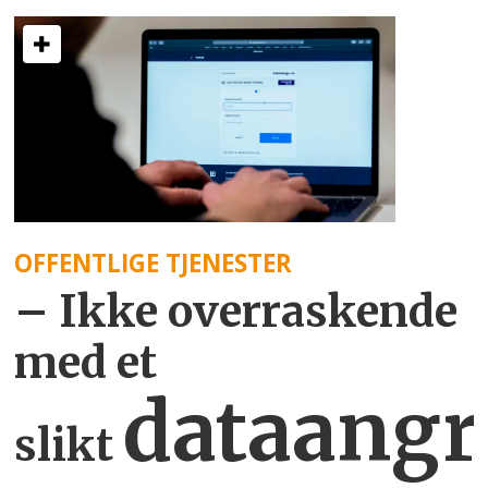
OFFENTLIGE TJENESTER
– Ikke overraskende
med et
dataangr
slikt