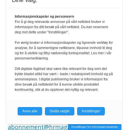
Dine valg:
REDAKTØR
Informasjonskapsler og personvern
For å gi deg relevante annonser på vårt nettsted bruker vi
HRmagasinet/hrmagasinet.no
informasjon fra ditt besøk på vårt nettsted. Du kan reservere
deg mot dette under "Innstillinger".
Geir Christiansen
For øvrig bruker vi informasjonskapsler og lignende verktøy for
analyse, for å sammenligne nettlesere, tilpasse innhold til deg
og for å utvikle og tilby nødvendig funksjonalitet. Les mer i vår
901 98 440
personvernerklæring.
Ditt digitale fagblad skal være like relevant for deg som det
trykte bladet alltid har vært – bade i redaksjonelt innhold og på
KONTAKT
annonseplass. I digital publisering bruker vi informasjon fra
dine besøk på nettstedet for å kunne utvikle produktet
kontinuerlig, slik at du opplever det nyttig og relevant.
redaksjonen@hrmagasinet.no
annonse@hrmagasinet.no
Avvis alle
Godta valgte
Innstillinger
abonnement@hrmagasinet.no
Innstillinger for informasjonskapsler