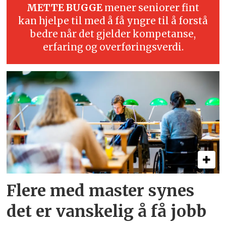
METTE BUGGE
mener seniorer fint
kan hjelpe til med å få yngre til å forstå
bedre når det gjelder kompetanse,
erfaring og overføringsverdi.
Flere med master synes
det er vanskelig å få jobb