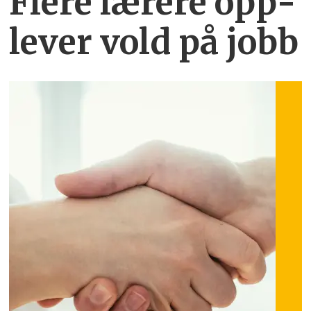
Flere lærere opp­
lever vold på jobb