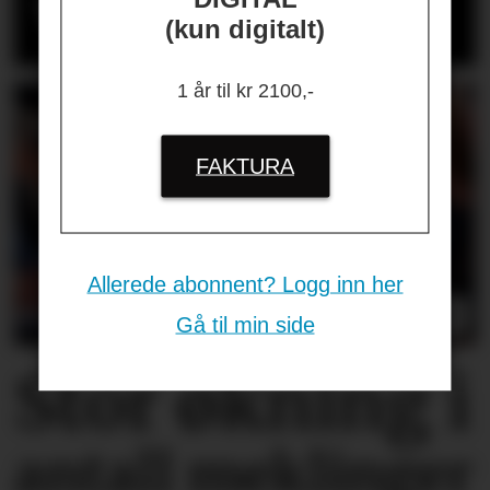
varslingssak
(kun digitalt)
1 år til kr 2100,-
FAKTURA
Allerede abonnent? Logg inn her
Gå til min side
Stor økning i
antall meklinger