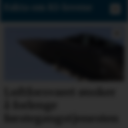
Fakta om KI-lovene
Luftforsvaret ønsker
å forlenge
førstegangstjenesten