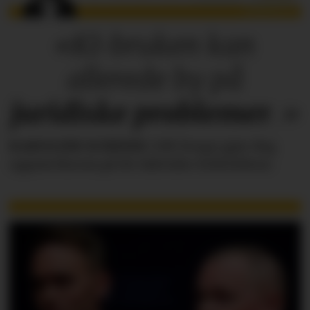
«KI-bruken kan
allerede by på
juridiske
problemer
.»
KAROLINE SCHEIDE
i HR Norge gjør deg
oppmerksom på de faktiske forholdene.