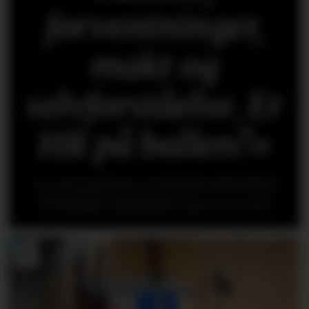
forventninger,
makt og
selvforståelse. Er
HR på ballen?»
Les kronikken til
HANS-PETTER
NYGÅRD-HANSEN
(åpen for alle)