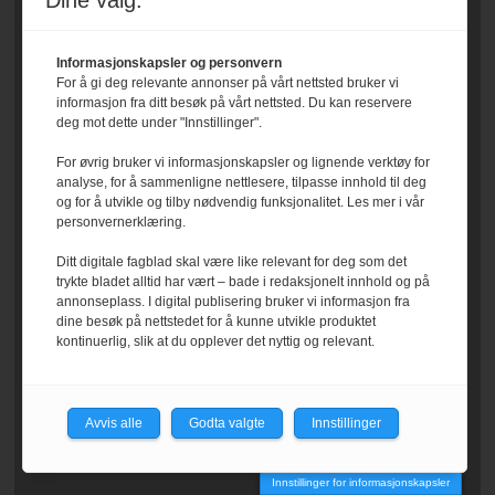
Dine valg:
Informasjonskapsler og personvern
For å gi deg relevante annonser på vårt nettsted bruker vi
informasjon fra ditt besøk på vårt nettsted. Du kan reservere
deg mot dette under "Innstillinger".
For øvrig bruker vi informasjonskapsler og lignende verktøy for
analyse, for å sammenligne nettlesere, tilpasse innhold til deg
og for å utvikle og tilby nødvendig funksjonalitet. Les mer i vår
personvernerklæring.
Ditt digitale fagblad skal være like relevant for deg som det
trykte bladet alltid har vært – bade i redaksjonelt innhold og på
annonseplass. I digital publisering bruker vi informasjon fra
dine besøk på nettstedet for å kunne utvikle produktet
kontinuerlig, slik at du opplever det nyttig og relevant.
Avvis alle
Godta valgte
Innstillinger
Innstillinger for informasjonskapsler