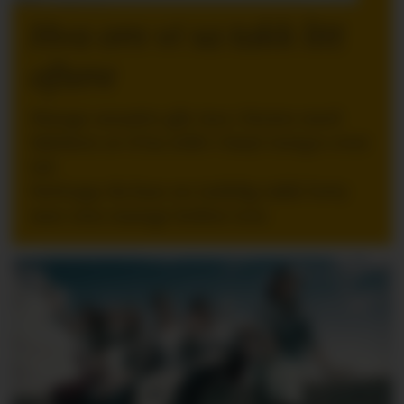
Hva om vi sa takk litt
oftere
Mange ansatte går inn i ferien med
følelsen av å ha stått i høyt tempo over
tid.
Nettopp da kan en tydelig takk bety
mer enn mange ledere tror.