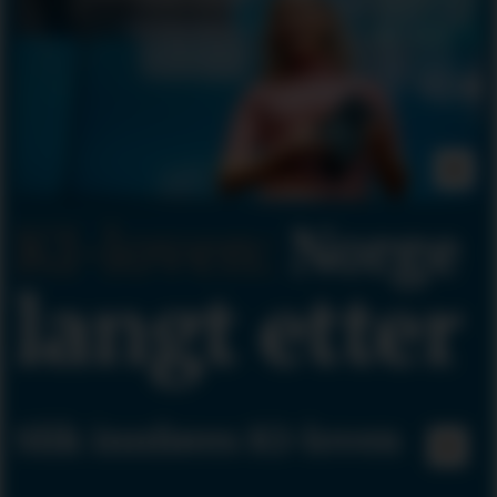
KI-loven:
Norge
langt etter
Slik innføres KI-loven