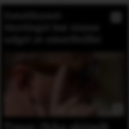
Datatilsynet:
Stortinget bør stanse
salget av smartbriller
Tung: Ikke aktuelt