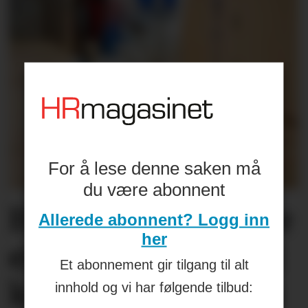
For å lese denne saken må
du være abonnent
Helseplagene
våre
Allerede abonnent? Logg inn
her
er først og fremst
Et abonnement gir tilgang til alt
knyttet
til jobben
innhold og vi har følgende tilbud: