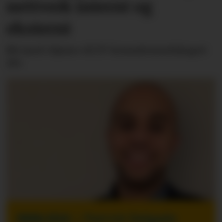
nettverk internt og
eksternt
Bli med «hjem» til IT-konsulentselskapet
Alv.
INNLEGG
| Patrick Delgado