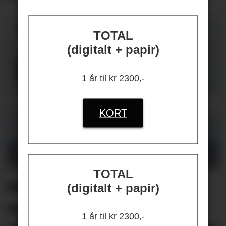
TOTAL
(digitalt + papir)
1 år til kr 2300,-
KORT
TOTAL
Helikopterstøy fikk 40
(digitalt + papir)
ansatte på én
1 år til kr 2300,-