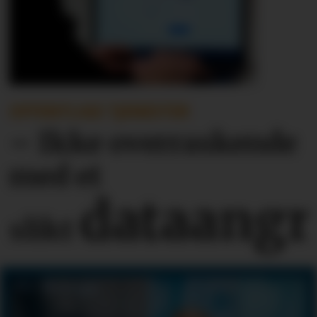
OFFENTLIGE TJENESTER
– Ikke overraskende
med et
dataangr
slikt