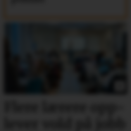
Flere lærere opp­
lever vold på jobb