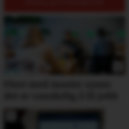
erfaring og overføringsverdi.
Flere med master synes
det er vanskelig å få jobb