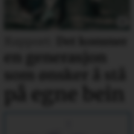
Rapport:
Det kommer
en generasjon
som ønsker å stå
på egne bein