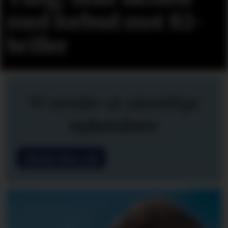
med forbud mot KI-
briller
Vi sender ut ukentlige
nyhetsbrev
Meld deg på