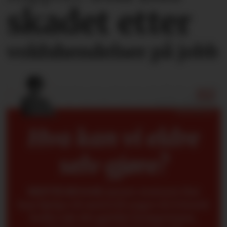
skadet etter
voldshendelser på jobb
Hva kan vi eldre
selv gjøre?
METTE BUGGE
mener seniorer fint
kan hjelpe til med å få yngre til å forstå
bedre når det gjelder kompetanse,