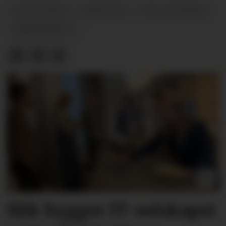
ADVOKATEN
PRØVETID
NILS STORENG
ARBEIDSRETT
Slik bygger IT-selskapet