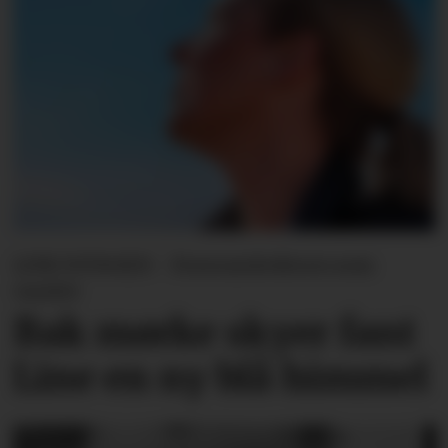
LINE SVINGEN - Forsvarslederen som
varslet
Bak mørke skyer fant
Line en ny blå himmel