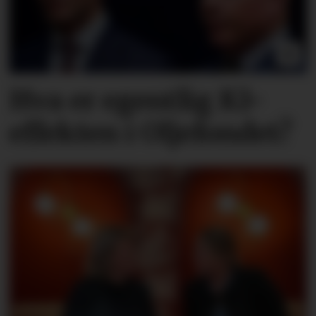
Hva er egentlig KI-
effekten i Oljefondet?