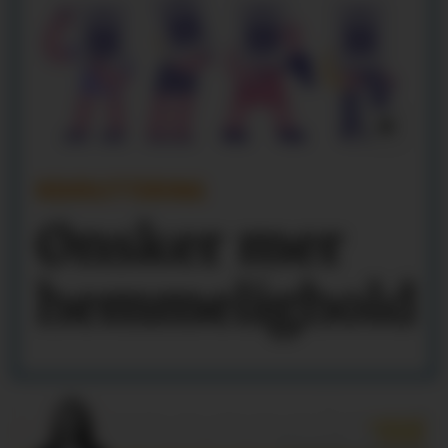
REKRUTTERING
Ønsker mer
hemmelighold