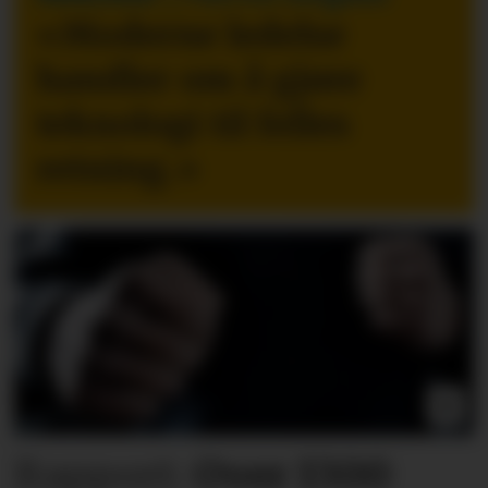
«Moderne ledelse
handler om å gjøre
teknologi til felles
retning.
»
Rapport:
Over 1300