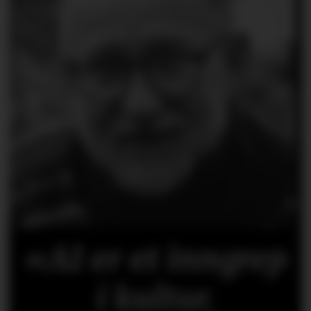
«AI er et inngrep
i kultur,