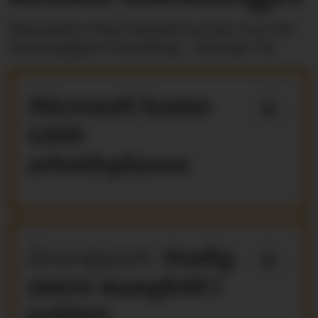
Riksmekler Mats Ruland har hatt over 100
lønnsoppgjør til mekling - så langt i år.
Microsoft kutter
4800
arbeidsplasser
Årsrapport:
Stadig
større mangfold i
politiet