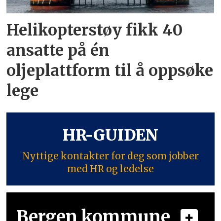
Helikopterstøy fikk 40
ansatte på én
oljeplattform til å oppsøke
lege
HR-GUIDEN
Nyttige kontakter for deg som jobber
med HR og ledelse
Bergen kommune