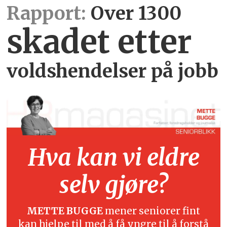
Rapport:
Over 1300
skadet etter
voldshendelser på jobb
Hva kan vi eldre
selv gjøre?
METTE BUGGE
mener seniorer fint
kan hjelpe til med å få yngre til å forstå