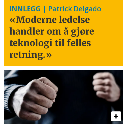
INNLEGG
| Patrick Delgado
«Moderne ledelse
handler om å gjøre
teknologi til felles
retning.
»