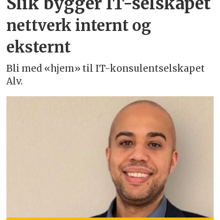
Slik bygger IT-selskapet
nettverk internt og
eksternt
Bli med «hjem» til IT-konsulentselskapet
Alv.