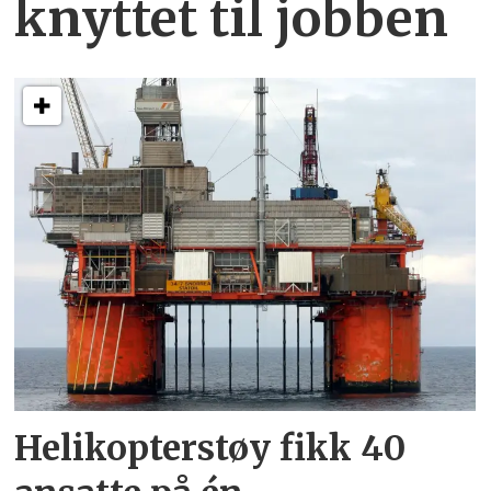
knyttet
til jobben
Helikopterstøy fikk 40