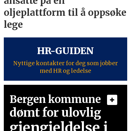
ansatte på én
oljeplattform til å oppsøke
lege
HR-GUIDEN
Nyttige kontakter for deg som jobber
med HR og ledelse
Bergen kommune
dømt for ulovlig
gjengjeldelse i