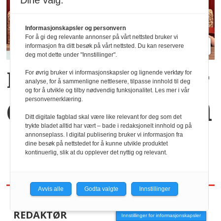
Dine valg:
Informasjonskapsler og personvern
For å gi deg relevante annonser på vårt nettsted bruker vi
informasjon fra ditt besøk på vårt nettsted. Du kan reservere
deg mot dette under "Innstillinger".
Kaffekoppen binder
For øvrig bruker vi informasjonskapsler og lignende verktøy for
analyse, for å sammenligne nettlesere, tilpasse innhold til deg
og for å utvikle og tilby nødvendig funksjonalitet. Les mer i vår
dem sammen
personvernerklæring.
Ditt digitale fagblad skal være like relevant for deg som det
trykte bladet alltid har vært – bade i redaksjonelt innhold og på
annonseplass. I digital publisering bruker vi informasjon fra
dine besøk på nettstedet for å kunne utvikle produktet
kontinuerlig, slik at du opplever det nyttig og relevant.
Avvis alle
Godta valgte
Innstillinger
REDAKTØR
Innstillinger for informasjonskapsler