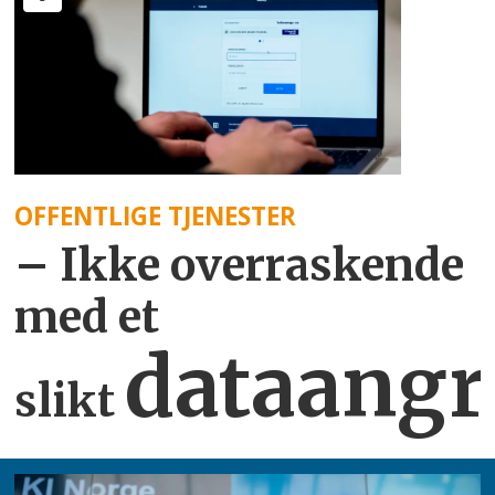
OFFENTLIGE TJENESTER
– Ikke overraskende
med et
dataangr
slikt