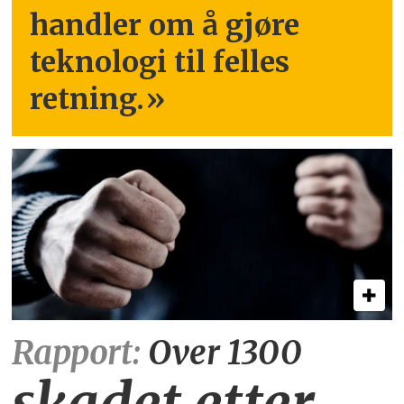
handler om å gjøre
teknologi til felles
retning.
»
Rapport:
Over 1300