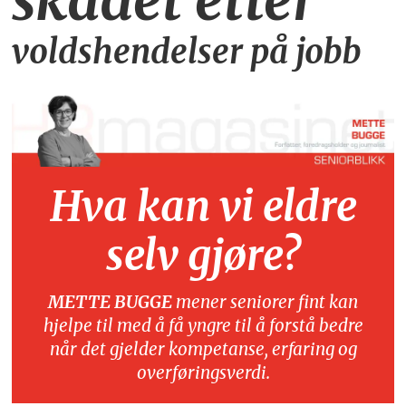
skadet etter
voldshendelser på jobb
Hva kan vi eldre
selv gjøre?
METTE BUGGE
mener seniorer fint kan
hjelpe til med å få yngre til å forstå bedre
når det gjelder kompetanse, erfaring og
overføringsverdi.