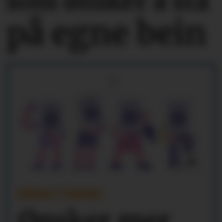
som ønsker å stå
på egne bein
REKRUTTERING
Ønsker mer