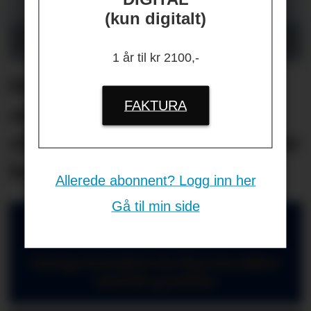
(kun digitalt)
1 år til kr 2100,-
Helikopterstøy fikk 40
FAKTURA
ansatte på én
oljeplattform til å oppsøke
lege
Allerede abonnent? Logg inn her
Gå til min side
HR-GUIDEN
Nyttige kontakter for deg som jobber
med HR og ledelse