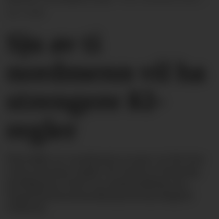
AP / NTB
Sju av ti
nordmenn vil ha
strengere KI-
regler
Flertallet av nordmenn svarer at det bør
være strenge regler for bruk av kunstig
intelligens, viser en undersøkelse fra
Nasjonal kommunikasjonsmyndighet
(Nkom).