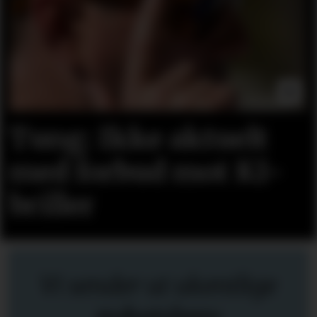
Tung: Ikke aktuelt
med forbud mot KI-
briller
Vi sender ut ukentlige