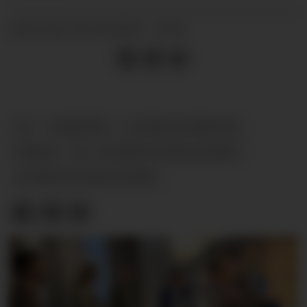
02.10.2025 - 11:11
PUBLISERT
AI
NYHETER
LOVER OG REGLER
NKOM
KI - KUNSTIG INTELLIGENS
KUNSTIG INTELLIGENS