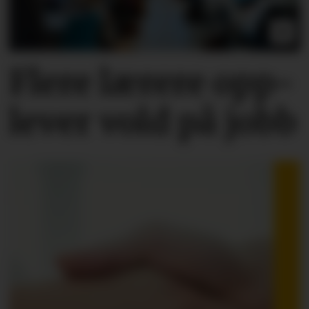
Flere lærere opp­
lever vold på jobb