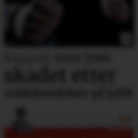
Rapport:
Over 1300
skadet etter
voldshendelser på jobb