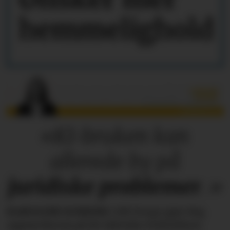
hemmelighold
«KI-bruken kan
allerede by på
juridiske
problemer
.»
KAROLINE SCHEIDE
i HR Norge gjør deg
oppmerksom på de faktiske forholdene.