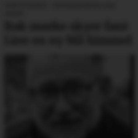
LINE SVINGEN - Forsvarslederen som
varslet
Bak mørke skyer fant
Line en ny blå himmel