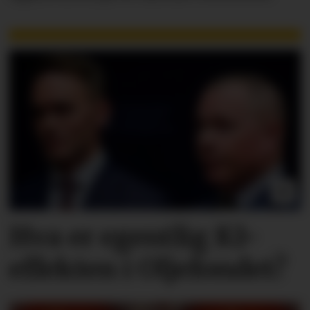
Hva er egentlig KI-
effekten i Oljefondet?