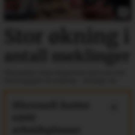
Stor økning i
antall meklinger
Riksmekler Mats Ruland har hatt over 100
lønnsoppgjør til mekling - så langt i år.
Microsoft kutter
4800
arbeidsplasser