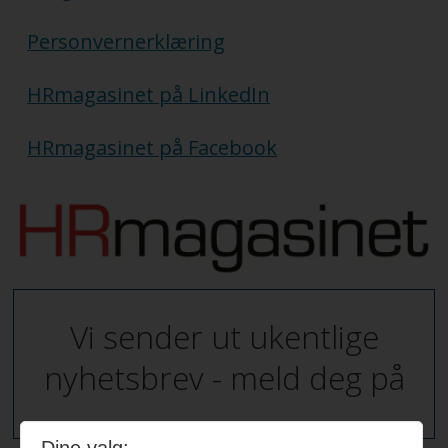
Personvernerklæring
HRmagasinet på LinkedIn
HRmagasinet på Facebook
Vi sender ut ukentlige
nyhetsbrev - meld deg på