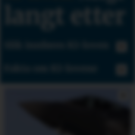
langt etter
Slik innføres KI-loven
Fakta om KI-lovene