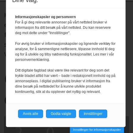
Dine valg:
HRmagasinet og hrmagasinet.no redigeres
Informasjonskapsler og personvern
For å gi deg relevante annonser på vårt nettsted bruker vi
etter Redaktørplakaten, og legger til grunn
informasjon fra ditt besøk på vårt nettsted. Du kan reservere
for sitt arbeid de etiske normer og plikter
deg mot dette under "Innstillinger".
som er formulert i Norsk Presseforbunds
For øvrig bruker vi informasjonskapsler og lignende verktøy for
analyse, for å sammenligne nettlesere, tilpasse innhold til deg
Vær Varsom-plakat.
Les mer
.
og for å utvikle og tilby nødvendig funksjonalitet. Les mer i vår
personvernerklæring.
Ditt digitale fagblad skal være like relevant for deg som det
trykte bladet alltid har vært – bade i redaksjonelt innhold og på
annonseplass. I digital publisering bruker vi informasjon fra
dine besøk på nettstedet for å kunne utvikle produktet
kontinuerlig, slik at du opplever det nyttig og relevant.
Avvis alle
Godta valgte
Innstillinger
Innstillinger for informasjonskapsler