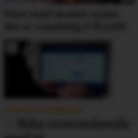
Flere med master synes
det er vanskelig å få jobb
OFFENTLIGE TJENESTER
– Ikke overraskende