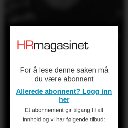
«AI er et inngrep
i kultur,
forventninger,
For å lese denne saken må
du være abonnent
makt og
Allerede abonnent? Logg inn
selvforståelse. Er
her
Et abonnement gir tilgang til alt
HR på ballen?»
innhold og vi har følgende tilbud: