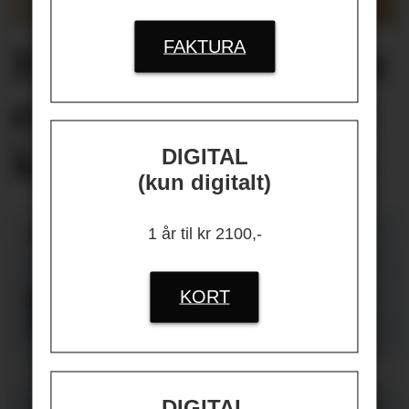
FAKTURA
Helseplagene
våre
er først og fremst
knyttet
til jobben
DIGITAL
(kun digitalt)
1 år til kr 2100,-
KORT
DIGITAL