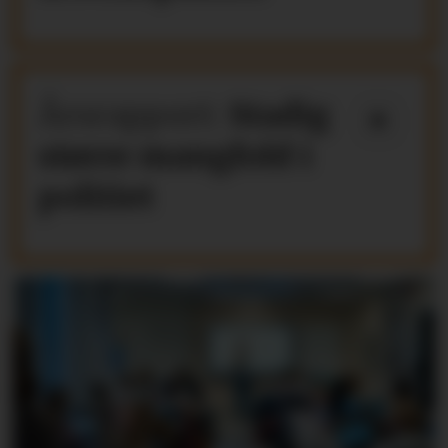
Årsrapport:
Stadig
større mangfold i
politiet