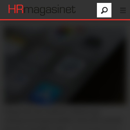
Mange har tatt i bruk KI-verktøy som
tekstgenereringsmodellen Chat GPT, som ble
lansert i november 2022.
Foto: Kiichiro Sato /