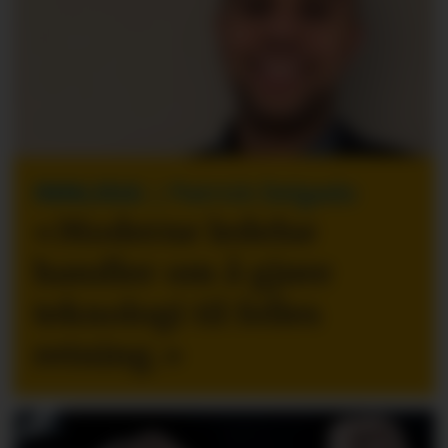
INNLEGG
| Patrick Delgado
«Moderne ledelse
handler om å gjøre
teknologi til felles
retning.
»