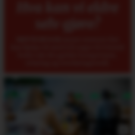
Hva kan vi eldre
selv gjøre?
METTE BUGGE
mener seniorer fint
kan hjelpe til med å få yngre til å forstå
bedre når det gjelder kompetanse,
erfaring og overføringsverdi.