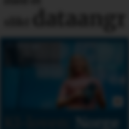
med et
dataangr
slikt
KI-loven:
Norge