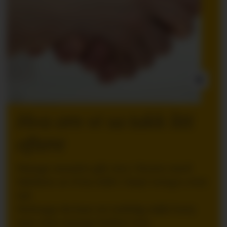
INNLEGG:
Hva om vi sa takk litt
oftere
Mange ansatte går inn i ferien med
følelsen av å ha stått i høyt tempo over
tid.
Nettopp da kan en tydelig takk bety
mer enn mange ledere tror.