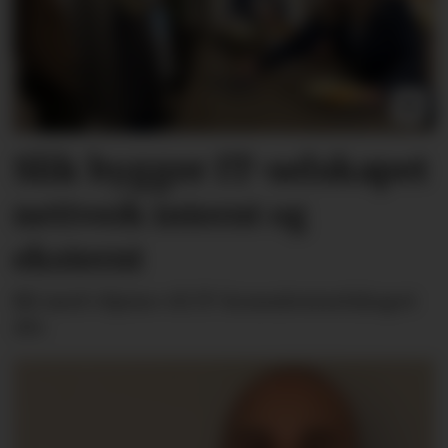
Slik bygger IT-selskapet
nettverk internt og
eksternt
Bli med «hjem» til IT-konsulentselskapet
Alv.