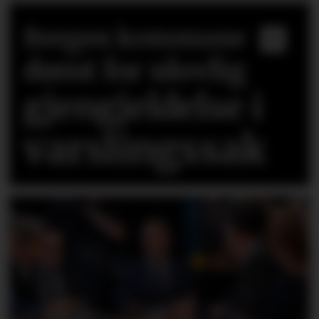
Bergen kommune
dømt for ulovlig
gjengjeldelse i
varslingssak