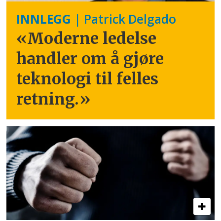
INNLEGG
| Patrick Delgado
«Moderne ledelse
handler om å gjøre
teknologi til felles
retning.
»