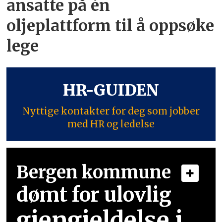
ansatte på én
oljeplattform til å oppsøke
lege
HR-GUIDEN
Nyttige kontakter for deg som jobber
med HR og ledelse
Bergen kommune
dømt for ulovlig
gjengjeldelse i