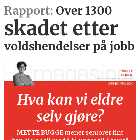
Rapport:
Over 1300
skadet etter
voldshendelser på jobb
Hva kan vi eldre
selv gjøre?
METTE BUGGE
mener seniorer fint