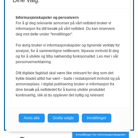
Dine valg:
Informasjonskapsler og personvern
For å gi deg relevante annonser på vårt nettsted bruker vi
informasjon fra ditt besøk på vårt nettsted. Du kan reservere
deg mot dette under "Innstillinger".
For øvrig bruker vi informasjonskapsler og lignende verktøy for
analyse, for å sammenligne nettlesere, tilpasse innhold til deg
og for å utvikle og tilby nødvendig funksjonalitet. Les mer i vår
personvernerklæring.
REKRUTTERING
Ditt digitale fagblad skal være like relevant for deg som det
trykte bladet alltid har vært – bade i redaksjonelt innhold og på
Ønsker mer
annonseplass. I digital publisering bruker vi informasjon fra
dine besøk på nettstedet for å kunne utvikle produktet
kontinuerlig, slik at du opplever det nyttig og relevant.
hemmelighold
Avvis alle
Godta valgte
Innstillinger
Innstillinger for informasjonskapsler