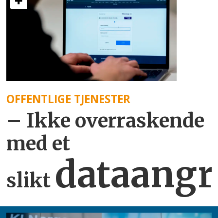
OFFENTLIGE TJENESTER
– Ikke overraskende
med et
dataangr
slikt