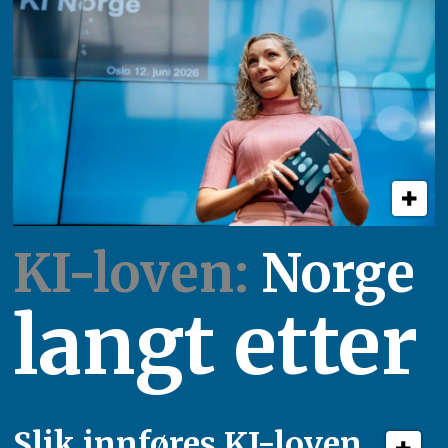
KI-loven:
Norge
langt etter
Slik innføres KI-loven