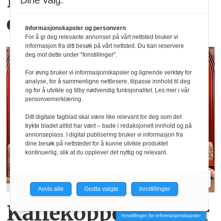
Hva er egentlig KI-
Dine valg:
effekten i Oljefondet?
Informasjonskapsler og personvern
For å gi deg relevante annonser på vårt nettsted bruker vi
informasjon fra ditt besøk på vårt nettsted. Du kan reservere
deg mot dette under "Innstillinger".
For øvrig bruker vi informasjonskapsler og lignende verktøy for
analyse, for å sammenligne nettlesere, tilpasse innhold til deg
og for å utvikle og tilby nødvendig funksjonalitet. Les mer i vår
personvernerklæring.
Ditt digitale fagblad skal være like relevant for deg som det
trykte bladet alltid har vært – bade i redaksjonelt innhold og på
annonseplass. I digital publisering bruker vi informasjon fra
dine besøk på nettstedet for å kunne utvikle produktet
kontinuerlig, slik at du opplever det nyttig og relevant.
Avvis alle
Godta valgte
Innstillinger
Kaffekoppen binder
Innstillinger for informasjonskapsler