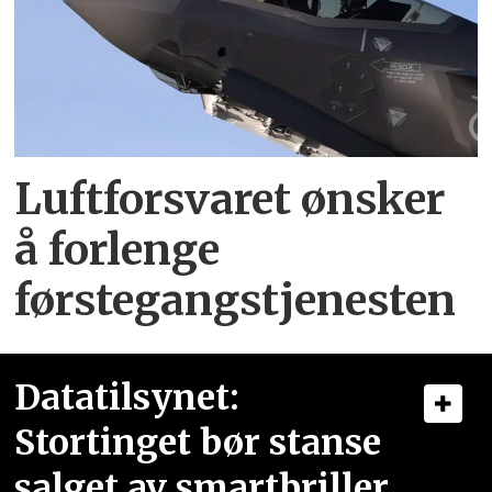
Luftforsvaret ønsker
å forlenge
førstegangstjenesten
Datatilsynet:
Stortinget bør stanse
salget av smartbriller