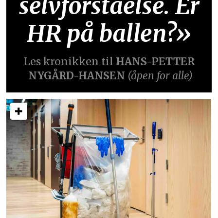
selvforståelse. Er
HR på ballen?»
Les kronikken til
HANS-PETTER
NYGÅRD-HANSEN
(åpen for alle)