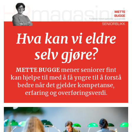
Hva kan vi eldre
selv gjøre?
METTE BUGGE
mener seniorer fint
kan hjelpe til med å få yngre til å forstå
bedre når det gjelder kompetanse,
erfaring og overføringsverdi.