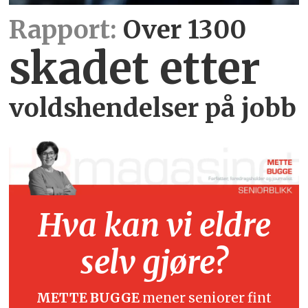
Rapport:
Over 1300
skadet etter
voldshendelser på jobb
Hva kan vi eldre
selv gjøre?
METTE BUGGE
mener seniorer fint