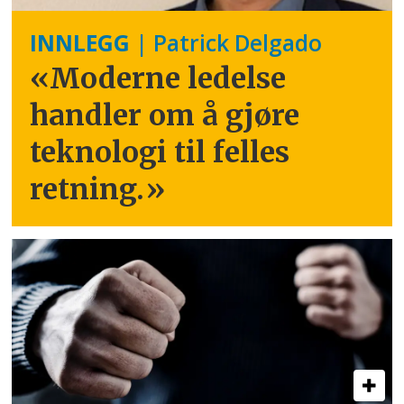
INNLEGG
| Patrick Delgado
«Moderne ledelse
handler om å gjøre
teknologi til felles
retning.
»