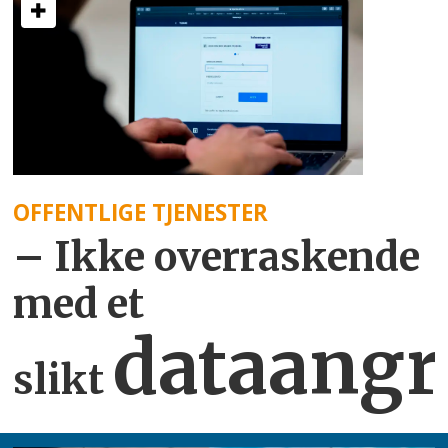
OFFENTLIGE TJENESTER
– Ikke overraskende
med et
dataangr
slikt