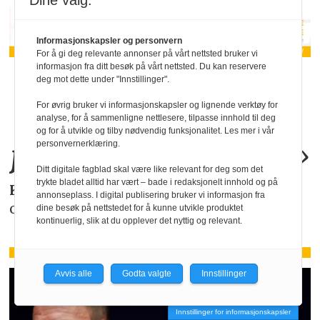
Dine valg:
Informasjonskapsler og personvern
For å gi deg relevante annonser på vårt nettsted bruker vi
informasjon fra ditt besøk på vårt nettsted. Du kan reservere
«KI-bruken kan
deg mot dette under "Innstillinger".
For øvrig bruker vi informasjonskapsler og lignende verktøy for
allerede by på
analyse, for å sammenligne nettlesere, tilpasse innhold til deg
og for å utvikle og tilby nødvendig funksjonalitet. Les mer i vår
juridiske
problemer
.»
personvernerklæring.
Ditt digitale fagblad skal være like relevant for deg som det
trykte bladet alltid har vært – bade i redaksjonelt innhold og på
KAROLINE SCHEIDE
i HR Norge gjør deg
annonseplass. I digital publisering bruker vi informasjon fra
oppmerksom på de faktiske forholdene.
dine besøk på nettstedet for å kunne utvikle produktet
kontinuerlig, slik at du opplever det nyttig og relevant.
Avvis alle
Godta valgte
Innstillinger
Innstillinger for informasjonskapsler