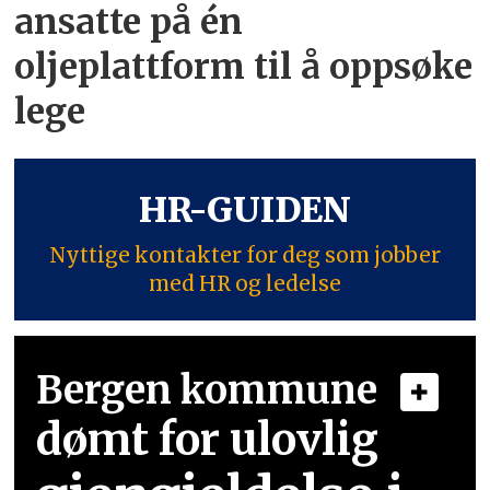
ansatte på én
oljeplattform til å oppsøke
lege
HR-GUIDEN
Nyttige kontakter for deg som jobber
med HR og ledelse
Bergen kommune
dømt for ulovlig