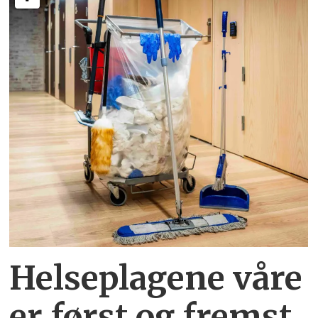
Helseplagene
våre
er først og fremst