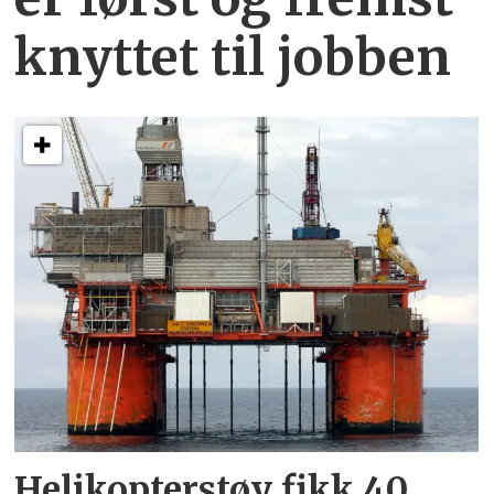
knyttet
til jobben
Helikopterstøy fikk 40