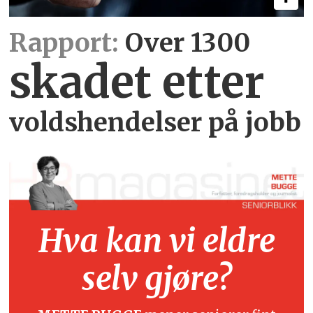
Rapport:
Over 1300
skadet etter
voldshendelser på jobb
Hva kan vi eldre
selv gjøre?