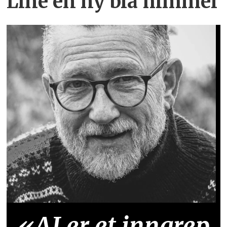
Line en ny blå himmel
«AI er et inngrep