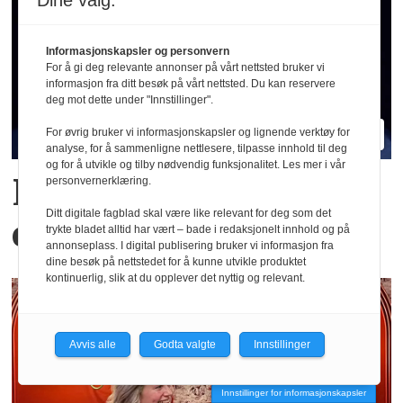
Dine valg:
Informasjonskapsler og personvern
For å gi deg relevante annonser på vårt nettsted bruker vi
informasjon fra ditt besøk på vårt nettsted. Du kan reservere
deg mot dette under "Innstillinger".
For øvrig bruker vi informasjonskapsler og lignende verktøy for
analyse, for å sammenligne nettlesere, tilpasse innhold til deg
og for å utvikle og tilby nødvendig funksjonalitet. Les mer i vår
Hva er egentlig KI-
personvernerklæring.
Ditt digitale fagblad skal være like relevant for deg som det
effekten i Oljefondet?
trykte bladet alltid har vært – bade i redaksjonelt innhold og på
annonseplass. I digital publisering bruker vi informasjon fra
dine besøk på nettstedet for å kunne utvikle produktet
kontinuerlig, slik at du opplever det nyttig og relevant.
Avvis alle
Godta valgte
Innstillinger
Innstillinger for informasjonskapsler