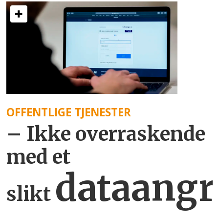
OFFENTLIGE TJENESTER
– Ikke overraskende
med et
dataangr
slikt