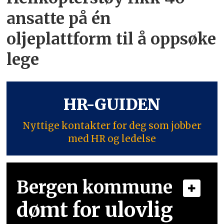
ansatte på én
oljeplattform til å oppsøke
lege
HR-GUIDEN
Nyttige kontakter for deg som jobber
med HR og ledelse
Bergen kommune
dømt for ulovlig