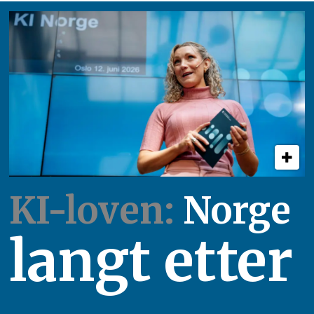
KI-loven:
Norge
langt etter