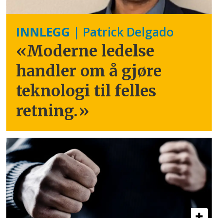
INNLEGG
| Patrick Delgado
«Moderne ledelse
handler om å gjøre
teknologi til felles
retning.
»