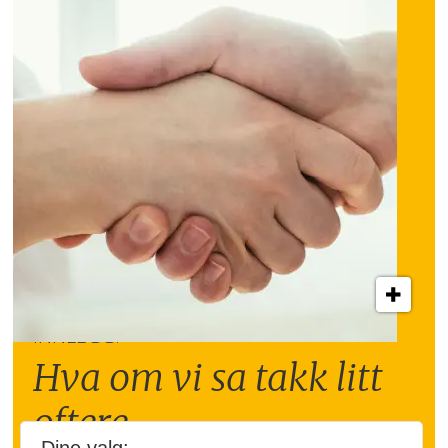
INNLEGG:
Hva om vi sa takk litt
oftere