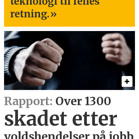
teknologi til felles
retning.
»
Rapport:
Over 1300
skadet etter
voldshendelser på jobb