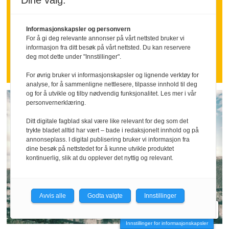
Dine valg:
Mange ansatte går inn i ferien med
følelsen av å ha stått i høyt tempo over
Informasjonskapsler og personvern
tid.
For å gi deg relevante annonser på vårt nettsted bruker vi
informasjon fra ditt besøk på vårt nettsted. Du kan reservere
Nettopp da kan en tydelig takk bety
deg mot dette under "Innstillinger".
mer enn mange ledere tror.
For øvrig bruker vi informasjonskapsler og lignende verktøy for
analyse, for å sammenligne nettlesere, tilpasse innhold til deg
og for å utvikle og tilby nødvendig funksjonalitet. Les mer i vår
personvernerklæring.
Ditt digitale fagblad skal være like relevant for deg som det
trykte bladet alltid har vært – bade i redaksjonelt innhold og på
annonseplass. I digital publisering bruker vi informasjon fra
dine besøk på nettstedet for å kunne utvikle produktet
kontinuerlig, slik at du opplever det nyttig og relevant.
Avvis alle
Godta valgte
Innstillinger
Innstillinger for informasjonskapsler