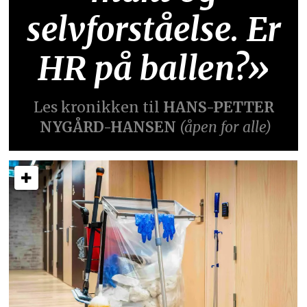
selvforståelse. Er
HR på ballen?»
Les kronikken til
HANS-PETTER
NYGÅRD-HANSEN
(åpen for alle)