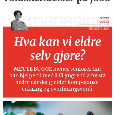
Hva kan vi eldre
selv gjøre?
METTE BUGGE
mener seniorer fint
kan hjelpe til med å få yngre til å forstå
bedre når det gjelder kompetanse,
erfaring og overføringsverdi.