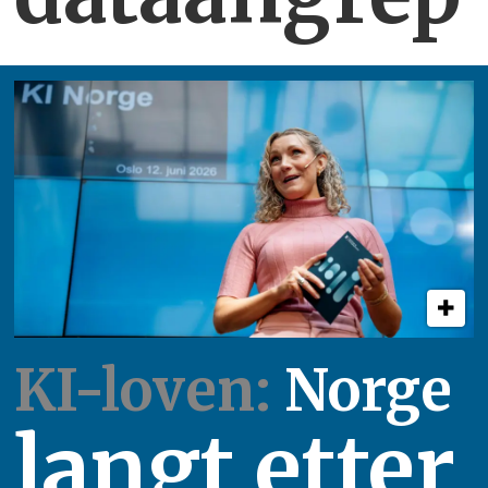
KI-loven:
Norge
langt etter