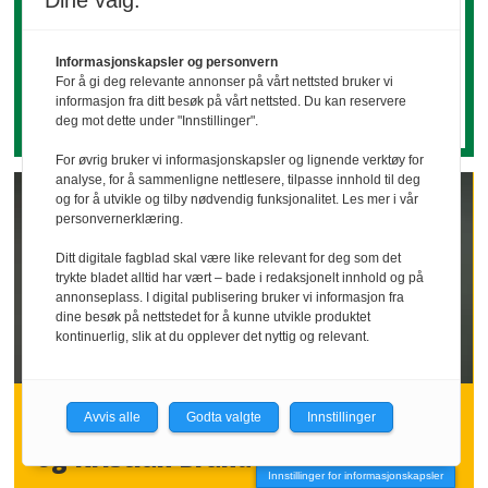
Dine valg:
hvorfor tilfeldige møter,
nysgjerrighet og ekte interesse for
andre kan skape muligheter langt
Informasjonskapsler og personvern
For å gi deg relevante annonser på vårt nettsted bruker vi
utover det vi først ser.
informasjon fra ditt besøk på vårt nettsted. Du kan reservere
deg mot dette under "Innstillinger".
For øvrig bruker vi informasjonskapsler og lignende verktøy for
analyse, for å sammenligne nettlesere, tilpasse innhold til deg
og for å utvikle og tilby nødvendig funksjonalitet. Les mer i vår
personvernerklæring.
Ditt digitale fagblad skal være like relevant for deg som det
trykte bladet alltid har vært – bade i redaksjonelt innhold og på
annonseplass. I digital publisering bruker vi informasjon fra
dine besøk på nettstedet for å kunne utvikle produktet
kontinuerlig, slik at du opplever det nyttig og relevant.
INNLEGG | Håvard Nybakk Vang
Avvis alle
Godta valgte
Innstillinger
og Kristian Brandt
Innstillinger for informasjonskapsler