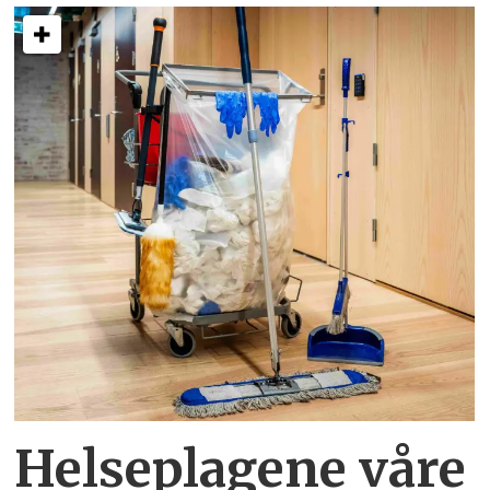
Helseplagene
våre