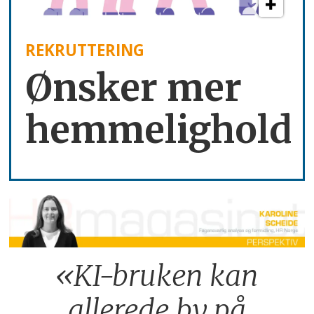
REKRUTTERING
Ønsker mer
hemmelighold
«KI-bruken kan
allerede by på