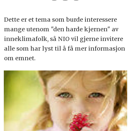
Det­te er et tema som bur­de in­ter­es­se­re
man­ge uten­om "den har­de kjer­nen" av
inneklimafolk, så NIO vil gjer­ne in­vi­te­re
alle som har lyst til å få mer informasjon
om emnet.