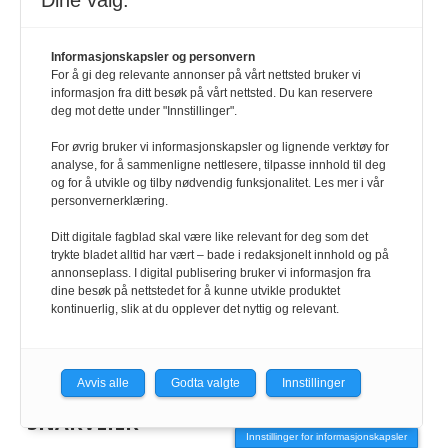
Dine valg:
HRmagasinet/hrmagasinet.no
Geir Christiansen
Informasjonskapsler og personvern
For å gi deg relevante annonser på vårt nettsted bruker vi
informasjon fra ditt besøk på vårt nettsted. Du kan reservere
901 98 440
deg mot dette under "Innstillinger".
For øvrig bruker vi informasjonskapsler og lignende verktøy for
analyse, for å sammenligne nettlesere, tilpasse innhold til deg
og for å utvikle og tilby nødvendig funksjonalitet. Les mer i vår
KONTAKT
personvernerklæring.
Ditt digitale fagblad skal være like relevant for deg som det
redaksjonen@hrmagasinet.no
trykte bladet alltid har vært – bade i redaksjonelt innhold og på
annonseplass. I digital publisering bruker vi informasjon fra
dine besøk på nettstedet for å kunne utvikle produktet
annonse@hrmagasinet.no
kontinuerlig, slik at du opplever det nyttig og relevant.
abonnement@hrmagasinet.no
Avvis alle
Godta valgte
Innstillinger
SNARVEIER
Innstillinger for informasjonskapsler