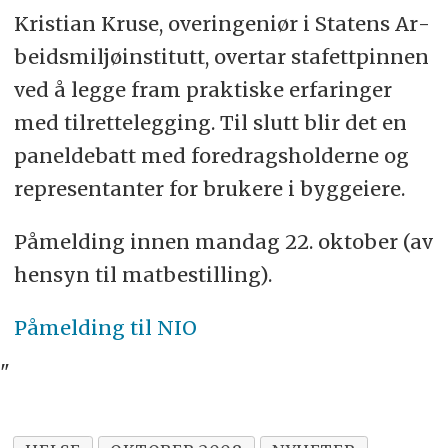
Kris­ti­an Kru­se, over­in­gen­iør i Sta­tens Ar­
beids­mil­jø­in­sti­tutt, over­tar sta­fett­pin­nen
ved å leg­ge fram prak­tis­ke er­fa­rin­ger
med til­ret­te­leg­ging. Til slutt blir det en
pa­nel­de­batt med fore­drags­hol­der­ne og
re­pre­sen­tan­ter for bru­ke­re i bygg­ei­ere.
På­mel­ding in­nen man­dag 22. ok­to­ber (av
hen­syn til mat­be­stil­ling).
Påmelding til NIO
"