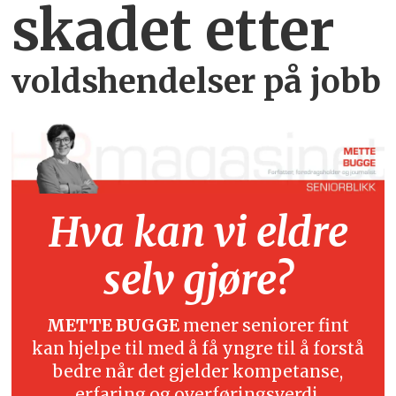
skadet etter
voldshendelser på jobb
Hva kan vi eldre
selv gjøre?
METTE BUGGE
mener seniorer fint
kan hjelpe til med å få yngre til å forstå
bedre når det gjelder kompetanse,
erfaring og overføringsverdi.