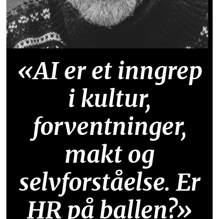
«AI er et inngrep
i kultur,
forventninger,
makt og
selvforståelse. Er
HR på ballen?»