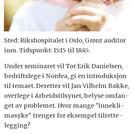
Sted: Riks­hos­pi­ta­let i Oslo, Grønt au­di­to­r
i­um. Tids­punkt: 15:15 til 18:45.
Un­der se­mi­na­ret vil Tor Erik Da­ni­el­sen,
be­drifts­le­ge i Nor­dea, gi en in­tro­duk­sjon
til te­ma­et. Der­et­ter vil Jan Vil­helm Bak­ke,
over­le­ge i Ar­beids­til­sy­net, be­ly­se om­fan­
get av pro­ble­met. Hvor man­ge "in­ne­kli­
ma­sy­ke" tren­ger for eks­em­pel til­ret­te­
leg­ging?