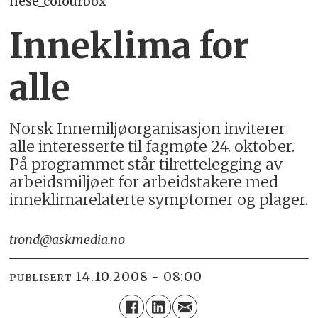
nese_colourbox
Inneklima for
alle
Norsk Inne­miljø­organisasjon in­vi­te­rer
alle in­ter­es­ser­te til fag­møte 24. ok­to­ber.
På pro­gram­met står til­rette­leg­ging av
ar­beids­mil­jø­et for ar­beids­ta­ke­re med
inne­kli­ma­re­la­ter­te symp­to­mer og pla­ger.
trond@askmedia.no
14.10.2008 - 08:00
PUBLISERT