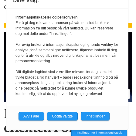
Dine valg:
oppmerksom på de faktiske forholdene.
Informasjonskapsler og personvern
For å gi deg relevante annonser på vårt nettsted bruker vi
informasjon fra ditt besøk på vårt nettsted. Du kan reservere
deg mot dette under "Innstillinger".
For øvrig bruker vi informasjonskapsler og lignende verktøy for
analyse, for å sammenligne nettlesere, tilpasse innhold til deg
og for å utvikle og tilby nødvendig funksjonalitet. Les mer i vår
personvernerklæring.
Ditt digitale fagblad skal være like relevant for deg som det
trykte bladet alltid har vært – bade i redaksjonelt innhold og på
annonseplass. I digital publisering bruker vi informasjon fra
dine besøk på nettstedet for å kunne utvikle produktet
kontinuerlig, slik at du opplever det nyttig og relevant.
Hva er egentlig KI-
Avvis alle
Godta valgte
Innstillinger
effekten i Oljefondet?
Innstillinger for informasjonskapsler