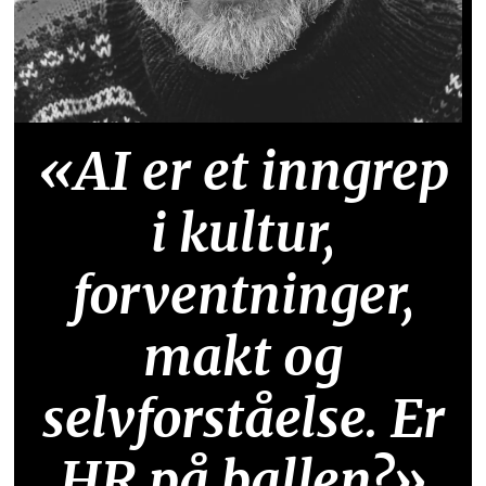
«AI er et inngrep
i kultur,
forventninger,
makt og
selvforståelse. Er
HR på ballen?»