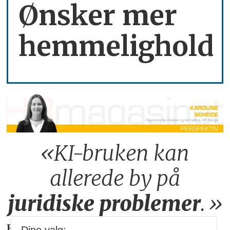
Ønsker mer
hemmelighold
«KI-bruken kan
allerede by på
juridiske
problemer
.»
KAROLINE SCHEIDE
i HR Norge gjør deg