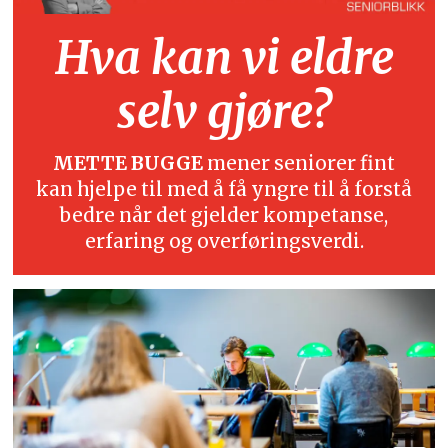
Hva kan vi eldre
selv gjøre?
METTE BUGGE
mener seniorer fint
kan hjelpe til med å få yngre til å forstå
bedre når det gjelder kompetanse,
erfaring og overføringsverdi.