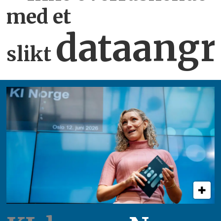
med et
dataangr
slikt