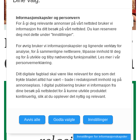
Dine valg:
Informasjonskapsler og personvern
For å gi deg relevante annonser på vårt nettsted bruker vi
informasjon fra ditt besøk på vårt nettsted. Du kan reservere
deg mot dette under "Innstillinger".
Kaffekoppen binder
For øvrig bruker vi informasjonskapsler og lignende verktøy for
analyse, for å sammenligne nettlesere, tilpasse innhold til deg
dem sammen
og for å utvikle og tilby nødvendig funksjonalitet. Les mer i vår
personvernerklæring.
Ditt digitale fagblad skal være like relevant for deg som det
trykte bladet alltid har vært – bade i redaksjonelt innhold og på
annonseplass. I digital publisering bruker vi informasjon fra
dine besøk på nettstedet for å kunne utvikle produktet
kontinuerlig, slik at du opplever det nyttig og relevant.
Det koker ned til
Avvis alle
Godta valgte
Innstillinger
Innstillinger for informasjonskapsler