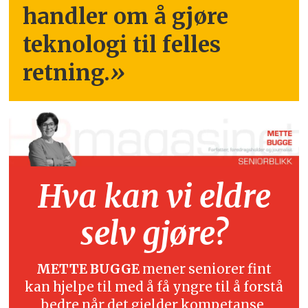
handler om å gjøre
teknologi til felles
retning.
»
Hva kan vi eldre
selv gjøre?
METTE BUGGE
mener seniorer fint
kan hjelpe til med å få yngre til å forstå
bedre når det gjelder kompetanse,