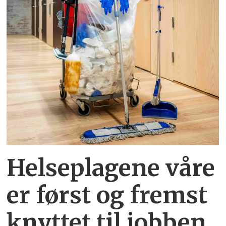
Helseplagene
våre
er først og fremst
knyttet
til jobben