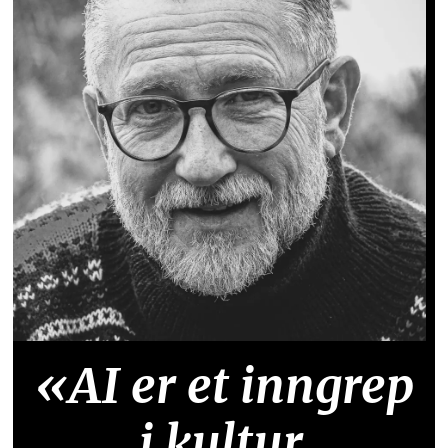
«AI er et inngrep
i kultur,