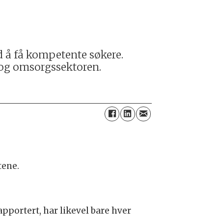
d å få kompetente søkere.
- og omsorgssektoren.
tene.
pportert, har likevel bare hver