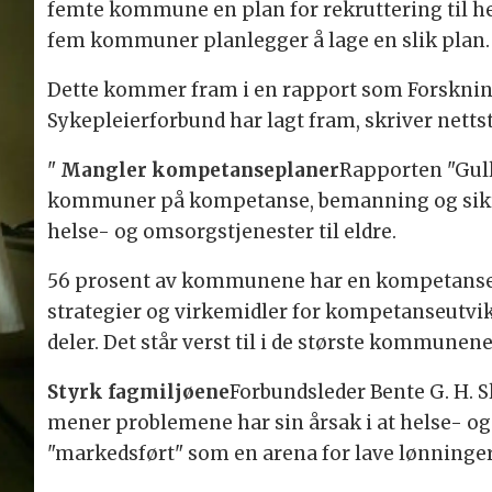
femte kommune en plan for rekruttering til h
fem kommuner planlegger å lage en slik plan.
Dette kommer fram i en rapport som Forskning
Sykepleierforbund har lagt fram, skriver netts
"
Mangler kompetanseplaner
Rapporten "Gull
kommuner på kompetanse, bemanning og sikr
helse- og omsorgstjenester til eldre.
56 prosent av kommunene har en kompetansep
strategier og virkemidler for kompetanseutvi
deler. Det står verst til i de største kommunene
Styrk fagmiljøene
Forbundsleder Bente G. H. S
mener problemene har sin årsak i at helse- o
"markedsført" som en arena for lave lønninger