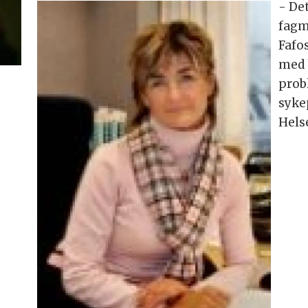
- Det
fagm
Fafo
med 
prob
sykep
Hels