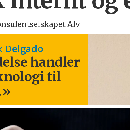
 internt og 
onsulentselskapet Alv.
k Delgado
else handler
knologi til
.
»