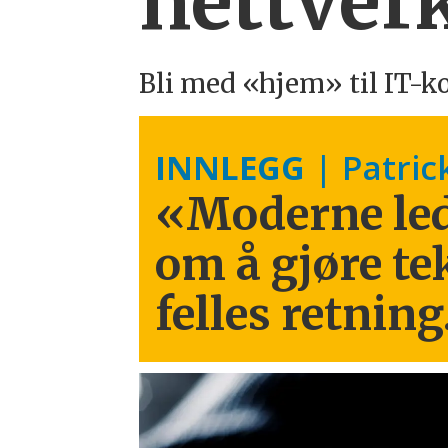
nettverk
Bli med «hjem» til IT-k
INNLEGG
| Patric
«Moderne led
om å gjøre te
felles retning