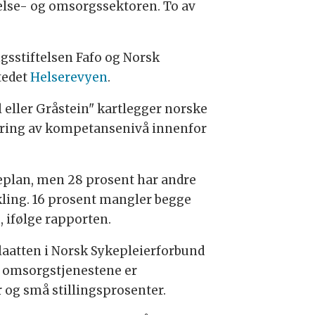
else- og omsorgssektoren. To av
sstiftelsen Fafo og Norsk
tedet
Helserevyen
.
 eller Gråstein" kartlegger norske
ing av kompetansenivå innenfor
lan, men 28 prosent har andre
kling. 16 prosent mangler begge
, ifølge rapporten.
laatten i Norsk Sykepleierforbund
g omsorgstjenestene er
 og små stillingsprosenter.