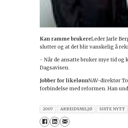
Kan ramme brukere
Leder Jarle Be
slutter og at det blir vanskelig å rek
- Når de ansatte bruker mye tid og kr
Dagsavisen.
Jobber for likelønn
NAV-direktør Tor
forbindelse med reformen. Han under
2007
ARBEIDSMILJØ
SISTE NYTT