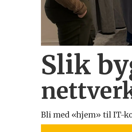
Slik b
nettverk
Bli med «hjem» til IT-k