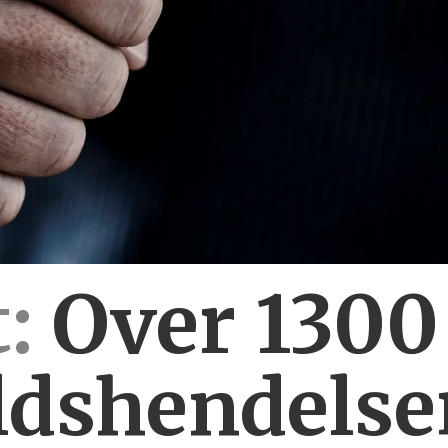
:
Over 130
ldshendelse