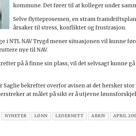
kommune. Det fører til at kolleger under samme 
Selve flytteprosessen, en stram framdriftspl
årsaker til stress, konflikter og frustrasjon.
rge i NTL NAV Trygd mener situasjonen vil kunne føre
ruttere nye til NAV.
efter på å finne sin plass, vil det selvsagt kunne gå 
 Saglie bekrefter overfor avisen at det hersker stor 
streker at målet på sikt er å utjevne lønnsforskjel
NYHETER
LØNN
LEDERNETT
ARKIV
APRIL 20