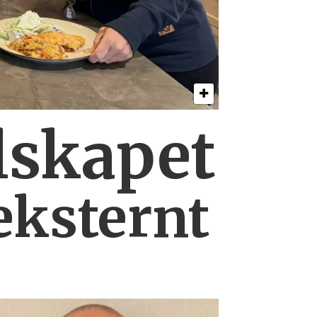
lskapet
eksternt