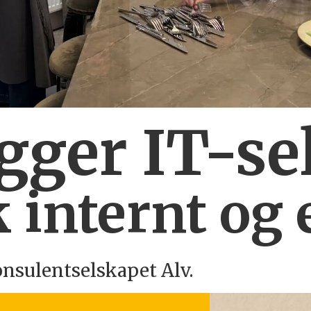
ygger IT-se
 internt og 
onsulentselskapet Alv.