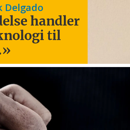
k Delgado
else handler
knologi til
.
»