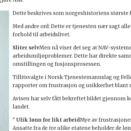
jøre NAV.
Dette beskrives som norgeshistoriens største 
Med andre ord: Dette er tjenesten nær sagt all
forhold til arbeidslivet.
Sliter selv
Men nå viser det seg at NAV-systemet
arbeidsmiljøproblemer. Dette har direkte s
omstillingen og fusjonsprosessen.
Tillitsvalgte i Norsk Tjenestemannslag og Fel
rapporter om frustrasjon og usikkerhet blan
Avisen har selv fått bekreftet bildet gjennom 
landet.
"
Ulik lønn for likt arbeid
Mye av frustrasjone
Ansatte fra de tre ulike etatene beholder de lø