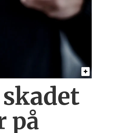
0
skadet
r på