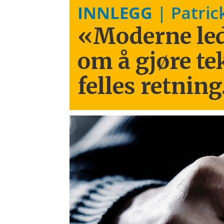
INNLEGG
| Patric
«Moderne led
om å gjøre te
felles retning