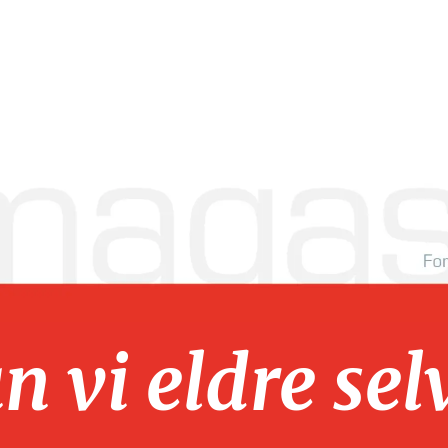
 vi eldre sel