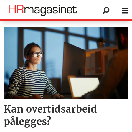
Tag:
hr
dilemma
Kan overtidsarbeid
pålegges?