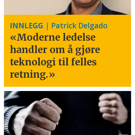
INNLEGG
| Patrick Delgado
«Moderne ledelse
handler om å gjøre
teknologi til felles
retning.
»