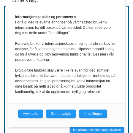
Dine valg:
Informasjonskapsler og personvern
For å gi deg relevante annonser på vårt nettsted bruker vi
informasjon fra ditt besøk på vårt nettsted. Du kan reservere
deg mot dette under "Innstillinger".
For øvrig bruker vi informasjonskapsler og lignende verktøy for
analyse, for å sammenligne nettlesere, tilpasse innhold til deg
og for å utvikle og tilby nødvendig funksjonalitet. Les mer i vår
personvernerklæring.
Ditt digitale fagblad skal være like relevant for deg som det
trykte bladet alltid har vært – bade i redaksjonelt innhold og på
annonseplass. I digital publisering bruker vi informasjon fra
REKRUTTERING
dine besøk på nettstedet for å kunne utvikle produktet
kontinuerlig, slik at du opplever det nyttig og relevant.
Ønsker mer
hemmelighold
Avvis alle
Godta valgte
Innstillinger
Innstillinger for informasjonskapsler