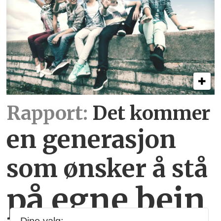
Rapport:
Det kommer
en generasjon
som ønsker å stå
på egne bein