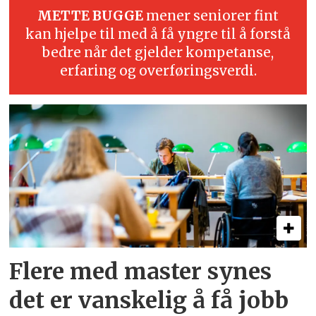
METTE BUGGE
mener seniorer fint
kan hjelpe til med å få yngre til å forstå
bedre når det gjelder kompetanse,
erfaring og overføringsverdi.
Flere med master synes
det er vanskelig å få jobb