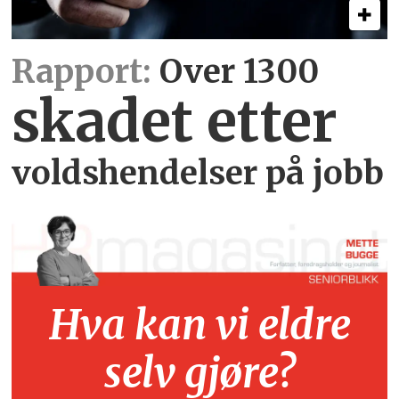
Rapport:
Over 1300
skadet etter
voldshendelser på jobb
Hva kan vi eldre
selv gjøre?