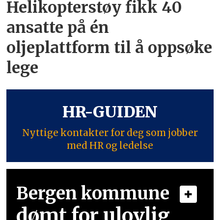
Helikopterstøy fikk 40
ansatte på én
oljeplattform til å oppsøke
lege
HR-GUIDEN
Nyttige kontakter for deg som jobber
med HR og ledelse
Bergen kommune
dømt for ulovlig