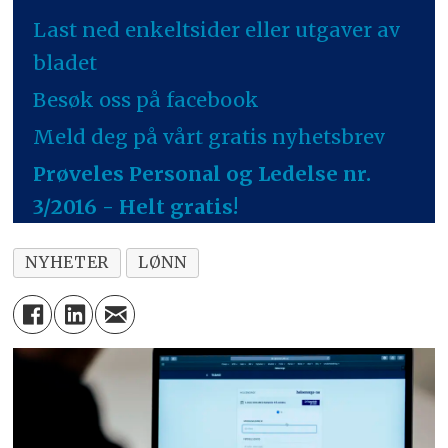
Last ned enkeltsider eller utgaver av
bladet
Besøk oss på facebook
Meld deg på vårt gratis nyhetsbrev
Prøveles Personal og Ledelse nr.
3/2016 - Helt gratis!
NYHETER
LØNN