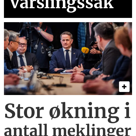
varslingssak
Stor økning i
antall meklinger