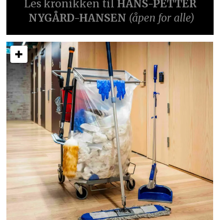
Les kronikken til
HANS-PETTER
NYGÅRD-HANSEN
(åpen for alle)