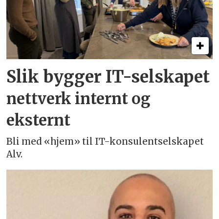
Slik bygger IT-selskapet
nettverk internt og
eksternt
Bli med «hjem» til IT-konsulentselskapet
Alv.