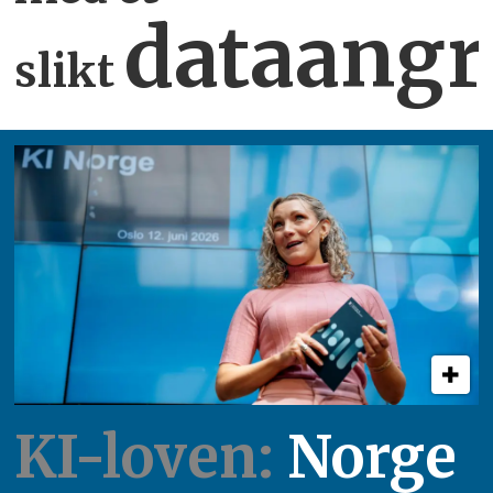
dataangr
slikt
KI-loven:
Norge