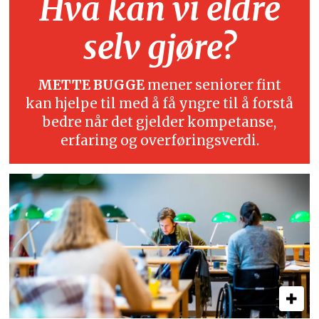
Hva kan vi eldre
selv gjøre?
METTE BUGGE
mener seniorer fint
kan hjelpe til med å få yngre til å forstå
bedre når det gjelder kompetanse,
erfaring og overføringsverdi.