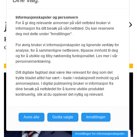
Dine valg:
allerede by på
Informasjonskapsler og personvern
juridiske
problemer
.»
For å gi deg relevante annonser på vårt nettsted bruker vi
informasjon fra ditt besøk på vårt nettsted. Du kan reservere
deg mot dette under "Innstillinger".
KAROLINE SCHEIDE
i HR Norge gjør deg
For øvrig bruker vi informasjonskapsler og lignende verktøy for
oppmerksom på de faktiske forholdene.
analyse, for å sammenligne nettlesere, tilpasse innhold til deg
og for å utvikle og tilby nødvendig funksjonalitet. Les mer i vår
personvernerklæring.
Ditt digitale fagblad skal være like relevant for deg som det
trykte bladet alltid har vært – bade i redaksjonelt innhold og på
annonseplass. I digital publisering bruker vi informasjon fra
dine besøk på nettstedet for å kunne utvikle produktet
kontinuerlig, slik at du opplever det nyttig og relevant.
Avvis alle
Godta valgte
Innstillinger
Innstillinger for informasjonskapsler