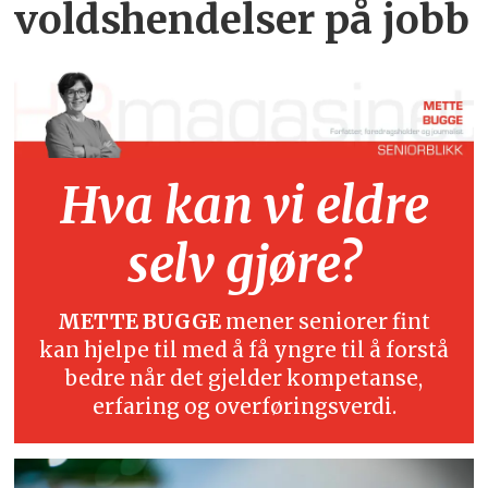
voldshendelser på jobb
Hva kan vi eldre
selv gjøre?
METTE BUGGE
mener seniorer fint
kan hjelpe til med å få yngre til å forstå
bedre når det gjelder kompetanse,
erfaring og overføringsverdi.