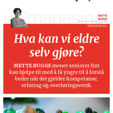
Hva kan vi eldre
selv gjøre?
METTE BUGGE
mener seniorer fint
kan hjelpe til med å få yngre til å forstå
bedre når det gjelder kompetanse,
erfaring og overføringsverdi.