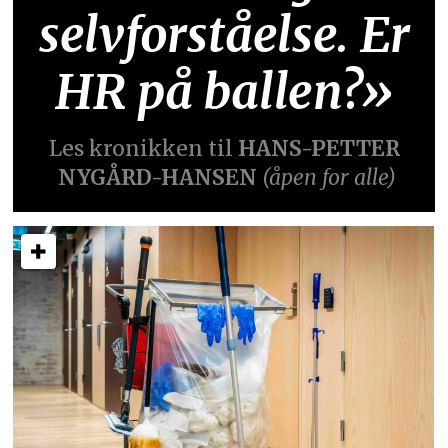
selvforståelse. Er
HR på ballen?»
Les kronikken til
HANS-PETTER
NYGÅRD-HANSEN
(åpen for alle)