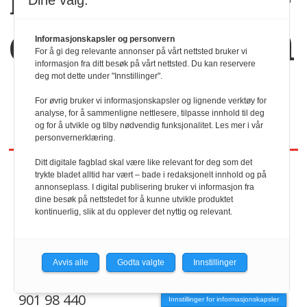
Kaffekoppen binder
Dine valg:
dem sammen
Informasjonskapsler og personvern
For å gi deg relevante annonser på vårt nettsted bruker vi
informasjon fra ditt besøk på vårt nettsted. Du kan reservere
deg mot dette under "Innstillinger".
For øvrig bruker vi informasjonskapsler og lignende verktøy for
analyse, for å sammenligne nettlesere, tilpasse innhold til deg
og for å utvikle og tilby nødvendig funksjonalitet. Les mer i vår
personvernerklæring.
Ditt digitale fagblad skal være like relevant for deg som det
trykte bladet alltid har vært – bade i redaksjonelt innhold og på
REDAKTØR
annonseplass. I digital publisering bruker vi informasjon fra
dine besøk på nettstedet for å kunne utvikle produktet
kontinuerlig, slik at du opplever det nyttig og relevant.
HRmagasinet/hrmagasinet.no
Geir Christiansen
Avvis alle
Godta valgte
Innstillinger
901 98 440
Innstillinger for informasjonskapsler