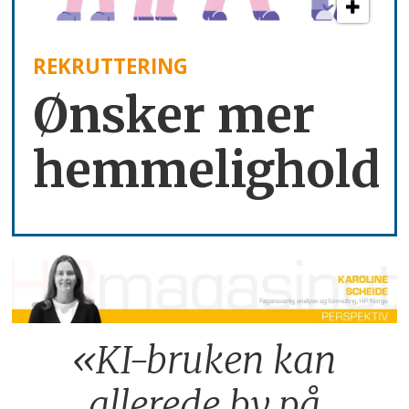
REKRUTTERING
Ønsker mer
hemmelighold
«KI-bruken kan
allerede by på