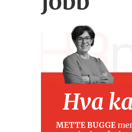
jobb
Hva kan
METTE BUGGE
mene