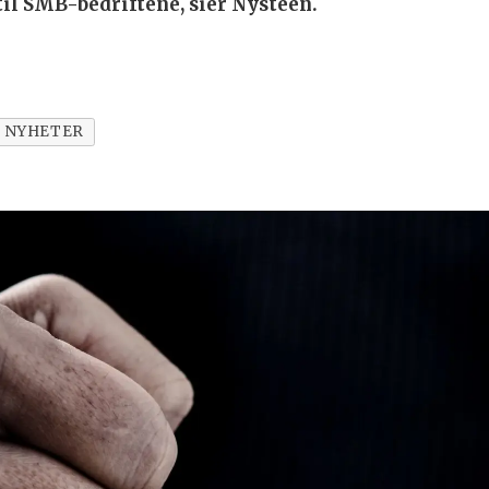
 til SMB-bedriftene, sier Nysteen.
NYHETER