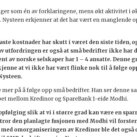
ger som én av forklaringene, mens økt aktivitet i
. Nysteen erkjenner at det har vært en manglende 
te kostnader har skutt i været den siste tiden, og
v utfordringen er også at små bedrifter ikke har d
nt av norske selskaper har 1 – 4 ansatte. Denne 
kjenne at vi ikke har vært flinke nok til å følge o
 Nysteen.
se mer på å følge opp små bedrifter. Han ser denne s
kapet mellom Kredinor og SpareBank 1-eide Modhi.
pfølging slik at vi i større grad kan være en spar
tror den planlagte fusjonen med Modhi vil forster
e med omorganiseringen av Kredinor ble det også o