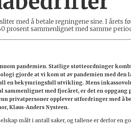
åbedrifter
iter med å betale regningene sine. I årets fø
0 prosent sammenlignet med samme periode i f
nnom pandemien. Statlige støtteordninger komb
ologi gjorde at vi kom ut av pandemien med den la
tall en bekymringsfull utvikling. Mens inkassovol
al sammenlignet med fjoråret, er det en oppgang p
 enn privatpersoner opplever utfordringer med å be
nor, Klaus-Anders Nysteen.
lskap målt i antall saker, og tallene er derfor en g