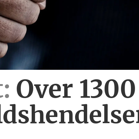
:
Over 130
ldshendelse