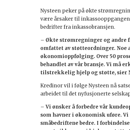
Nysteen peker på økte strømregnin
være årsaker til inkassooppgangen
bedrifter fra inkassobransjen.
– Økte strømregninger og andre fas
omfattet av støtteordninger. Noe a
økonomioppfølging. Over 50 prose
behandlet av vår bransje. Vi må er
tilstrekkelig hjelp og støtte, sier
Kredinor vil i følge Nysteen nå sat
arbeidet til det nyfusjonerte sels
– Vi ønsker å forbedre vår kundeop
som havner i økonomisk uføre. Vi 
småbedriftene bedre. I forbindels