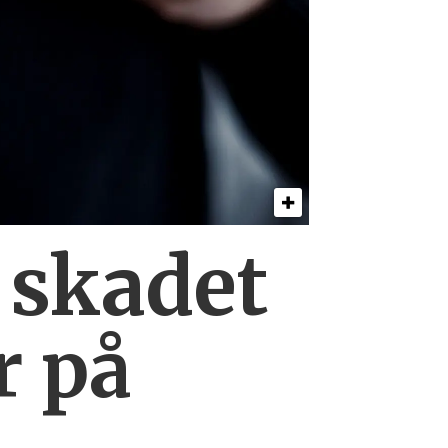
0
skadet
r på