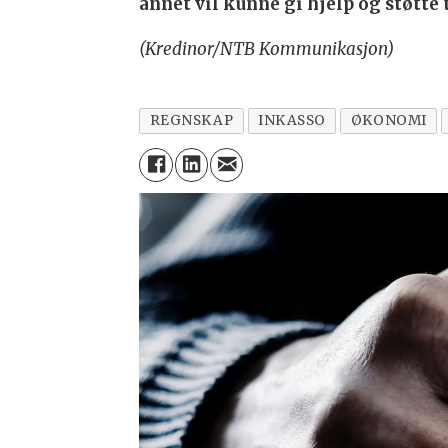
annet vil kunne gi hjelp og støtte
(Kredinor/NTB Kommunikasjon)
REGNSKAP
INKASSO
ØKONOMI