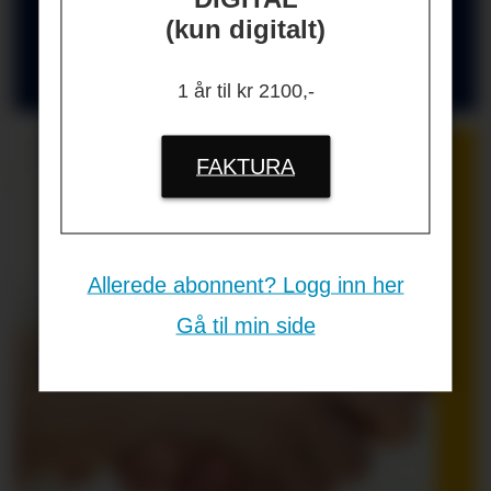
HR-GUIDEN
(kun digitalt)
Nyttige kontakter for deg som jobber
med HR og ledelse
1 år til kr 2100,-
FAKTURA
Allerede abonnent? Logg inn her
Gå til min side