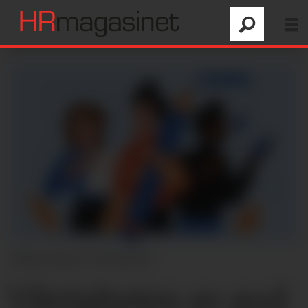
Illustrasjon: Colourbox
Viktigheten av god