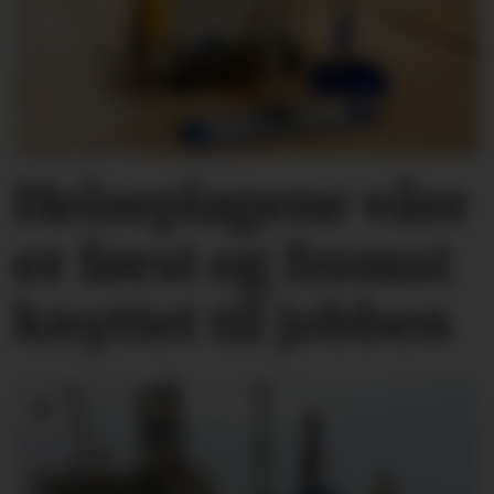
Helseplagene
våre
er først og fremst
knyttet
til jobben