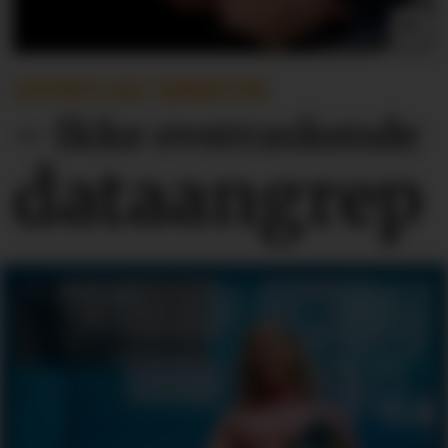
OFFENTLIGE TJENESTER
– Ikke overraskende
dataangrep