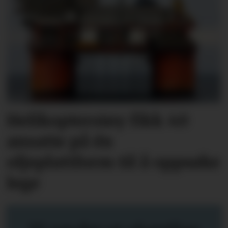
Helikopterstøy fikk 40
ansatte på én
oljeplattform til å oppsøke
lege