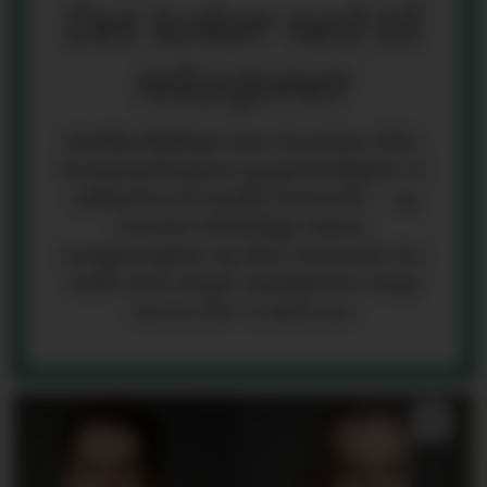
Det koker ned til
relasjoner
Grethe Holtan
viser hvordan tillit,
kommunikasjon og gjensidighet er
nøkkelen til sterke nettverk – og
hvorfor tilfeldige møter,
nysgjerrighet og ekte interesse for
andre kan skape muligheter langt
utover det vi først ser.