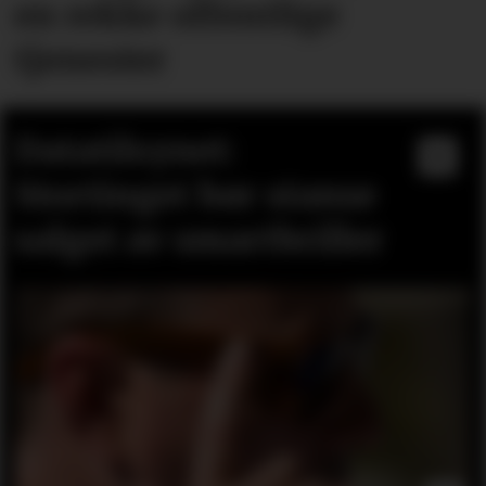
en rekke offentlige
tjenester
Datatilsynet:
Stortinget bør stanse
salget av smartbriller