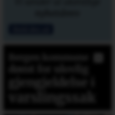
Vi sender ut ukentlige
nyhetsbrev
Meld deg på
Bergen kommune
dømt for ulovlig
gjengjeldelse i
varslingssak