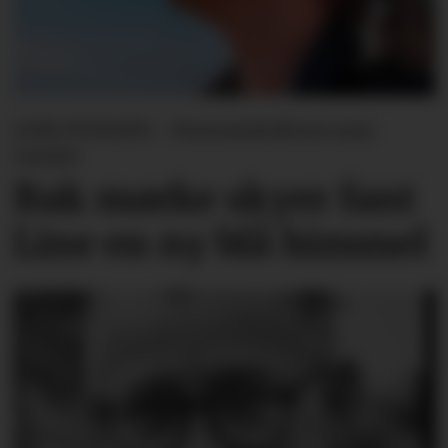
LINE SVINGEN - Forsvarslederen som
varslet
Bak mørke skyer fant
Line en ny blå himmel