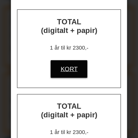
Microsoft kutter
TOTAL
(digitalt + papir)
4800
arbeidsplasser
1 år til kr 2300,-
KORT
Årsrapport:
Stadig
større mangfold i
TOTAL
politiet
(digitalt + papir)
1 år til kr 2300,-