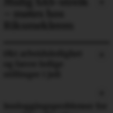
Mulig SAS-streik
– møtes hos
Riksmekleren
Økt arbeidsledighet
og færre ledige
stillinger i juli
Innloggingsproblemer for