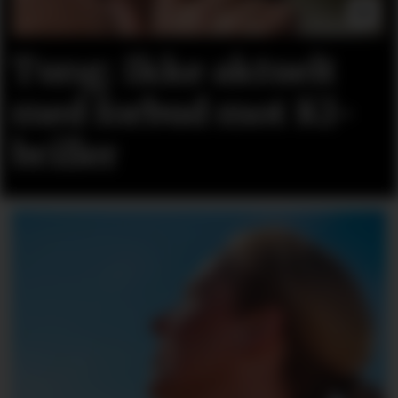
Tung: Ikke aktuelt
med forbud mot KI-
briller