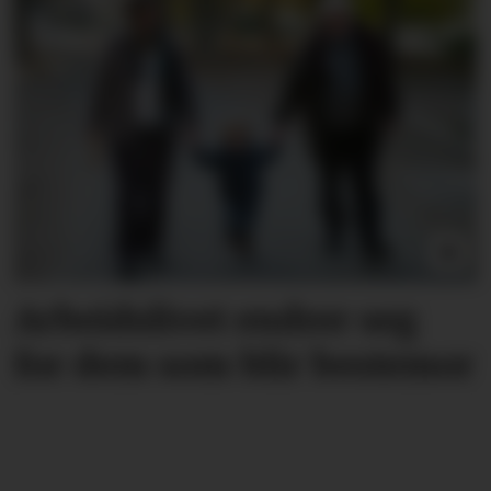
Arbeidslivet endrer seg
for dem som blir bestemor