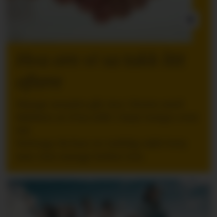
INNLEGG:
Hva om vi sa takk litt
oftere
Mange ansatte går inn i ferien med
følelsen av å ha stått i høyt tempo over
tid.
Nettopp da kan en tydelig takk bety
mer enn mange ledere tror.