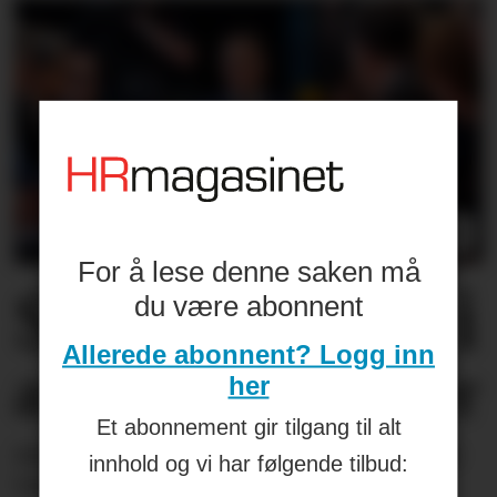
For å lese denne saken må
Stor økning i
du være abonnent
Allerede abonnent? Logg inn
antall meklinger
her
Et abonnement gir tilgang til alt
Riksmekler Mats Ruland har hatt over 100
innhold og vi har følgende tilbud:
lønnsoppgjør til mekling - så langt i år.