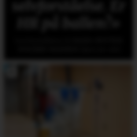
selvforståelse. Er
HR på ballen?»
Les kronikken til
HANS-PETTER
NYGÅRD-HANSEN
(åpen for alle)