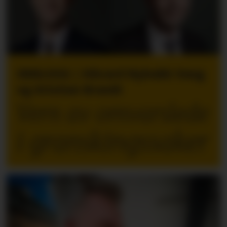
INNLEGG | Håvard Nybakk Vang
og Kristian Brandt
Vern av omvarslede
i granskingssaker