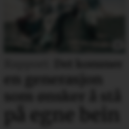
Rapport:
Det kommer
en generasjon
som ønsker å stå
på egne bein