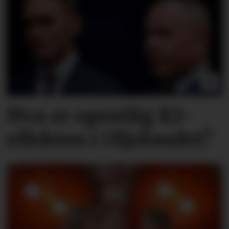
Hva er egentlig KI-
effekten i Oljefondet?