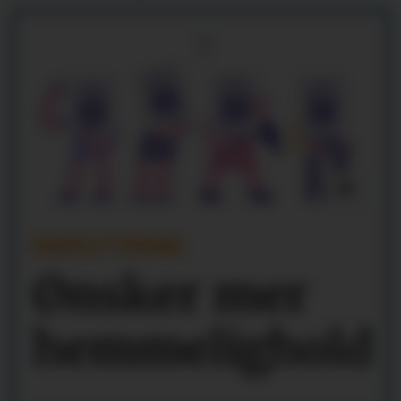
REKRUTTERING
Ønsker mer
hemmelighold