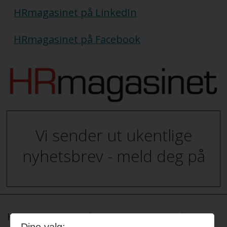
HRmagasinet på LinkedIn
HRmagasinet på Facebook
Vi sender ut ukentlige
nyhetsbrev - meld deg på
HRmagasinet og hrmagasinet.no redigeres