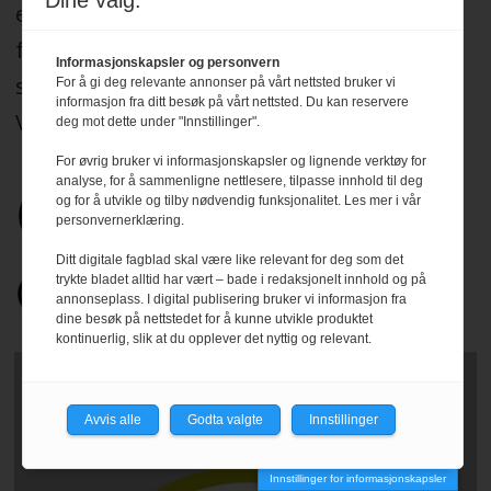
Dine valg:
etter Redaktørplakaten, og legger til grunn
for sitt arbeid de etiske normer og plikter
Informasjonskapsler og personvern
som er formulert i Norsk Presseforbunds
For å gi deg relevante annonser på vårt nettsted bruker vi
informasjon fra ditt besøk på vårt nettsted. Du kan reservere
Vær Varsom-plakat.
Les mer
.
deg mot dette under "Innstillinger".
For øvrig bruker vi informasjonskapsler og lignende verktøy for
analyse, for å sammenligne nettlesere, tilpasse innhold til deg
og for å utvikle og tilby nødvendig funksjonalitet. Les mer i vår
personvernerklæring.
Ditt digitale fagblad skal være like relevant for deg som det
trykte bladet alltid har vært – bade i redaksjonelt innhold og på
annonseplass. I digital publisering bruker vi informasjon fra
dine besøk på nettstedet for å kunne utvikle produktet
kontinuerlig, slik at du opplever det nyttig og relevant.
Avvis alle
Godta valgte
Innstillinger
Innstillinger for informasjonskapsler