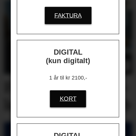
FAKTURA
DIGITAL
(kun digitalt)
1 år til kr 2100,-
Flere lærere opp­
KORT
lever vold på jobb
DIGITAL