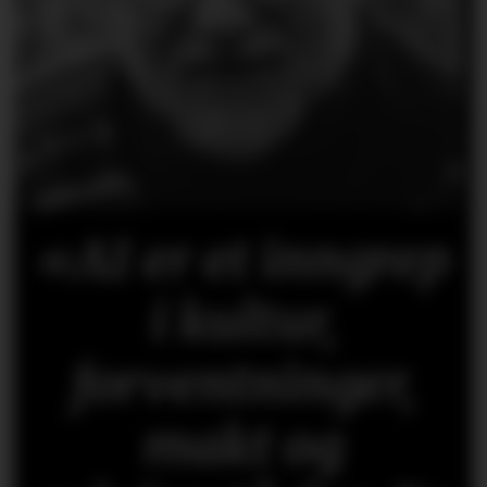
«AI er et inngrep
i kultur,
forventninger,
makt og