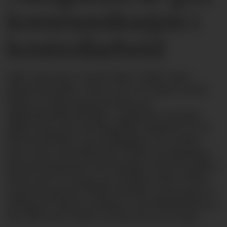
kommunikasjon i
kontrollarbeid
Alle systemer må til tider måle visse
fokusområder. Selv om vi er kjent med
både avviksrapportering og
sikkerhetskontroller, opplever mange
slike ting som ubehagelig. Følelsen av å
bli kontrollert og synliggjort for andre
kan være utfordrende. Solid og planlagt
kommunikasjon kan hjelpe oss til å gjøre
dette på en trygg og tydelig måte. Flere
organisasjoner både ønsker og trenger å
integrere dette sterkere i arbeidskulturen
sin. Bli med videre så får du noen tips.