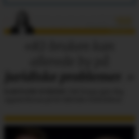
«KI-bruken kan
allerede by på
juridiske
problemer
.»
KAROLINE SCHEIDE
i HR Norge gjør deg
oppmerksom på de faktiske forholdene.