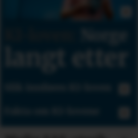
KI-loven:
Norge
langt etter
Slik innføres KI-loven
Fakta om KI-lovene