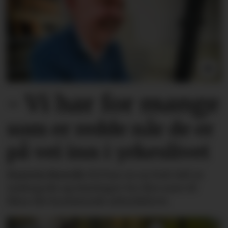
- Vi har for mange
som er redde
når de er
på vei inn i yrkeslivet
Øystein Bonvik
(55) har en ny bok full av
tankegods og løsninger for den som vil
fikse det kommende arbeidslivet.