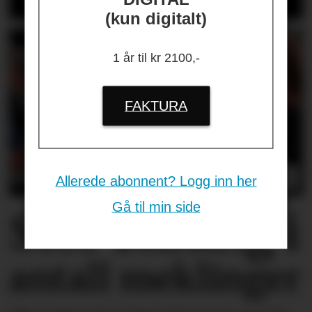
(kun digitalt)
1 år til kr 2100,-
FAKTURA
Allerede abonnent? Logg inn her
Gå til min side
Stor økning i
antall meklinger