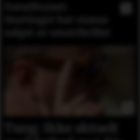
Datatilsynet:
Stortinget bør stanse
salget av smartbriller
Tung: Ikke aktuelt