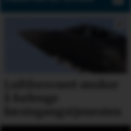
Luftforsvaret ønsker
å forlenge
førstegangstjenesten