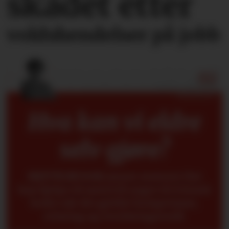
skadet etter
voldshendelser på jobb
Hva kan vi eldre
selv gjøre?
METTE BUGGE
mener seniorer fint
kan hjelpe til med å få yngre til å forstå
bedre når det gjelder kompetanse,
erfaring og overføringsverdi.