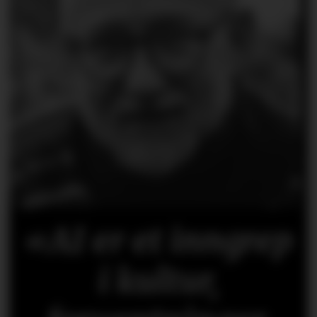
«AI er et inngrep
i kultur,