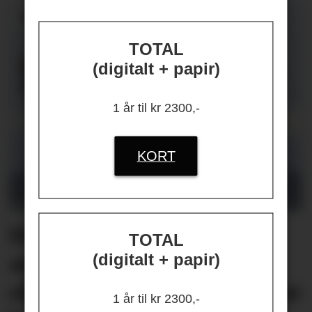
TOTAL
(digitalt + papir)
1 år til kr 2300,-
KORT
Helikopterstøy fikk 40
TOTAL
(digitalt + papir)
ansatte på én
oljeplattform til å oppsøke
1 år til kr 2300,-