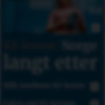
KI-loven:
Norge
langt etter
Slik innføres KI-loven
Fakta om KI-lovene