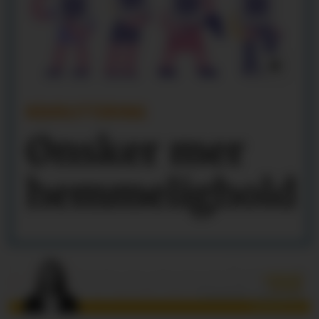
REKRUTTERING
Ønsker mer
hemmelighold