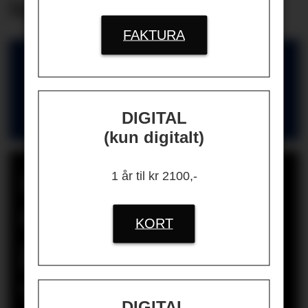
lege
FAKTURA
HR-GUIDEN
Nyttige kontakter for deg som jobber
DIGITAL
med HR og ledelse
(kun digitalt)
Bergen kommune
1 år til kr 2100,-
dømt for ulovlig
KORT
gjengjeldelse i
varslingssak
DIGITAL