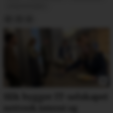
LØNNSOPPGJØRET
Slik bygger IT-selskapet
nettverk internt og