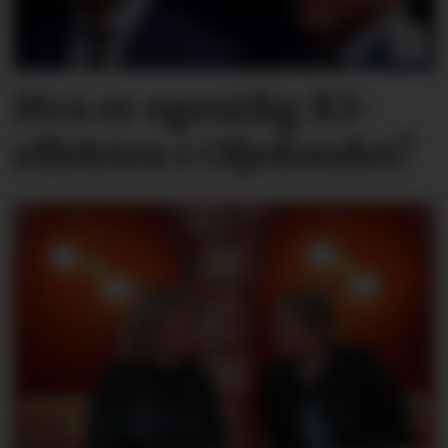
Hva er egentlig KI-
effekten i Oljefondet?