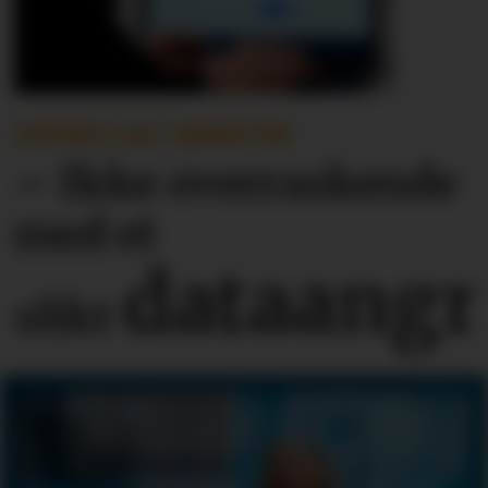
OFFENTLIGE TJENESTER
– Ikke overraskende
med et
dataangr
slikt