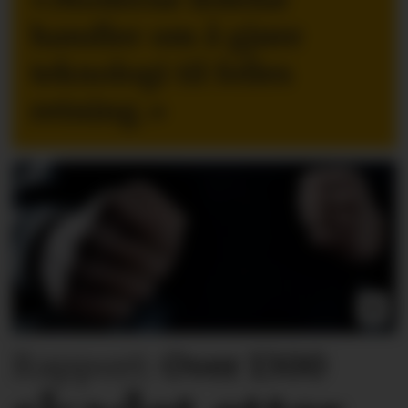
handler om å gjøre
teknologi til felles
retning.
»
Rapport:
Over 1300