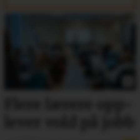
Flere lærere opp­
lever vold på jobb