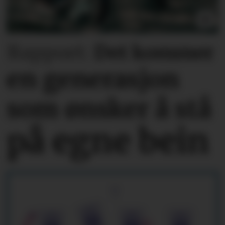
Rapport:
Det kommer
en generasjon
som ønsker å stå
på egne bein