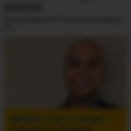
eksternt
Bli med «hjem» til IT-konsulentselskapet
Alv.
INNLEGG
| Patrick Delgado
«Moderne ledelse