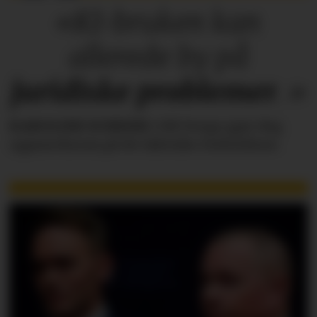
«KI-bruken kan
allerede by på
juridiske
problemer
.»
KAROLINE SCHEIDE
i HR Norge gjør deg
oppmerksom på de faktiske forholdene.