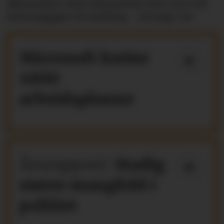
Riksmekler Mats Ruland har hatt over 100
lønnsoppgjør til mekling - så langt i år.
Microsoft kutter
4800
arbeidsplasser
Årsrapport:
Stadig
større mangfold i
politiet