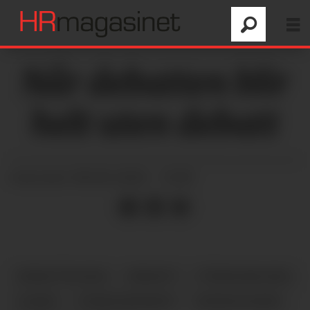
Når debatten blir
helt uten debatt
08.06.2026 - 13:59
PUBLISERT
DEBATTKLIMA
DEBATT
YTRINGSKLIMA
LEDER
YTRINGSFRIHET
NORGES BANK