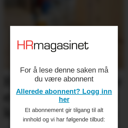
For å lese denne saken må
Helseplagene
våre
du være abonnent
Allerede abonnent? Logg inn
er først og fremst
her
knyttet
til jobben
Et abonnement gir tilgang til alt
innhold og vi har følgende tilbud: