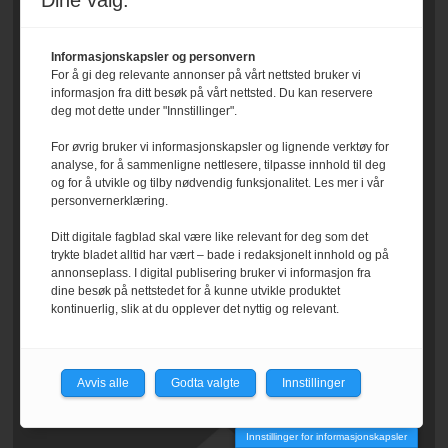
Dine valg:
Informasjonskapsler og personvern
For å gi deg relevante annonser på vårt nettsted bruker vi
informasjon fra ditt besøk på vårt nettsted. Du kan reservere
deg mot dette under "Innstillinger".
For øvrig bruker vi informasjonskapsler og lignende verktøy for
analyse, for å sammenligne nettlesere, tilpasse innhold til deg
og for å utvikle og tilby nødvendig funksjonalitet. Les mer i vår
personvernerklæring.
Ditt digitale fagblad skal være like relevant for deg som det
trykte bladet alltid har vært – bade i redaksjonelt innhold og på
annonseplass. I digital publisering bruker vi informasjon fra
dine besøk på nettstedet for å kunne utvikle produktet
kontinuerlig, slik at du opplever det nyttig og relevant.
Avvis alle
Godta valgte
Innstillinger
Innstillinger for informasjonskapsler