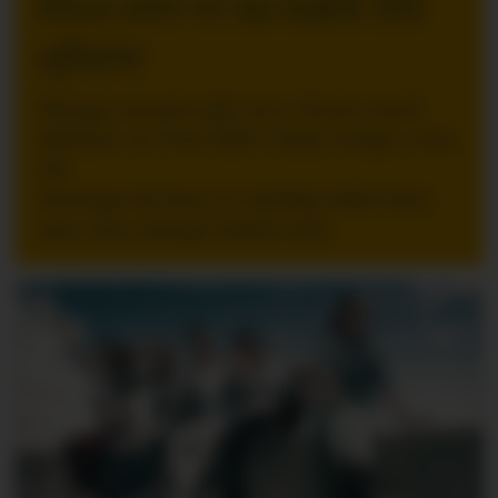
Hva om vi sa takk litt
oftere
Mange ansatte går inn i ferien med
følelsen av å ha stått i høyt tempo over
tid.
Nettopp da kan en tydelig takk bety
mer enn mange ledere tror.