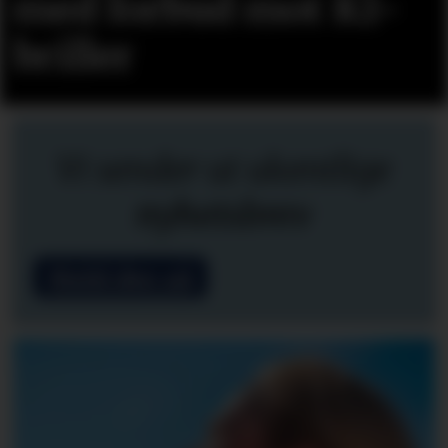
med forbud mot KI-
briller
Vi sender ut ukentlige
nyhetsbrev
Meld deg på