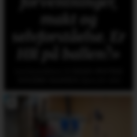
forventninger,
makt og
selvforståelse. Er
HR på ballen?»
Les kronikken til
HANS-PETTER
NYGÅRD-HANSEN
(åpen for alle)