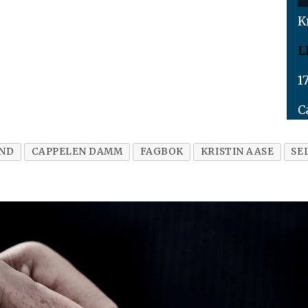
K
L
1
C
AND
CAPPELEN DAMM
FAGBOK
KRISTIN AASE
SE