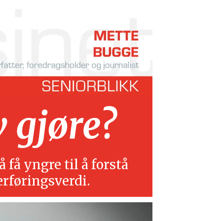
v gjøre?
 få yngre til å forstå
erføringsverdi.