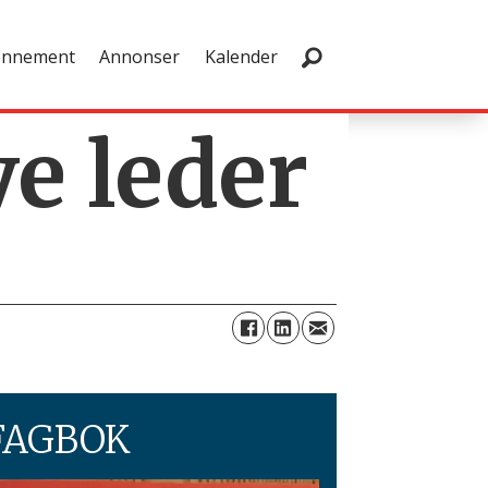
onnement
Annonser
Kalender
ye leder
FAGBOK