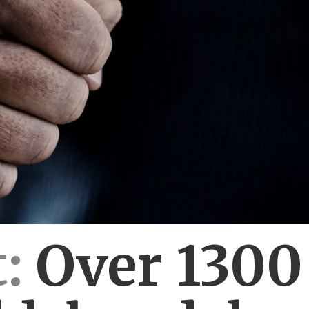
:
Over 130