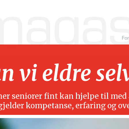
 vi eldre sel
r seniorer fint kan hjelpe til med å
gjelder kompetanse, erfaring og ov