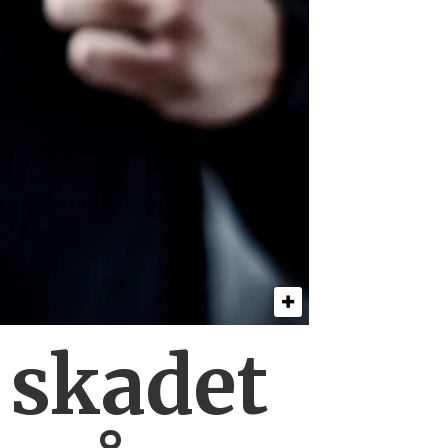
0
skadet