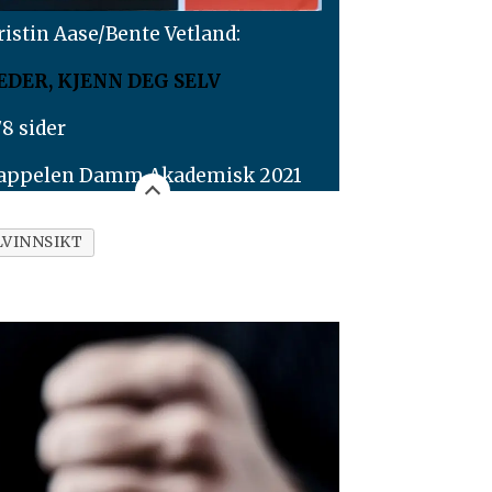
ristin Aase/Bente Vetland:
EDER, KJENN DEG SELV
78 sider
appelen Damm Akademisk 2021
LVINNSIKT