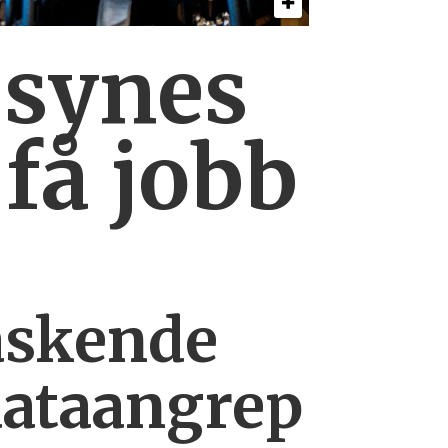
 synes
 få jobb
askende
dataangrep