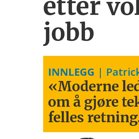
etter
vo
jobb
INNLEGG
| Patric
«Moderne led
om å gjøre te
felles retning