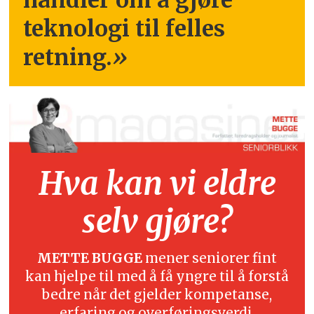
handler om å gjøre
teknologi til felles
retning.
»
Hva kan vi eldre
selv gjøre?
METTE BUGGE
mener seniorer fint
kan hjelpe til med å få yngre til å forstå
bedre når det gjelder kompetanse,
erfaring og overføringsverdi.