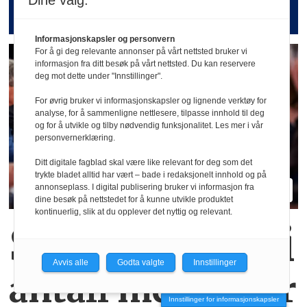
Dine valg:
med HR og ledelse
Informasjonskapsler og personvern
For å gi deg relevante annonser på vårt nettsted bruker vi
informasjon fra ditt besøk på vårt nettsted. Du kan reservere
deg mot dette under "Innstillinger".
For øvrig bruker vi informasjonskapsler og lignende verktøy for
analyse, for å sammenligne nettlesere, tilpasse innhold til deg
og for å utvikle og tilby nødvendig funksjonalitet. Les mer i vår
personvernerklæring.
Ditt digitale fagblad skal være like relevant for deg som det
trykte bladet alltid har vært – bade i redaksjonelt innhold og på
annonseplass. I digital publisering bruker vi informasjon fra
dine besøk på nettstedet for å kunne utvikle produktet
kontinuerlig, slik at du opplever det nyttig og relevant.
Stor økning i
Avvis alle
Godta valgte
Innstillinger
antall meklinger
Innstillinger for informasjonskapsler