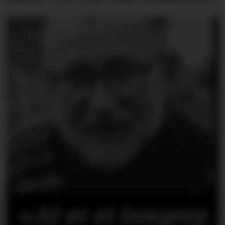
«AI er et inngrep