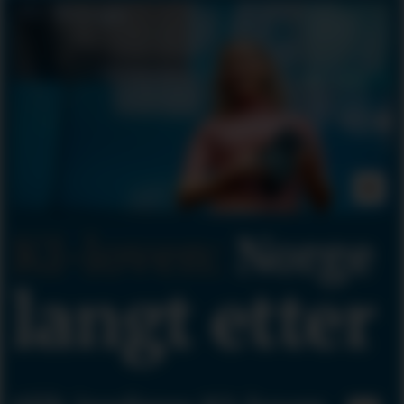
KI-loven:
Norge
langt etter