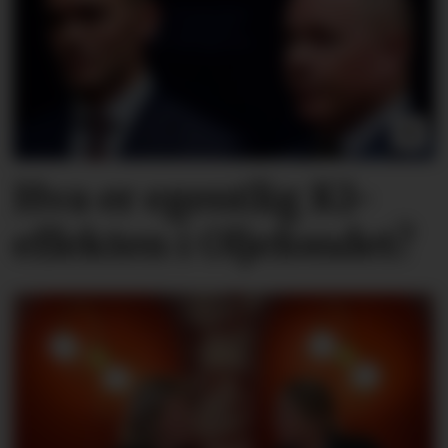
Hva er egentlig KI-
effekten i Oljefondet?