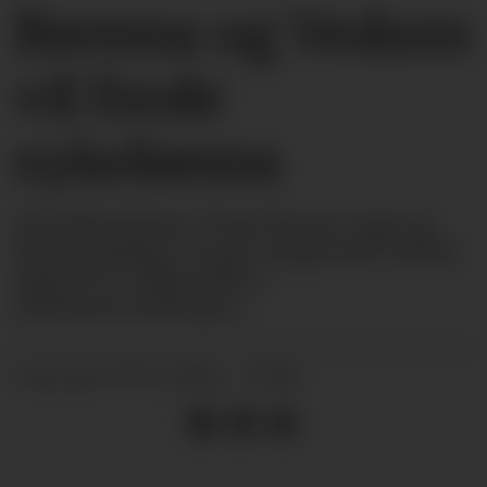
Brenna og Vedum
vil frede
sykelønna
Arbeidsminister Tonje Brenna (Ap) og
finansminister Trygve Slagsvold Vedum
(Sp) lover å ikke kutte i
sykelønnsordningen.
05.11.2024 - 07:19
PUBLISERT