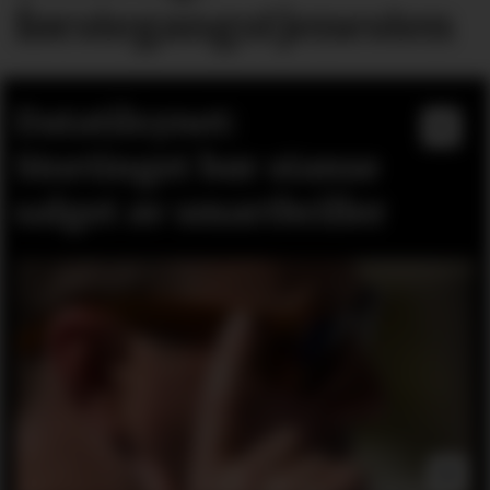
førstegangstjenesten
Datatilsynet:
Stortinget bør stanse
salget av smartbriller