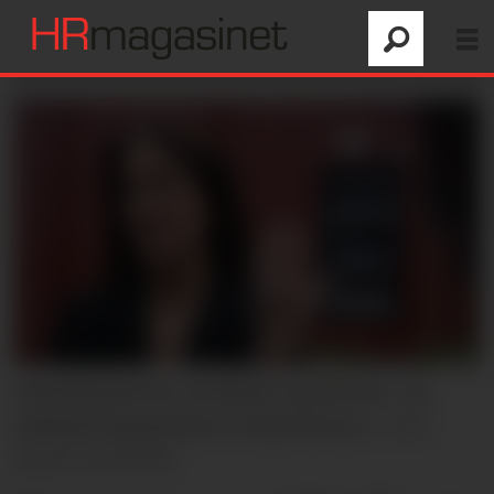
Arbeiderpartiets nestleder og arbeids- og
inkluderingsminister Tonje Brenna.
Foto:
Javad Parsa/NTB