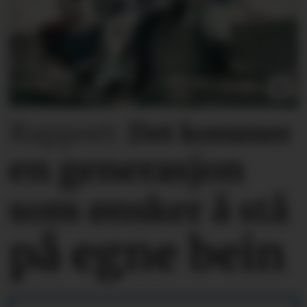
Rapport:
Det kommer
en generasjon
som ønsker å stå
på egne bein