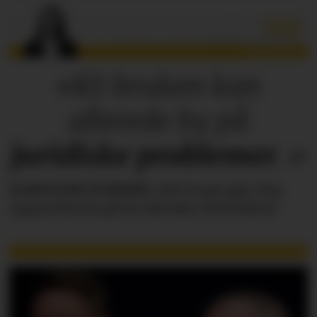
«KI-bruken kan
allerede by på
juridiske
problemer
.»
KAROLINE SCHEIDE
i HR Norge gjør deg
oppmerksom på de faktiske forholdene.