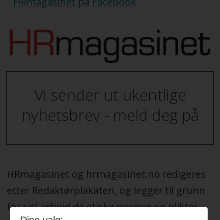
HRmagasinet på Facebook
Vi sender ut ukentlige
nyhetsbrev - meld deg på
HRmagasinet og hrmagasinet.no redigeres
etter Redaktørplakaten, og legger til grunn
for sitt arbeid de etiske normer og plikter