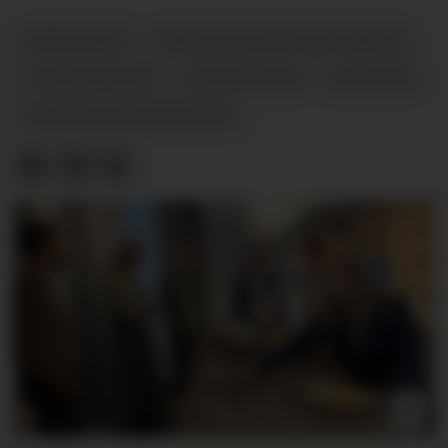
ARBEIDSLIV
TRYGVE SLAGSVOLD VEDUM
TONJE BRENNA
SYKEFRAVÆR
NYHETER
SYKELØNNSORDNINGEN