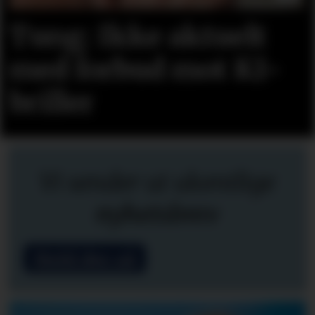
Tung: Ikke aktuelt
med forbud mot KI-
briller
Vi sender ut ukentlige
nyhetsbrev
Meld deg på