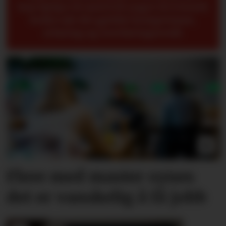
kan hjelpe til med å få yngre til å forstå
bedre når det gjelder kompetanse,
erfaring og overføringsverdi.
Flere med master synes
det er vanskelig å få jobb