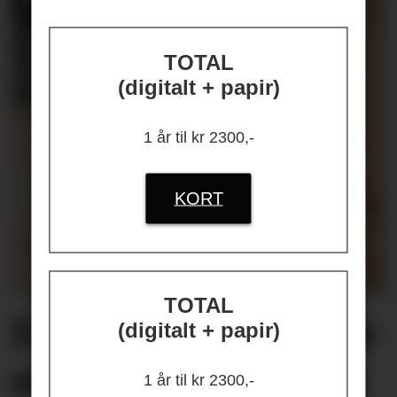
TOTAL
(digitalt + papir)
1 år til kr 2300,-
KORT
TOTAL
Helseplagene
våre
(digitalt + papir)
er først og fremst
1 år til kr 2300,-