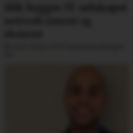
Slik bygger IT-selskapet
nettverk internt og
eksternt
Bli med «hjem» til IT-konsulentselskapet
Alv.