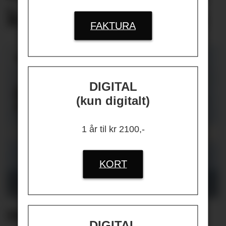
knyttet
til jobben
FAKTURA
DIGITAL
(kun digitalt)
1 år til kr 2100,-
KORT
Helikopterstøy fikk 40
DIGITAL