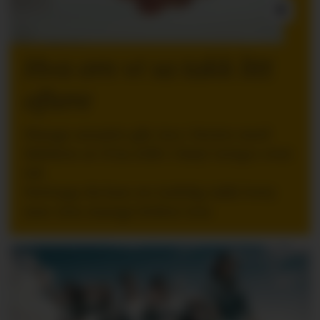
INNLEGG:
Hva om vi sa takk litt
oftere
Mange ansatte går inn i ferien med
følelsen av å ha stått i høyt tempo over
tid.
Nettopp da kan en tydelig takk bety
mer enn mange ledere tror.