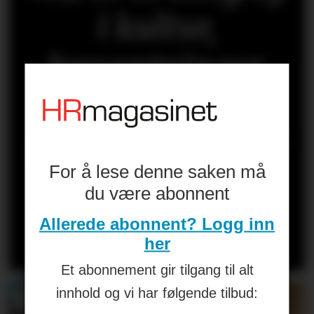
i kultur,
forventninger,
makt og
selvforståelse. Er
For å lese denne saken må
HR på ballen?»
du være abonnent
Allerede abonnent? Logg inn
Les kronikken til
HANS-PETTER
her
NYGÅRD-HANSEN
(åpen for alle)
Et abonnement gir tilgang til alt
innhold og vi har følgende tilbud: