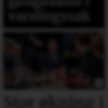
gjengjeldelse i
varslingssak
Stor økning i