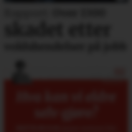
Rapport:
Over 1300
skadet etter
voldshendelser på jobb
Hva kan vi eldre
selv gjøre?
METTE BUGGE
mener seniorer fint