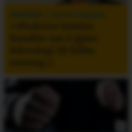
INNLEGG
| Patrick Delgado
«Moderne ledelse
handler om å gjøre
teknologi til felles
retning.
»