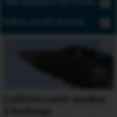
Slik innføres KI-loven
Fakta om KI-lovene
Luftforsvaret ønsker
å forlenge