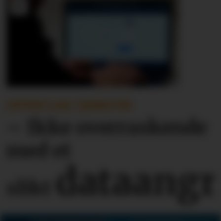
OFFENTLIGE TJENESTER
– Ikke overraskende
med et
dataangr
slikt