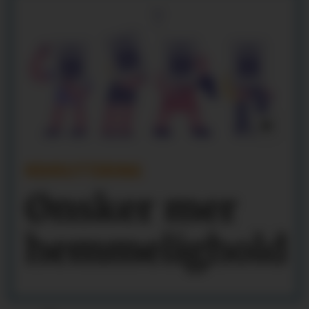
REKRUTTERING
Ønsker mer
hemmelighold