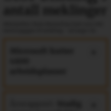
antall meklinger
Riksmekler Mats Ruland har hatt over 100
lønnsoppgjør til mekling - så langt i år.
Microsoft kutter
4800
arbeidsplasser
Årsrapport:
Stadig