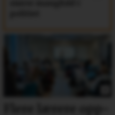
større mangfold i
politiet
Flere lærere opp­