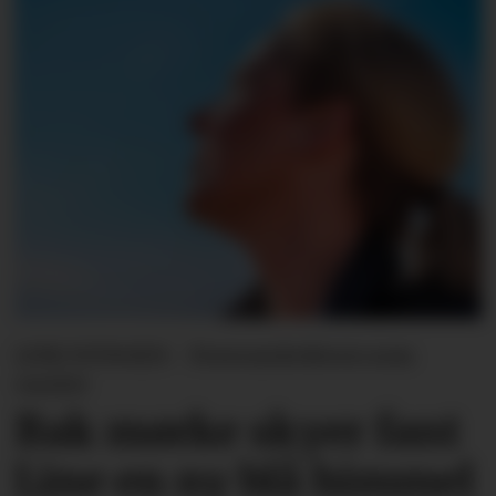
LINE SVINGEN - Forsvarslederen som
varslet
Bak mørke skyer fant
Line en ny blå himmel