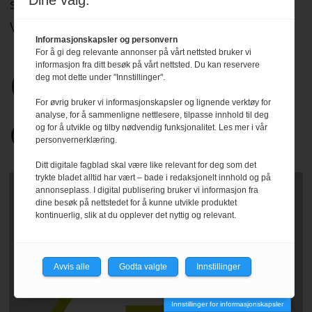
Dine valg:
som er formulert i Norsk Presseforbunds
Vær Varsom-plakat.
Les mer
.
Informasjonskapsler og personvern
For å gi deg relevante annonser på vårt nettsted bruker vi
informasjon fra ditt besøk på vårt nettsted. Du kan reservere
deg mot dette under "Innstillinger".
For øvrig bruker vi informasjonskapsler og lignende verktøy for
analyse, for å sammenligne nettlesere, tilpasse innhold til deg
og for å utvikle og tilby nødvendig funksjonalitet. Les mer i vår
personvernerklæring.
Ditt digitale fagblad skal være like relevant for deg som det
trykte bladet alltid har vært – bade i redaksjonelt innhold og på
annonseplass. I digital publisering bruker vi informasjon fra
dine besøk på nettstedet for å kunne utvikle produktet
kontinuerlig, slik at du opplever det nyttig og relevant.
Avvis alle
Godta valgte
Innstillinger
Innstillinger for informasjonskapsler