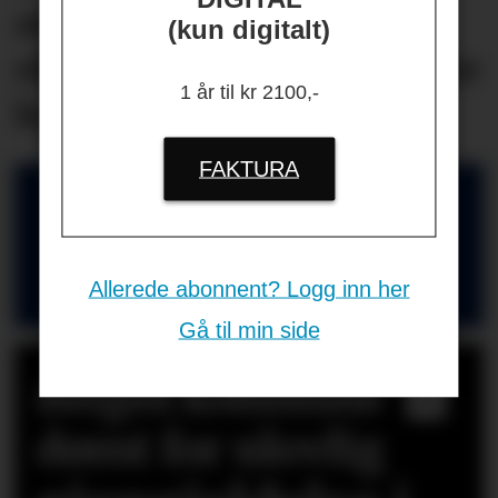
ansatte på én
(kun digitalt)
oljeplattform til å oppsøke
1 år til kr 2100,-
lege
FAKTURA
HR-GUIDEN
Nyttige kontakter for deg som jobber
Allerede abonnent? Logg inn her
med HR og ledelse
Gå til min side
Bergen kommune
dømt for ulovlig