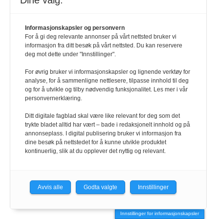
Dine valg:
redaksjonen@hrmagasinet.no
Informasjonskapsler og personvern
annonse@hrmagasinet.no
For å gi deg relevante annonser på vårt nettsted bruker vi
informasjon fra ditt besøk på vårt nettsted. Du kan reservere
deg mot dette under "Innstillinger".
abonnement@hrmagasinet.no
For øvrig bruker vi informasjonskapsler og lignende verktøy for
analyse, for å sammenligne nettlesere, tilpasse innhold til deg
og for å utvikle og tilby nødvendig funksjonalitet. Les mer i vår
SNARVEIER
personvernerklæring.
Kontakt
Ditt digitale fagblad skal være like relevant for deg som det
trykte bladet alltid har vært – bade i redaksjonelt innhold og på
annonseplass. I digital publisering bruker vi informasjon fra
Abonnement
dine besøk på nettstedet for å kunne utvikle produktet
kontinuerlig, slik at du opplever det nyttig og relevant.
E-magasin
Avvis alle
Godta valgte
Innstillinger
Annonser
Innstillinger for informasjonskapsler