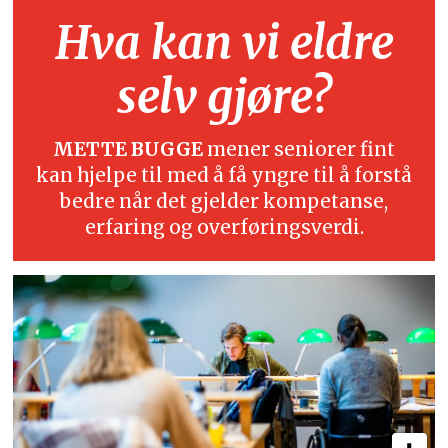
Hva kan vi eldre
selv gjøre?
METTE BUGGE
mener seniorer fint
kan hjelpe til med å få yngre til å forstå
bedre når det gjelder kompetanse,
erfaring og overføringsverdi.