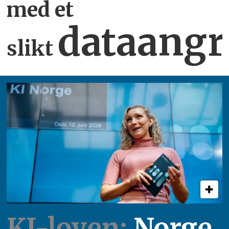
med et
dataangr
slikt
KI-loven:
Norge