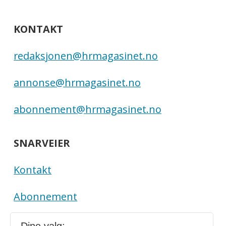
KONTAKT
redaksjonen@hrmagasinet.no
annonse@hrmagasinet.no
abonnement@hrmagasinet.no
SNARVEIER
Kontakt
Abonnement
E-magasin