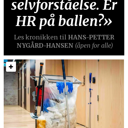
selvforståelse. Er
HR på ballen?»
Les kronikken til
HANS-PETTER
NYGÅRD-HANSEN
(åpen for alle)