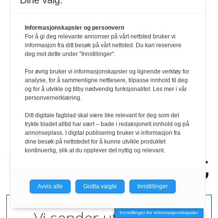
Dine valg:
Annonser
Informasjonskapsler og personvern
For å gi deg relevante annonser på vårt nettsted bruker vi
informasjon fra ditt besøk på vårt nettsted. Du kan reservere
HR-guiden
deg mot dette under "Innstillinger".
Personvernerklæring
For øvrig bruker vi informasjonskapsler og lignende verktøy for
analyse, for å sammenligne nettlesere, tilpasse innhold til deg
og for å utvikle og tilby nødvendig funksjonalitet. Les mer i vår
HRmagasinet på LinkedIn
personvernerklæring.
Ditt digitale fagblad skal være like relevant for deg som det
HRmagasinet på Facebook
trykte bladet alltid har vært – bade i redaksjonelt innhold og på
annonseplass. I digital publisering bruker vi informasjon fra
dine besøk på nettstedet for å kunne utvikle produktet
kontinuerlig, slik at du opplever det nyttig og relevant.
Avvis alle
Godta valgte
Innstillinger
Vi sender ut ukentlige
Innstillinger for informasjonskapsler