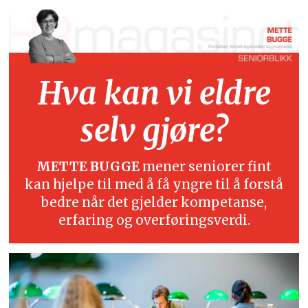
Hva kan vi eldre
selv gjøre?
METTE BUGGE
mener seniorer fint
kan hjelpe til med å få yngre til å forstå
bedre når det gjelder kompetanse,
erfaring og overføringsverdi.