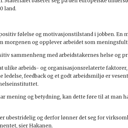
en. Materialet baserer seg på den europeiske unders
0 land.
sitiv følelse og motivasjonstilstand i jobben. En m
 om morgenen og opplever arbeidet som meningsfult
sitiv sammenheng med arbeidstakernes helse og pr
 at ulike arbeids- og organisasjonsrelaterte faktore
de ledelse, feedback og et godt arbeidsmiljø er vesen
elseinstituttet.
ar mening og betydning, kan dette føre til at man 
er ubestridelig og derfor lønner det seg for virksom
mentet, sier Hakanen.