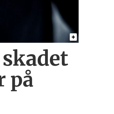
0
skadet
r på