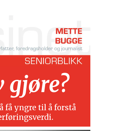
v gjøre?
 få yngre til å forstå
erføringsverdi.