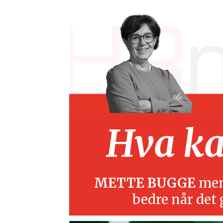
Hva kan
METTE BUGGE
mene
bedre når det 