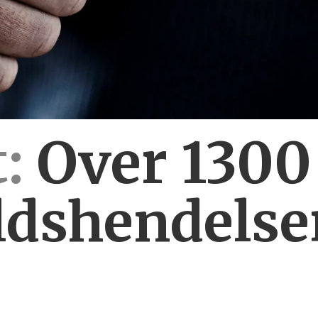
:
Over 130
ldshendelse