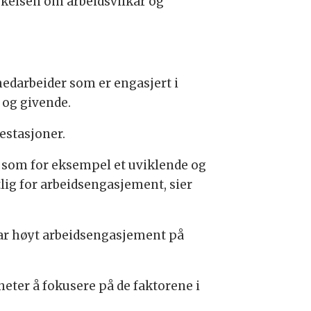
økelsen om arbeidsvilkår og
edarbeider som er engasjert i
 og givende.
estasjoner.
r, som for eksempel et uviklende og
tlig for arbeidsengasjement, sier
har høyt arbeidsengasjement på
heter å fokusere på de faktorene i