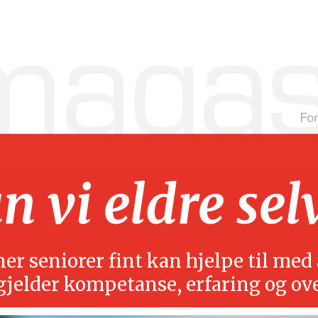
 vi eldre sel
r seniorer fint kan hjelpe til med å
gjelder kompetanse, erfaring og ov