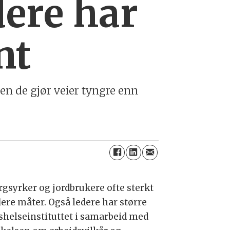
dere har
nt
n de gjør veier tyngre enn
rgsyrker og jordbrukere ofte sterkt
flere måter. Også ledere har større
helseinstituttet i samarbeid med