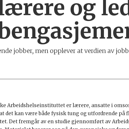
lærere og le
bbengasjeme
de jobber, men opplever at verdien av jobbe
ske Arbeidshelseinstituttet er lærere, ansatte i omso
v at det kan være både fysisk tung og utfordrende på 
t. Det fremgår av en studie gjennomført av Arbeids