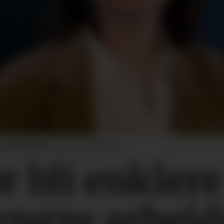
e Dystebakken.
Foto: Simployer
r bli enklere
yngre arbeid