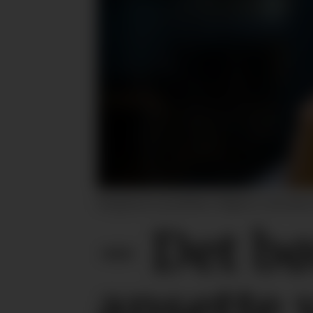
Simployers juridiske rådgiver, Karolin
– Det bø
ansette 