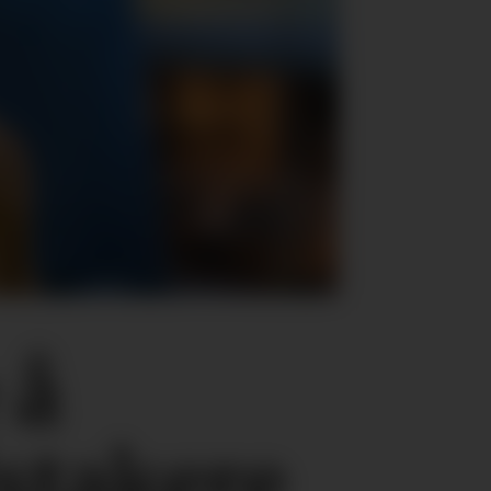
 å
stakere