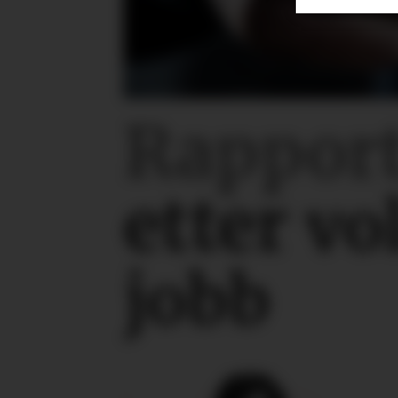
Rapport
etter
vo
jobb