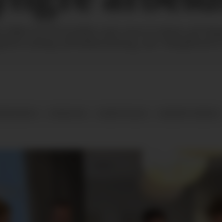
 ikke lov til å jobbe mer enn to timer på dag
gdom nyttig arbeidserfaring, sier Simployers 
ERFARING
UNGDOM
ANSETTELSE
REKRUTTERING