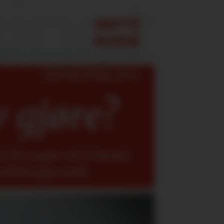
v gjøre?
 få yngre til å forstå
erføringsverdi.