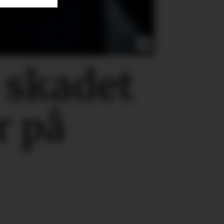
0
skadet
r på