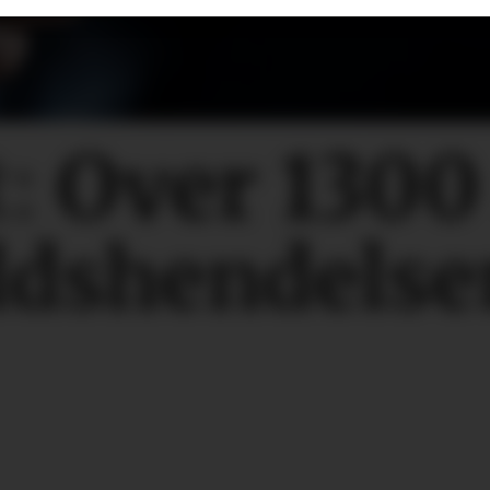
:
Over 130
ldshendelse