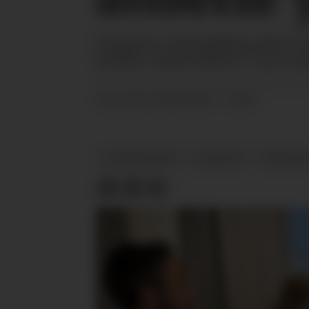
Ungdom i skolepliktig alder har
hindrer virksomheter i å gi un
09.06.2023 - 14:04
PUBLISERT
SOMMERJOBB
NYHETER
ARBEIDS