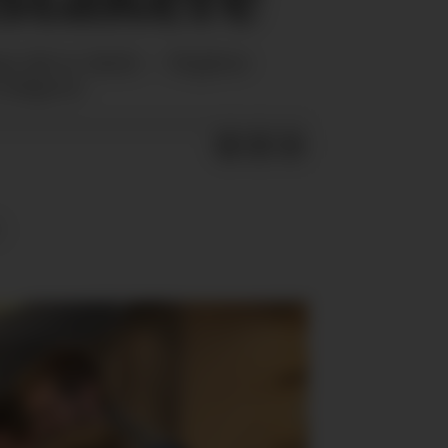
er det er skole. – Reglene
rådgiver.