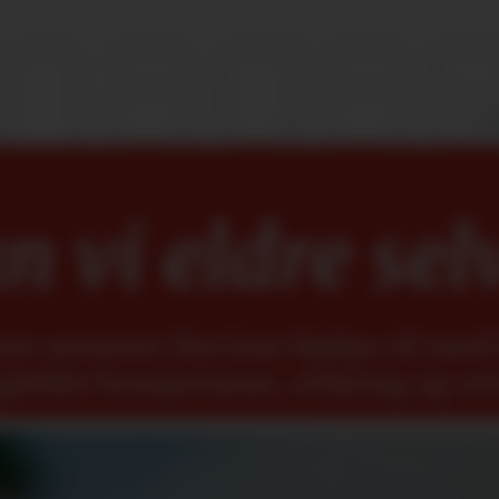
 vi eldre sel
r seniorer fint kan hjelpe til med å
gjelder kompetanse, erfaring og ov