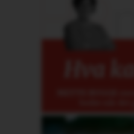
Hva kan
METTE BUGGE
mene
bedre når det 