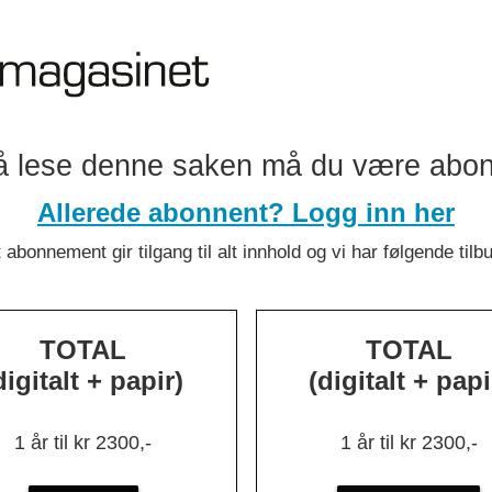
ygger IT-se
 internt og 
å lese denne saken må du være abo
Allerede abonnent? Logg inn her
onsulentselskapet Alv.
 abonnement gir tilgang til alt innhold og vi har følgende tilb
k Delgado
TOTAL
TOTAL
digitalt + papir)
(digitalt + papi
else handler
knologi til
1 år til kr 2300,-
1 år til kr 2300,-