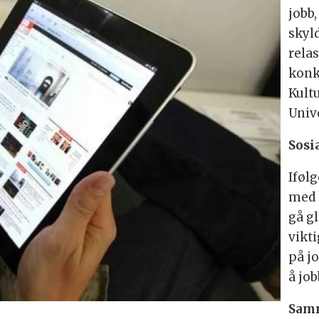
jobb
skyl
rela
konk
Kult
Unive
Sosi
Iføl
med 
gå g
vikt
på j
å jo
Sam