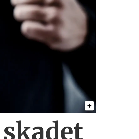
0
skadet