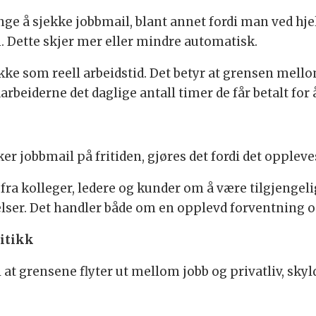
nge å sjekke jobbmail, blant annet fordi man ved hj
. Dette skjer mer eller mindre automatisk.
kke som reell arbeidstid. Det betyr at grensen mellom
beiderne det daglige antall timer de får betalt for 
 jobbmail på fritiden, gjøres det fordi det opplev
 fra kolleger, ledere og kunder om å være tilgjengeli
lser. Det handler både om en opplevd forventning o
litikk
l at grensene flyter ut mellom jobb og privatliv, s