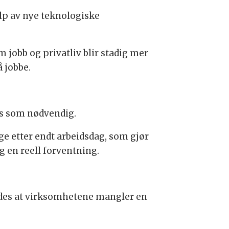
elp av nye teknologiske
 jobb og privatliv blir stadig mer
å jobbe.
es som nødvendig.
ge etter endt arbeidsdag, som gjør
g en reell forventning.
kyldes at virksomhetene mangler en