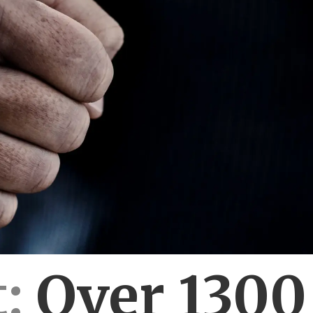
:
Over 130