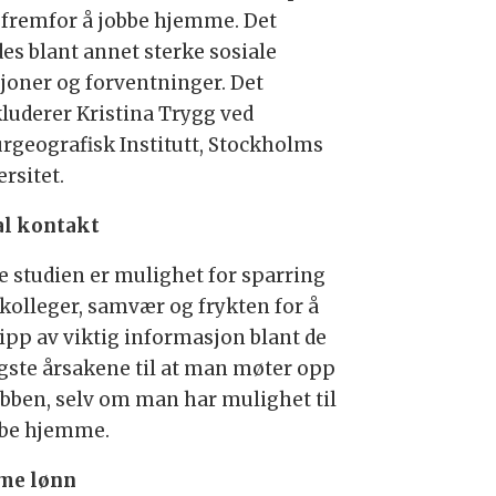
, fremfor å jobbe hjemme. Det
des blant annet sterke sosiale
sjoner og forventninger. Det
luderer Kristina Trygg ved
urgeografisk Institutt, Stockholms
rsitet.
al kontakt
ge studien er mulighet for sparring
kolleger, samvær og frykten for å
lipp av viktig informasjon blant de
igste årsakene til at man møter opp
obben, selv om man har mulighet til
bbe hjemme.
me lønn