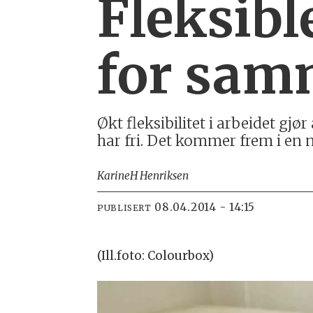
Fleksibl
for sam
Økt fleksibilitet i arbeidet gj
har fri. Det kommer frem i en 
Karine
H Henriksen
08.04.2014 - 14:15
PUBLISERT
(Ill.foto: Colourbox)