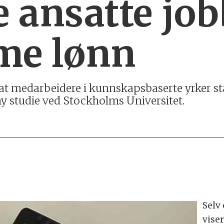
e ansatte jo
me lønn
ør at medarbeidere i kunnskapsbaserte yrker s
ny studie ved Stockholms Universitet.
Selv
viser