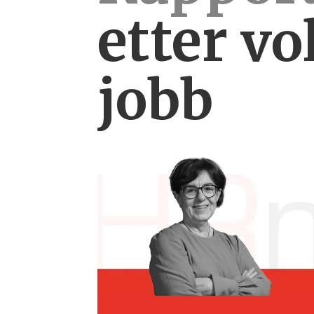
etter
vo
jobb