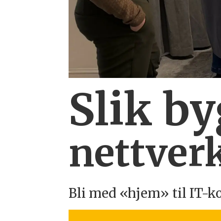
Slik b
nettverk
Bli med «hjem» til IT-k