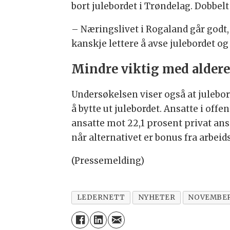
bort julebordet i Trøndelag. Dobbel
– Næringslivet i Rogaland går godt, 
kanskje lettere å avse julebordet o
Mindre viktig med alder
Undersøkelsen viser også at julebord
å bytte ut julebordet. Ansatte i off
ansatte mot 22,1 prosent privat ansa
når alternativet er bonus fra arbeids
(Pressemelding)
LEDERNETT
NYHETER
NOVEMBER