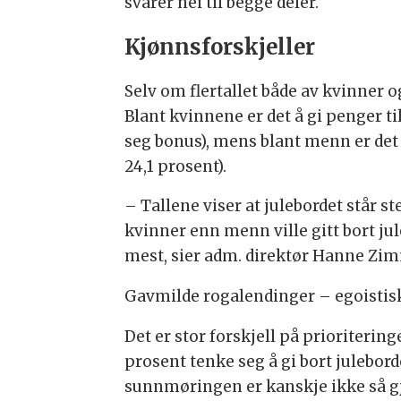
svarer nei til begge deler.
Kjønnsforskjeller
Selv om flertallet både av kvinner o
Blant kvinnene er det å gi penger t
seg bonus), mens blant menn er det l
24,1 prosent).
– Tallene viser at julebordet står ster
kvinner enn menn ville gitt bort jul
mest, sier adm. direktør Hanne Zi
Gavmilde rogalendinger – egoistis
Det er stor forskjell på prioriteri
prosent tenke seg å gi bort julebord
sunnmøringen er kanskje ikke så gje