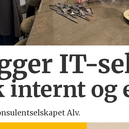
ygger IT-se
 internt og 
onsulentselskapet Alv.