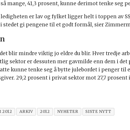
t så mange, 41,3 prosent, kunne derimot tenke seg 
ledigheten er lav og fylket ligger helt i toppen av SS
g i stedet gi pengene til et godt formål, sier Zimmer
en
et blir mindre viktig jo eldre du blir. Hver tredje a
entlig sektor er dessuten mer gavmilde enn dem i det 
tte kunne tenke seg å bytte julebordet i penger til e
giver. 29,2 prosent i privat sektor mot 27,7 prosent i 
 2012
ARKIV
2012
NYHETER
SISTE NYTT