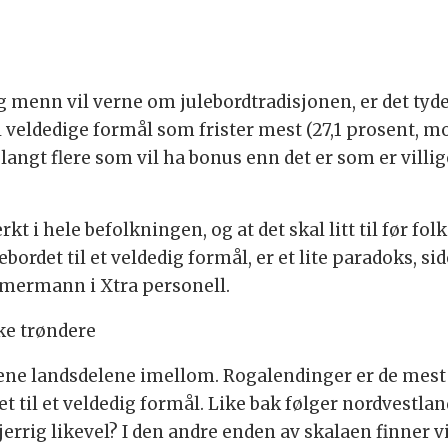
g menn vil verne om julebordtradisjonen, er det tyde
il veldedige formål som frister mest (27,1 prosent, 
angt flere som vil ha bonus enn det er som er villige 
kt i hele befolkningen, og at det skal litt til før folk
ebordet til et veldedig formål, er et lite paradoks, s
mmermann i Xtra personell.
ke trøndere
ngene landsdelene imellom. Rogalendinger er de mest
et til et veldedig formål. Like bak følger nordvestla
rrig likevel? I den andre enden av skalaen finner vi