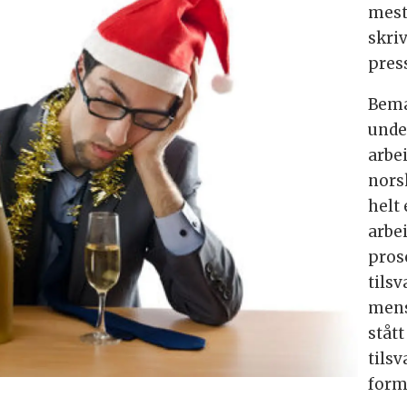
mest
skriv
pres
Bema
unde
arbei
nors
helt 
arbei
pros
tilsv
mens 
ståt
tilsv
formå