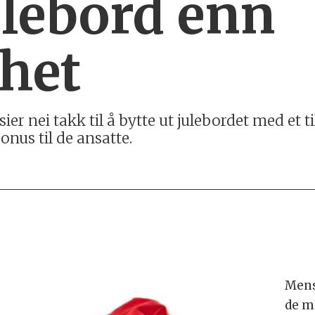
ulebord enn
het
ier nei takk til å bytte ut julebordet med et ti
onus til de ansatte.
Mens
de m