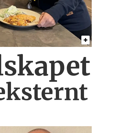
lskapet
eksternt