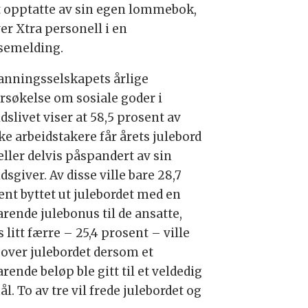
 opptatte av sin egen lommebok,
er Xtra personell i en
semelding.
nningsselskapets årlige
rsøkelse om sosiale goder i
dslivet viser at 58,5 prosent av
ke arbeidstakere får årets julebord
eller delvis påspandert av sin
dsgiver. Av disse ville bare 28,7
ent byttet ut julebordet med en
arende julebonus til de ansatte,
litt færre – 25,4 prosent – ville
t over julebordet dersom et
arende beløp ble gitt til et veldedig
l. To av tre vil frede julebordet og