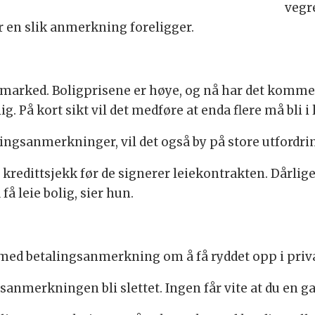
vegre
år en slik anmerkning foreligger.
marked. Boligprisene er høye, og nå har det kommet
g. På kort sikt vil det medføre at enda flere må bli i
lingsanmerkninger, vil det også by på store utfordring
n kredittsjekk før de signerer leiekontrakten. Dårlige
å leie bolig, sier hun.
e med betalingsanmerkning om å få ryddet opp i pri
ngsanmerkningen bli slettet. Ingen får vite at du en 