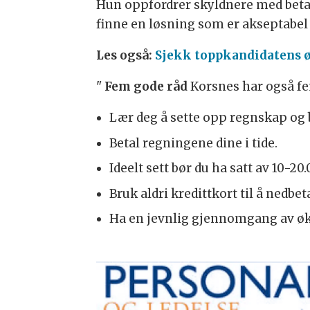
Hun oppfordrer skyldnere med betal
finne en løsning som er akseptabel f
Les også:
Sjekk toppkandidatens 
"
Fem gode råd
Korsnes har også f
Lær deg å sette opp regnskap og b
Betal regningene dine i tide.
Ideelt sett bør du ha satt av 10-2
Bruk aldri kredittkort til å nedbeta
Ha en jevnlig gjennomgang av øko