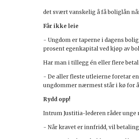
det svært vanskelig å få boliglån n
Får ikke leie
- Ungdom er taperne i dagens bolig
prosent egenkapital ved kjøp av boli
Har man i tillegg én eller flere beta
- De aller fleste utleierne foretar e
ungdommer nærmest står i kø for å f
Rydd opp!
Intrum Justitia-lederen råder ung
- Når kravet er innfridd, vil betali