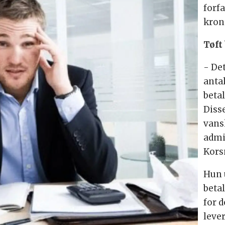
forfa
kron
Tøft
- De
anta
beta
Disse
vans
admi
Korsn
Hun 
beta
for d
leve