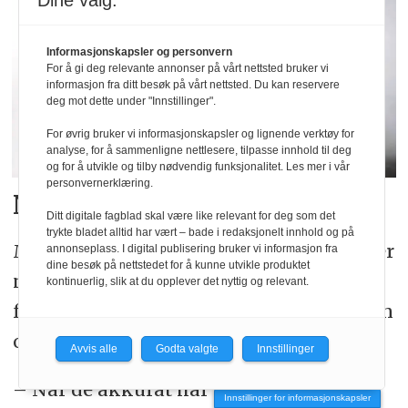
Dine valg:
Informasjonskapsler og personvern
For å gi deg relevante annonser på vårt nettsted bruker vi
informasjon fra ditt besøk på vårt nettsted. Du kan reservere
deg mot dette under "Innstillinger".
For øvrig bruker vi informasjonskapsler og lignende verktøy for
analyse, for å sammenligne nettlesere, tilpasse innhold til deg
og for å utvikle og tilby nødvendig funksjonalitet. Les mer i vår
personvernerklæring.
Norsk lov
Ditt digitale fagblad skal være like relevant for deg som det
trykte bladet alltid har vært – bade i redaksjonelt innhold og på
Mangfoldet på kjøkkenet gjør at de lærer
annonseplass. I digital publisering bruker vi informasjon fra
dine besøk på nettstedet for å kunne utvikle produktet
nye metoder og får en bredere forståelse
kontinuerlig, slik at du opplever det nyttig og relevant.
for andres kultur og opphav. Men det kan
også by på problemer.
Avvis alle
Godta valgte
Innstillinger
– Når de akkurat har kommet inn til
Innstillinger for informasjonskapsler