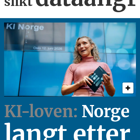
slikt
KI-loven:
Norge
langt etter