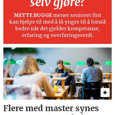
selv gjøre?
METTE BUGGE
mener seniorer fint
kan hjelpe til med å få yngre til å forstå
bedre når det gjelder kompetanse,
erfaring og overføringsverdi.
Flere med master synes