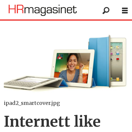
ipad2_smartcover.jpg
Internett like