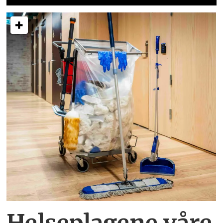
Helseplagene
våre