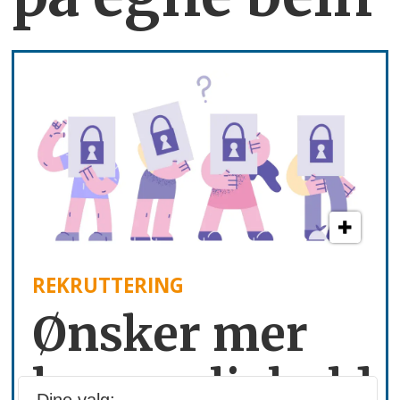
REKRUTTERING
Ønsker mer
hemmelighold