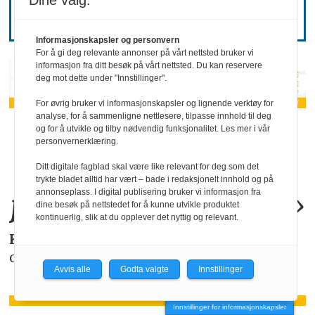
Dine valg:
Informasjonskapsler og personvern
For å gi deg relevante annonser på vårt nettsted bruker vi
informasjon fra ditt besøk på vårt nettsted. Du kan reservere
deg mot dette under "Innstillinger".
For øvrig bruker vi informasjonskapsler og lignende verktøy for
analyse, for å sammenligne nettlesere, tilpasse innhold til deg
«KI-bruken kan
og for å utvikle og tilby nødvendig funksjonalitet. Les mer i vår
personvernerklæring.
allerede by på
Ditt digitale fagblad skal være like relevant for deg som det
trykte bladet alltid har vært – bade i redaksjonelt innhold og på
annonseplass. I digital publisering bruker vi informasjon fra
juridiske
problemer
.»
dine besøk på nettstedet for å kunne utvikle produktet
kontinuerlig, slik at du opplever det nyttig og relevant.
KAROLINE SCHEIDE
i HR Norge gjør deg
oppmerksom på de faktiske forholdene.
Avvis alle
Godta valgte
Innstillinger
Innstillinger for informasjonskapsler