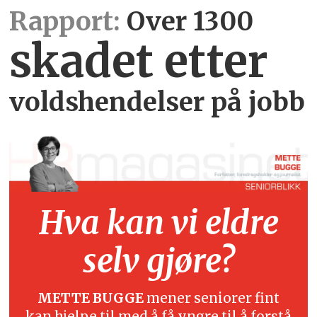
Rapport:
Over 1300
skadet etter
voldshendelser på jobb
Hva kan vi eldre
selv gjøre?
METTE BUGGE
mener seniorer fint
kan hjelpe til med å få yngre til å forstå