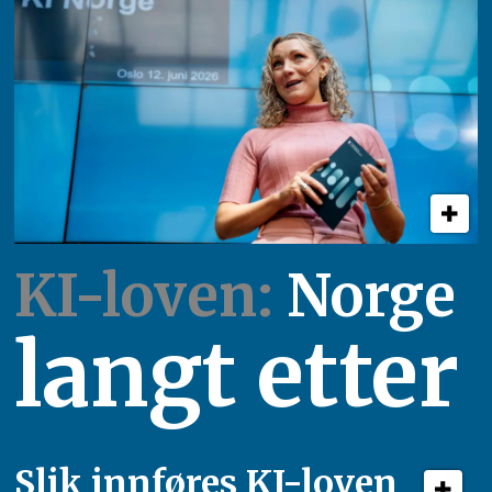
KI-loven:
Norge
langt etter
Slik innføres KI-loven