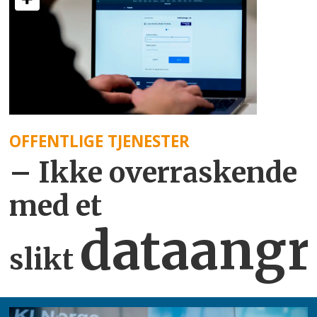
OFFENTLIGE TJENESTER
– Ikke overraskende
med et
dataangr
slikt