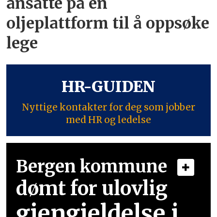
ansatte på én
oljeplattform til å oppsøke
lege
HR-GUIDEN
Nyttige kontakter for deg som jobber
med HR og ledelse
Bergen kommune
dømt for ulovlig
gjengjeldelse i