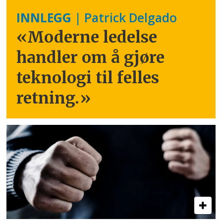
INNLEGG
| Patrick Delgado
«Moderne ledelse
handler om å gjøre
teknologi til felles
retning.
»