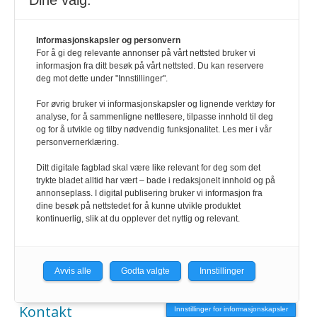
Dine valg:
Geir Christiansen
Informasjonskapsler og personvern
901 98 440
For å gi deg relevante annonser på vårt nettsted bruker vi
informasjon fra ditt besøk på vårt nettsted. Du kan reservere
deg mot dette under "Innstillinger".
For øvrig bruker vi informasjonskapsler og lignende verktøy for
KONTAKT
analyse, for å sammenligne nettlesere, tilpasse innhold til deg
og for å utvikle og tilby nødvendig funksjonalitet. Les mer i vår
personvernerklæring.
redaksjonen@hrmagasinet.no
Ditt digitale fagblad skal være like relevant for deg som det
trykte bladet alltid har vært – bade i redaksjonelt innhold og på
annonse@hrmagasinet.no
annonseplass. I digital publisering bruker vi informasjon fra
dine besøk på nettstedet for å kunne utvikle produktet
kontinuerlig, slik at du opplever det nyttig og relevant.
abonnement@hrmagasinet.no
SNARVEIER
Avvis alle
Godta valgte
Innstillinger
Kontakt
Innstillinger for informasjonskapsler