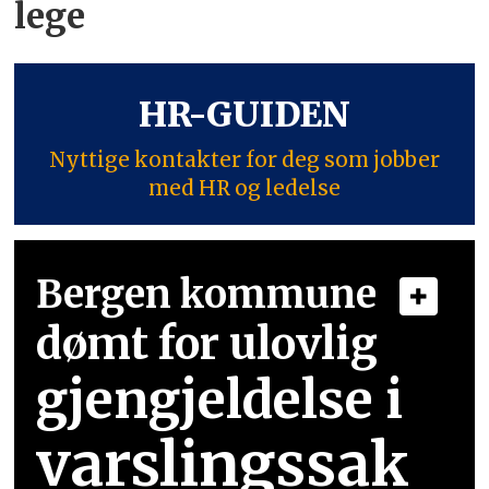
lege
HR-GUIDEN
Nyttige kontakter for deg som jobber
med HR og ledelse
Bergen kommune
dømt for ulovlig
gjengjeldelse i
varslingssak