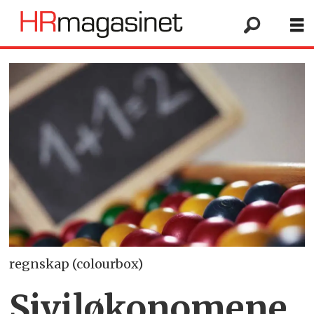
regnskap (colourbox)
Siviløkonomene