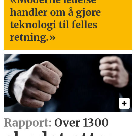
«Moderne ledelse
handler om å gjøre
teknologi til felles
retning.
»
Rapport:
Over 1300