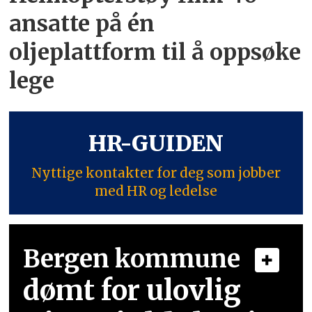
ansatte på én
oljeplattform til å oppsøke
lege
HR-GUIDEN
Nyttige kontakter for deg som jobber
med HR og ledelse
Bergen kommune
dømt for ulovlig