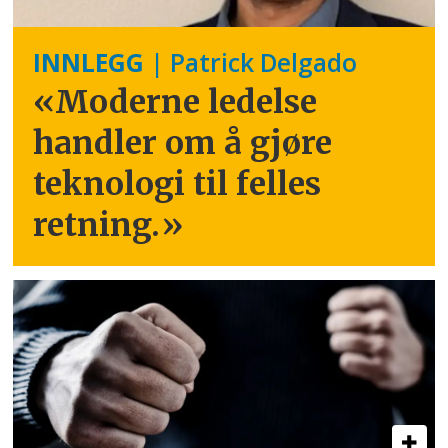
INNLEGG
| Patrick Delgado
«Moderne ledelse
handler om å gjøre
teknologi til felles
retning.
»