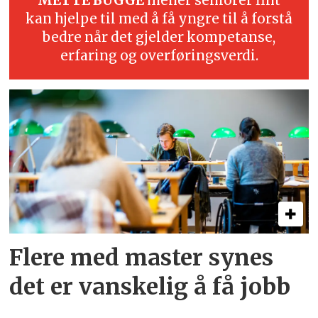
METTE BUGGE
mener seniorer fint
kan hjelpe til med å få yngre til å forstå
bedre når det gjelder kompetanse,
erfaring og overføringsverdi.
Flere med master synes
det er vanskelig å få jobb