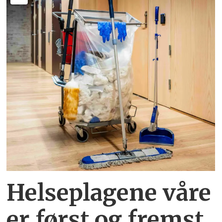
Helseplagene
våre
er først og fremst