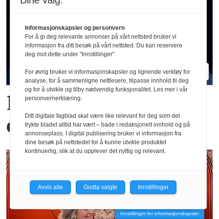
Dine valg:
Informasjonskapsler og personvern
For å gi deg relevante annonser på vårt nettsted bruker vi
informasjon fra ditt besøk på vårt nettsted. Du kan reservere
deg mot dette under "Innstillinger".
For øvrig bruker vi informasjonskapsler og lignende verktøy for
analyse, for å sammenligne nettlesere, tilpasse innhold til deg
og for å utvikle og tilby nødvendig funksjonalitet. Les mer i vår
Hva er egentlig KI-
personvernerklæring.
Ditt digitale fagblad skal være like relevant for deg som det
effekten i Oljefondet?
trykte bladet alltid har vært – bade i redaksjonelt innhold og på
annonseplass. I digital publisering bruker vi informasjon fra
dine besøk på nettstedet for å kunne utvikle produktet
kontinuerlig, slik at du opplever det nyttig og relevant.
Avvis alle
Godta valgte
Innstillinger
Innstillinger for informasjonskapsler