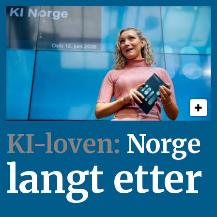
KI-loven:
Norge
langt etter