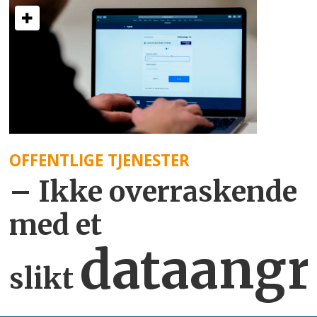
OFFENTLIGE TJENESTER
– Ikke overraskende
med et
dataangr
slikt