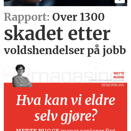
Rapport:
Over 1300
skadet etter
voldshendelser på jobb
Hva kan vi eldre
selv gjøre?