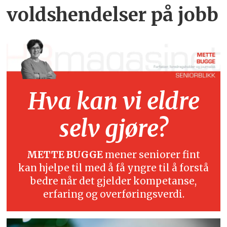
voldshendelser på jobb
Hva kan vi eldre
selv gjøre?
METTE BUGGE
mener seniorer fint
kan hjelpe til med å få yngre til å forstå
bedre når det gjelder kompetanse,
erfaring og overføringsverdi.