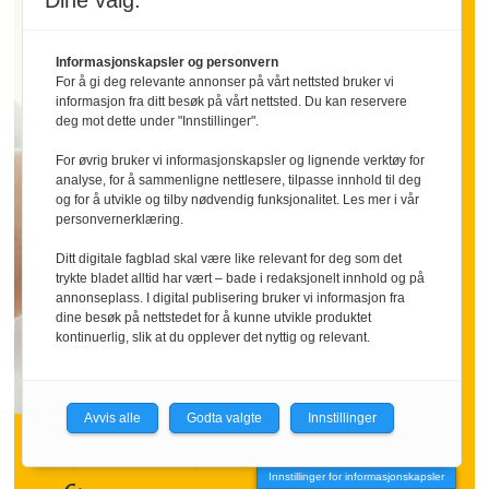
Dine valg:
Informasjonskapsler og personvern
For å gi deg relevante annonser på vårt nettsted bruker vi
informasjon fra ditt besøk på vårt nettsted. Du kan reservere
deg mot dette under "Innstillinger".
For øvrig bruker vi informasjonskapsler og lignende verktøy for
analyse, for å sammenligne nettlesere, tilpasse innhold til deg
og for å utvikle og tilby nødvendig funksjonalitet. Les mer i vår
personvernerklæring.
Ditt digitale fagblad skal være like relevant for deg som det
trykte bladet alltid har vært – bade i redaksjonelt innhold og på
annonseplass. I digital publisering bruker vi informasjon fra
dine besøk på nettstedet for å kunne utvikle produktet
kontinuerlig, slik at du opplever det nyttig og relevant.
INNLEGG:
Avvis alle
Godta valgte
Innstillinger
Hva om vi sa takk litt
Innstillinger for informasjonskapsler