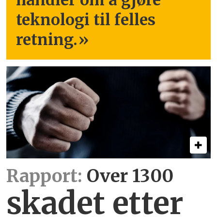
teknologi til felles
retning.
»
Rapport:
Over 1300
skadet etter