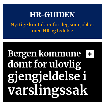
HR-GUIDEN
Nyttige kontakter for deg som jobber
med HR og ledelse
Bergen kommune
dømt for ulovlig
gjengjeldelse i
varslingssak