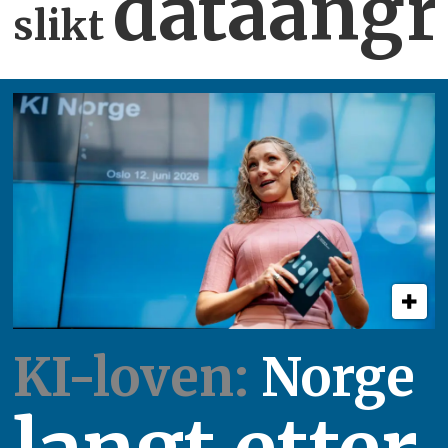
dataangr
slikt
KI-loven:
Norge