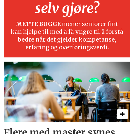
selv gjøre?
METTE BUGGE
mener seniorer fint
kan hjelpe til med å få yngre til å forstå
bedre når det gjelder kompetanse,
erfaring og overføringsverdi.
Flere med master synes