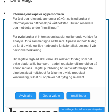
på egne bein
Dine valg:
Informasjonskapsler og personvern
For å gi deg relevante annonser på vårt nettsted bruker vi
informasjon fra ditt besøk på vårt nettsted. Du kan reservere
deg mot dette under "Innstillinger".
For øvrig bruker vi informasjonskapsler og lignende verktøy for
analyse, for å sammenligne nettlesere, tilpasse innhold til deg
og for å utvikle og tilby nødvendig funksjonalitet. Les mer i vår
personvernerklæring.
Ditt digitale fagblad skal være like relevant for deg som det
trykte bladet alltid har vært – bade i redaksjonelt innhold og på
annonseplass. I digital publisering bruker vi informasjon fra
dine besøk på nettstedet for å kunne utvikle produktet
kontinuerlig, slik at du opplever det nyttig og relevant.
REKRUTTERING
Ønsker mer
Avvis alle
Godta valgte
Innstillinger
Innstillinger for informasjonskapsler