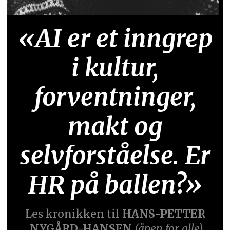
«AI er et inngrep
i kultur,
forventninger,
makt og
selvforståelse. Er
HR på ballen?»
Les kronikken til
HANS-PETTER
NYGÅRD-HANSEN
(åpen for alle)