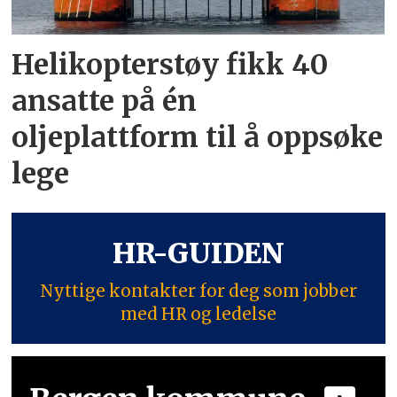
Helikopterstøy fikk 40
ansatte på én
oljeplattform til å oppsøke
lege
HR-GUIDEN
Nyttige kontakter for deg som jobber
med HR og ledelse